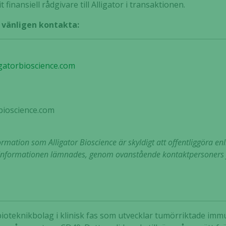
inansiell rådgivare till Alligator i transaktionen.
, vänligen kontakta:
gatorbioscience.com
rbioscience.com
mation som Alligator Bioscience är skyldigt att offentliggöra enl
nformationen lämnades, genom ovanstående kontaktpersoners fö
t bioteknikbolag i klinisk fas som utvecklar tumörriktade i