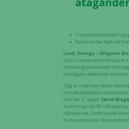
åtaganden 
Transaktionsvärdet uppg
Parterna har haft ett f
Lund, Sverige – Alligator B
Orion Corporation förvärvar sa
forskningssamarbete framtagn
ytterligare aktiviteter komm
”Jag är nöjd över detta naturl
huvudkandidaten mitazalimab, o
mot fas 3,” säger
Søren Brege
överlevnad vid 18-månadersupp
månaderna. Utmärkande bland 
förberedelserna i bukspottkör