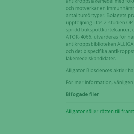
antikroppsläkemedel med fokus
och motverkar en immunhämman
antal tumörtyper. Bolagets pr
uppföljning i fas 2-studien O
spridd bukspottkörtelcancer, o
ATOR-4066, utvärderas för när
antikroppsbiblioteken ALLIG
och det bispecifika antikropp
läkemedelskandidater.
Alligator Biosciences aktier 
För mer information, vänlige
Bifogade filer
Alligator säljer rätten till fr