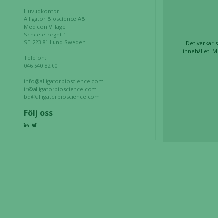
under ditt
Huvudkontor
besök. Om
Alligator Bioscience AB
Medicon Village
du nekar de
Scheeletorget 1
här kakorna
SE-223 81 Lund Sweden
Det verkar s
kommer viss
innehållet. M
Telefon:
funktionalitet
046 540 82 00
att försvinna
från
info@alligatorbioscience.com
ir@alligatorbioscience.com
hemsidan.
bd@alligatorbioscience.com
Följ oss
Marknadsföring
Genom att dela
med dig av dina
intressen och ditt
beteende när du
surfar ökar du
chansen att få se
personligt
anpassat innehåll