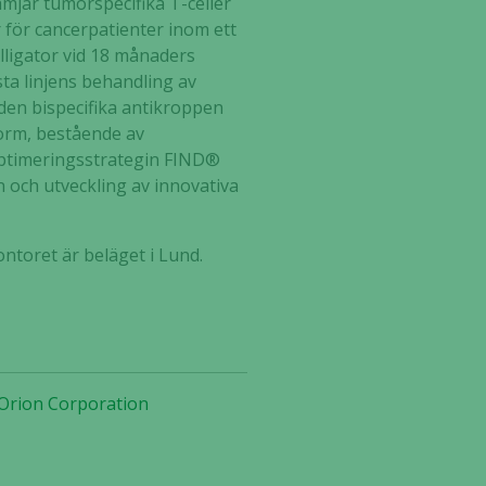
mjar tumörspecifika T-celler
för cancerpatienter inom ett
lligator vid 18 månaders
ta linjens behandling av
 den bispecifika antikroppen
form, bestående av
ptimeringsstrategin FIND®
 och utveckling av innovativa
ntoret är beläget i Lund.
ll Orion Corporation