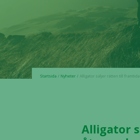
Startsida
Nyheter
Alligator säljer rätten till framtida finansiella åtaganden för två bispecifika anti
Alligator s