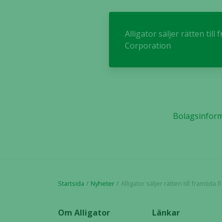
Alligator säljer rätten til
Corporation
Bolagsinfor
Startsida
Nyheter
Alligator säljer rätten till framtida finansiella åtaga
Om Alligator
Länkar