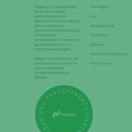
Alligator, ett biotechbolag i
Om Alligator
klinisk fas, utvecklar
antikroppsbaserade
FoU
läkemedel för behandling av
cancer. Bolaget är
Bolagsstyrning
specialiserat på utveckling av
tumörriktade
Investerare
immunterapier, i synnerhet
agonistiska mono- och
Nyheter
bispecifika antikroppar.
Business Development
Alligator Bioscience har sitt
huvudkontor i Lund och är
Privacy Policy
noterat på Nasdaq
Stockholm (kortnamn:
ATORX).