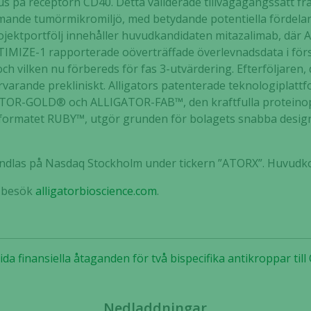
 på receptorn CD40. Detta validerade tillvägagångssätt frä
de tumörmikromiljö, med betydande potentiella fördelar 
ojektportfölj innehåller huvudkandidaten mitazalimab, där A
PTIMIZE-1 rapporterade oöverträffade överlevnadsdata i förs
ch vilken nu förbereds för fas 3-utvärdering. Efterföljaren,
varande prekliniskt. Alligators patenterade teknologiplatt
ATOR-GOLD® och ALLIGATOR-FAB™, den kraftfulla proteino
sformatet RUBY™, utgör grunden för bolagets snabba design
handlas på Nasdaq Stockholm under tickern ”ATORX”. Huvudko
Nödvändiga
Dessa kakor
n besök
alligatorbioscience.com
.
går inte att
välja bort. De
behövs för
att hemsidan
amtida finansiella åtaganden för två bispecifika antikroppar ti
över huvud
taget ska
fungera.
Nedladdningar