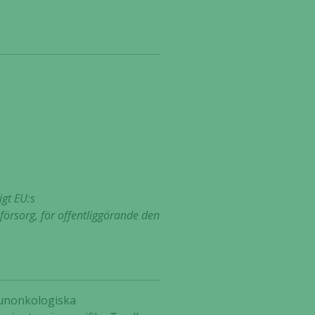
igt EU:s
rsorg, för offentliggörande den
mmunonkologiska