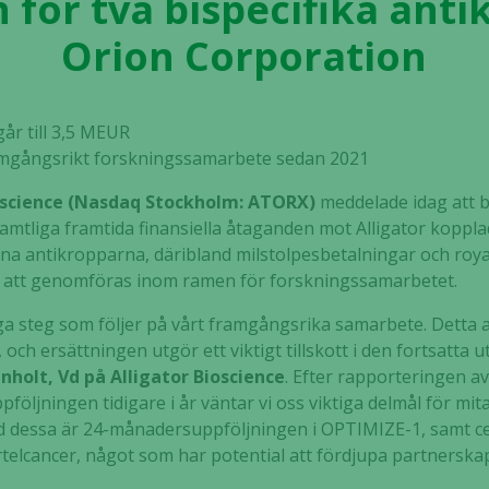
för två bispecifika antik
Orion Corporation
år till 3,5 MEUR
ramgångsrikt forskningssamarbete sedan 2021
ioscience (Nasdaq Stockholm: ATORX)
meddelade idag att b
mtliga framtida finansiella åtaganden mot Alligator kopplad
a antikropparna, däribland milstolpesbetalningar och roya
er att genomföras inom ramen för forskningssamarbetet.
iga steg som följer på vårt framgångsrika samarbete. Detta 
ch ersättningen utgör ett viktigt tillskott i den fortsatta 
nholt, Vd på Alligator Bioscience
. Efter rapporteringen av
följningen tidigare i år väntar vi oss viktiga delmål för 
dessa är 24-månadersuppföljningen i OPTIMIZE-1, samt cent
telcancer, något som har potential att fördjupa partnerska