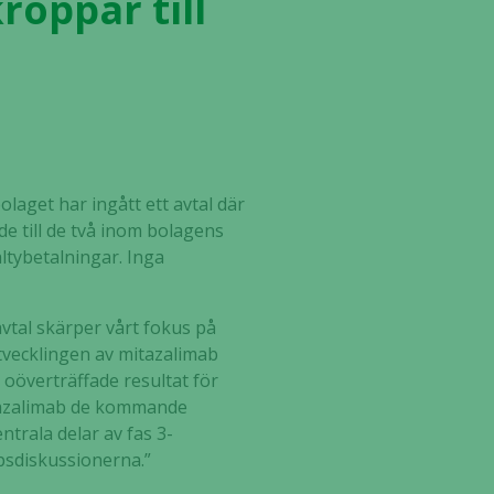
roppar till
olaget har ingått ett avtal där
e till de två inom bolagens
ltybetalningar. Inga
avtal skärper vårt fokus på
utvecklingen av mitazalimab
 oöverträffade resultat för
mitazalimab de kommande
rala delar av fas 3-
psdiskussionerna.”