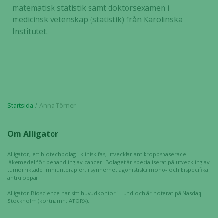
matematisk statistik samt doktorsexamen i
medicinsk vetenskap (statistik) från Karolinska
Institutet.
Startsida
Anna Törner
Om Alligator
Alligator, ett biotechbolag i klinisk fas, utvecklar antikroppsbaserade
läkemedel för behandling av cancer. Bolaget är specialiserat på utveckling av
tumörriktade immunterapier, i synnerhet agonistiska mono- och bispecifika
antikroppar.
Alligator Bioscience har sitt huvudkontor i Lund och är noterat på Nasdaq
Stockholm (kortnamn: ATORX).
Nödvändiga
Dessa kakor