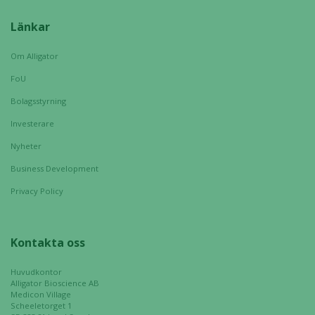
går inte att
välja bort. De
Länkar
behövs för
att hemsidan
Om Alligator
över huvud
FoU
taget ska
fungera.
Bolagsstyrning
Investerare
Nyheter
Statistik
För att vi ska
Business Development
kunna
Privacy Policy
förbättra
hemsidans
funktionalitet
Kontakta oss
och
uppbyggnad,
Huvudkontor
baserat på
Alligator Bioscience AB
hur hemsidan
Medicon Village
används.
Scheeletorget 1