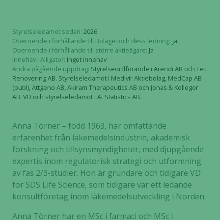
Styrelseledamot sedan:
2026
Oberoende i förhållande till Bolaget och dess ledning:
Ja
Oberoende i förhållande till större aktieägare:
Ja
Innehav i Alligator:
Inget innehav
Andra pågående uppdrag:
Styrelseordförande i Arendi AB och Lett
Renovering AB. Styrelseledamot i Medivir Aktiebolag, MedCap AB
(publ), Attgeno AB, Akiram Therapeutics AB och Jonas & Kollegor
AB. VD och styrelseledamot i At Statistics AB.
Anna Törner – född 1963, har omfattande
erfarenhet från läkemedelsindustrin, akademisk
forskning och tillsynsmyndigheter, med djupgående
expertis inom regulatorisk strategi och utformning
av fas 2/3-studier. Hon är grundare och tidigare VD
för SDS Life Science, som tidigare var ett ledande
konsultföretag inom läkemedelsutveckling i Norden.
Anna Törner har en MSc i farmaci och MSc i