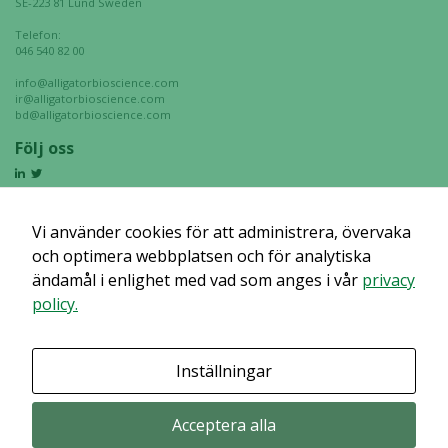
SE-223 81 Lund Sweden
Telefon:
046 540 82 00
Upplevelse
För att vår
info@alligatorbioscience.com
ir@alligatorbioscience.com
hemsida ska
bd@alligatorbioscience.com
prestera så
Följ oss
bra som
möjligt
under ditt
besök. Om
Vi använder cookies för att administrera, övervaka
du nekar de
och optimera webbplatsen och för analytiska
här kakorna
ändamål i enlighet med vad som anges i vår
kommer viss
privacy
funktionalitet
policy.
att försvinna
från
hemsidan.
Inställningar
Acceptera alla
Marknadsföring