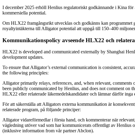
I december 2025 erhöll Henlius regulatoriskt godkännande i Kina för 
kommersiella potential.
Om HLX22 framgångsrikt utvecklas och godkänns kan programmet gen
royaltyintäkterna till Alligator potential att uppgå till 150–400 miljo
Kommunikationspolicy avseende HLX22 och relater
HLX22 is developed and communicated externally by Shanghai Henlius
development updates.
To ensure that Alligator’s external communication is consistent, acc
the following principles:
Alligator primarily relays, references, and, when relevant, comments
been publicly communicated by Henlius, and does not comment on third-p
HLX22 eller relaterade läkemedelskandidater och lämnar därför inga e
För att säkerställa att Alligators externa kommunikation är konsekve
relaterade program, på följande principer:
Alligator vidareförmedlar i första hand, och kommenterar när relevant
vägledning utöver vad som har kommunicerats offentligt av Henlius och 
(inklusive information from vår partner Abclon).