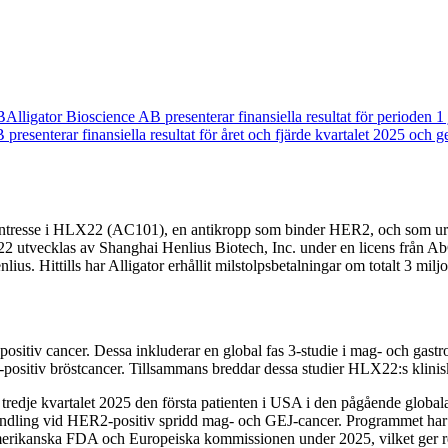
B
Alligator Bioscience AB presenterar finansiella resultat för perioden 
presenterar finansiella resultat för året och fjärde kvartalet 2025 och g
ett intresse i HLX22 (AC101), en antikropp som binder HER2, och som 
HLX22 utvecklas av Shanghai Henlius Biotech, Inc. under en licens från A
nlius. Hittills har Alligator erhållit milstolpsbetalningar om totalt 3 mi
sitiv cancer. Dessa inkluderar en global fas 3-studie i mag- och gastr
-positiv bröstcancer. Tillsammans breddar dessa studier HLX22:s klinisk
tredje kvartalet 2025 den första patienten i USA i den pågående glo
andling vid HER2-positiv spridd mag- och GEJ-cancer. Programmet har
erikanska FDA och Europeiska kommissionen under 2025, vilket ger re