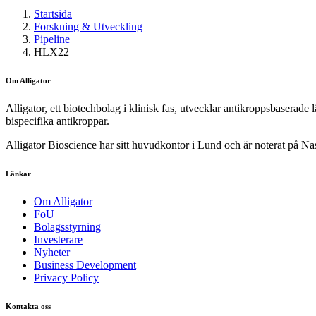
Startsida
Forskning & Utveckling
Pipeline
HLX22
Om Alligator
Alligator, ett biotechbolag i klinisk fas, utvecklar antikroppsbaserad
bispecifika antikroppar.
Alligator Bioscience har sitt huvudkontor i Lund och är noterat på
Länkar
Om Alligator
FoU
Bolagsstyrning
Investerare
Nyheter
Business Development
Privacy Policy
Kontakta oss