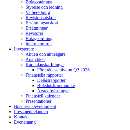
Bolagsstämma
Styrelse och ledning
Valberedning
Revisionsutskott
Ersättningsutskott
Ersättningar
Revisorer
Bolagsordning
Intern kontroll
Investerare
Aktien och aktieägare
Analytiker
Kapitalanskaffningar
Företrädesemission Q3 2026
Finansiella rapporter
Delårsrapporter
Bokslutskommuniké
Årsredovisningar
Finansiell kalender
Presentationer
Business Development
Pressmeddelanden
Kontakt
Evenemang