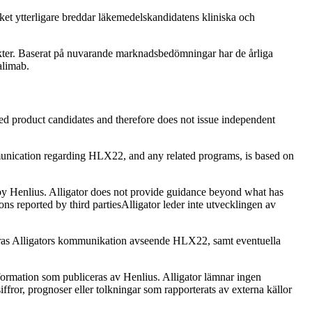
ket ytterligare breddar läkemedelskandidatens kliniska och
er. Baserat på nuvarande marknadsbedömningar har de årliga
alimab.
d product candidates and therefore does not issue independent
ommunication regarding HLX22, and any related programs, is based on
 by Henlius. Alligator does not provide guidance beyond what has
ns reported by third partiesAlligator leder inte utvecklingen av
aseras Alligators kommunikation avseende HLX22, samt eventuella
nformation som publiceras av Henlius. Alligator lämnar ingen
ffror, prognoser eller tolkningar som rapporterats av externa källor