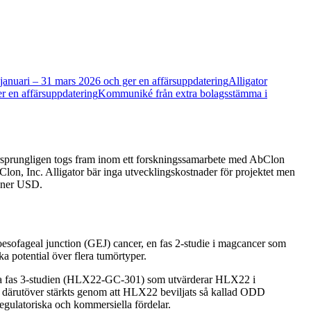
1 januari – 31 mars 2026 och ger en affärsuppdatering
Alligator
er en affärsuppdatering
Kommuniké från extra bolagsstämma i
ursprungligen togs fram inom ett forskningssamarbete med AbClon
bClon, Inc. Alligator bär inga utvecklingskostnader för projektet men
ljoner USD.
oesofageal junction (GEJ) cancer, en fas 2-studie i magcancer som
a potential över flera tumörtyper.
bala fas 3-studien (HLX22-GC-301) som utvärderar HLX22 i
 därutöver stärkts genom att HLX22 beviljats så kallad ODD
gulatoriska och kommersiella fördelar.