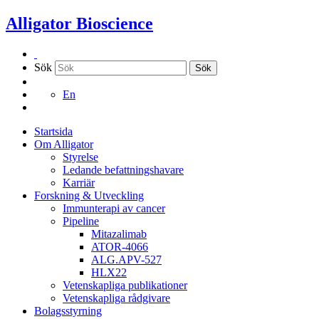
Hoppa
Alligator Bioscience
till
innehållet
Sök
Sök
En
Startsida
Om Alligator
Styrelse
Ledande befattningshavare
Karriär
Forskning & Utveckling
Immunterapi av cancer
Pipeline
Mitazalimab
ATOR-4066
ALG.APV-527
HLX22
Vetenskapliga publikationer
Vetenskapliga rådgivare
Bolagsstyrning