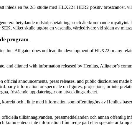
att inleda en fas 2/3-studie med HLX22 i HER2-positiv bröstcancer, vil
erera betydande milstolpsbetalningar och återkommande royaltyintäkt
ner SEK, vilket skulle utgöra en väsentlig värdedrivare vid sidan av mitaz
ade program
 Inc. Alligator does not lead the development of HLX22 or any relate
urate, and aligned with information released by Henlius, Alligator’s c
 on official announcements, press releases, and public disclosures made
arty information or speculate on figures, projections, or interpretatio
gna, fristående uppdateringar om utvecklingsarbetet.
nt, korrekt och i linje med information som offentliggörs av Henlius b
, officiella tillkännagivanden, pressmeddelanden och annan offentlig i
kommenterar inte information från tredje part eller spekulerar kring si