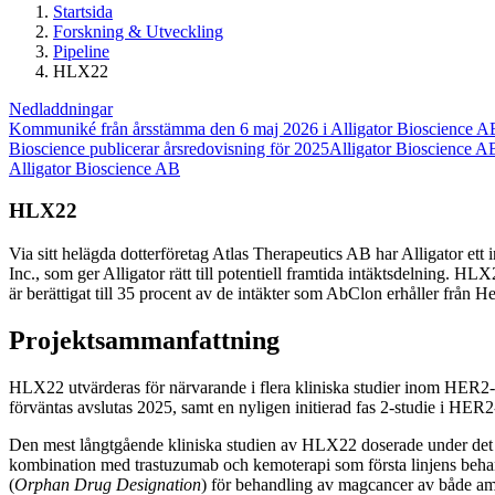
Startsida
Forskning & Utveckling
Pipeline
HLX22
Nedladdningar
Kommuniké från årsstämma den 6 maj 2026 i Alligator Bioscience A
Bioscience publicerar årsredovisning för 2025
Alligator Bioscience AB 
Alligator Bioscience AB
HLX22
Via sitt helägda dotterföretag Atlas Therapeutics AB har Alligator 
Inc., som ger Alligator rätt till potentiell framtida intäktsdelning. 
är berättigat till 35 procent av de intäkter som AbClon erhåller från He
Projektsammanfattning
HLX22 utvärderas för närvarande i flera kliniska studier inom HER2-po
förväntas avslutas 2025, samt en nyligen initierad fas 2-studie i HER2
Den mest långtgående kliniska studien av HLX22 doserade under det 
kombination med trastuzumab och kemoterapi som första linjens beh
(
Orphan Drug Designation
) för behandling av magcancer av både am