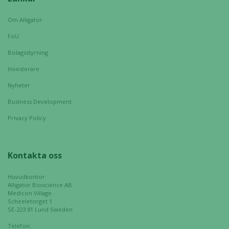
Statistik
Om Alligator
För att vi ska
kunna
FoU
förbättra
Bolagsstyrning
hemsidans
funktionalitet
Investerare
och
Nyheter
uppbyggnad,
baserat på
Business Development
hur hemsidan
Privacy Policy
används.
Kontakta oss
Upplevelse
För att vår
Huvudkontor
hemsida ska
Alligator Bioscience AB
prestera så
Medicon Village
Scheeletorget 1
bra som
SE-223 81 Lund Sweden
möjligt
under ditt
Telefon: