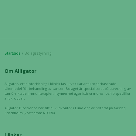
Startsida
Bolagsstyrning
Nödvändiga
Om Alligator
Dessa kakor
går inte att
Alligator, ett biotechbolag i klinisk fas, utvecklar antikroppsbaserade
välja bort. De
läkemedel för behandling av cancer. Bolaget är specialiserat på utveckling av
behövs för
tumörriktade immunterapier, i synnerhet agonistiska mono- och bispecifika
antikroppar.
att hemsidan
över huvud
Alligator Bioscience har sitt huvudkontor i Lund och är noterat på Nasdaq
Stockholm (kortnamn: ATORX).
taget ska
fungera.
Länkar