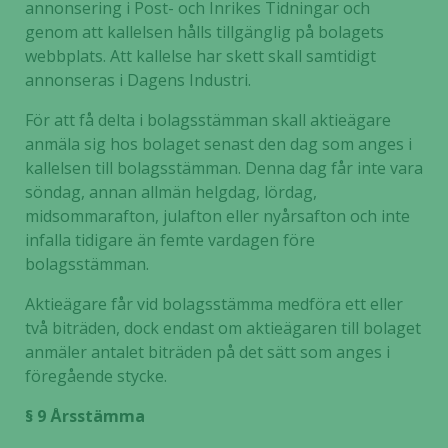
annonsering i Post- och Inrikes Tidningar och
genom att kallelsen hålls tillgänglig på bolagets
webbplats. Att kallelse har skett skall samtidigt
annonseras i Dagens Industri.
För att få delta i bolagsstämman skall aktieägare
anmäla sig hos bolaget senast den dag som anges i
kallelsen till bolagsstämman. Denna dag får inte vara
söndag, annan allmän helgdag, lördag,
midsommarafton, julafton eller nyårsafton och inte
infalla tidigare än femte vardagen före
Nödvändiga
bolagsstämman.
Dessa kakor
går inte att
Aktieägare får vid bolagsstämma medföra ett eller
välja bort. De
två biträden, dock endast om aktieägaren till bolaget
behövs för
anmäler antalet biträden på det sätt som anges i
att hemsidan
föregående stycke.
över huvud
taget ska
§ 9 Årsstämma
fungera.