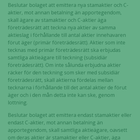
Beslutar bolaget att emittera nya stamaktier och C-
aktier, mot annan betalning än apportegendom,
skall ägare av stamaktier och C-aktier äga
företrädesrätt att teckna nya aktier av samma
aktieslag i förhållande till antal aktier innehavaren
förut äger (primär företrädesrätt). Aktier som inte
tecknas med primär företrädesrätt ska erbjudas
samtliga aktieägare till teckning (subsidiär
företrädesrätt). Om inte sålunda erbjudna aktier
räcker för den teckning som sker med subsidiär
företrädesrätt, skall aktierna fördelas mellan
tecknarna i förhållande till det antal aktier de förut
äger och i den mån detta inte kan ske, genom
lottning.
Beslutar bolaget att emittera endast stamaktier eller
endast C-aktier, mot annan betalning än
apportegendom, skall samtliga aktieägare, oavsett
om deras aktier är stamaktier eller C-aktier, äga