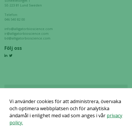
Scheeletorget 1
SE-223 81 Lund Sweden
Telefon:
046 540 82 00
info@alligatorbioscience.com
ir@alligatorbioscience.com
bd@alligatorbioscience.com
Följ oss
Vi använder cookies för att administrera, övervaka
Det verkar som om dina inställningar hindrar dig från att se detta
innehållet. Med största sannolikhet är det för att du har Upplevelse
och optimera webbplatsen och för analytiska
avstängt.
ändamål i enlighet med vad som anges i vår
privacy
policy.
Granska dina inställningar