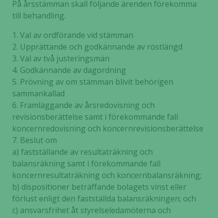
På årsstämman skall följande ärenden förekomma
till behandling.
Statistik
För att vi ska
1. Val av ordförande vid stämman
kunna
2. Upprättande och godkännande av röstlängd
förbättra
3. Val av två justeringsmän
hemsidans
4. Godkännande av dagordning
funktionalitet
5. Prövning av om stämman blivit behörigen
och
sammankallad
uppbyggnad,
6. Framläggande av årsredovisning och
baserat på
revisionsberättelse samt i förekommande fall
hur hemsidan
koncernredovisning och koncernrevisionsberättelse
används.
7. Beslut om
a) fastställande av resultaträkning och
balansräkning samt i förekommande fall
Upplevelse
koncernresultaträkning och koncernbalansräkning;
För att vår
b) dispositioner beträffande bolagets vinst eller
hemsida ska
prestera så
förlust enligt den fastställda balansräkningen; och
bra som
c) ansvarsfrihet åt styrelseledamöterna och