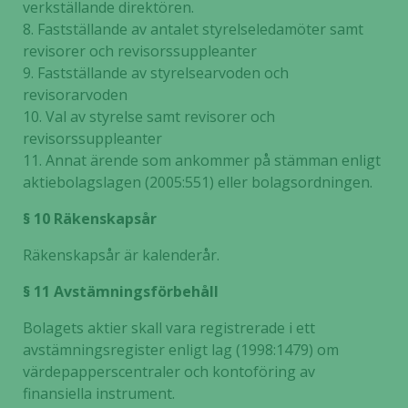
möjligt
verkställande direktören.
under ditt
8. Fastställande av antalet styrelseledamöter samt
besök. Om
revisorer och revisorssuppleanter
du nekar de
9. Fastställande av styrelsearvoden och
här kakorna
revisorarvoden
kommer viss
10. Val av styrelse samt revisorer och
funktionalitet
revisorssuppleanter
att försvinna
11. Annat ärende som ankommer på stämman enligt
från
aktiebolagslagen (2005:551) eller bolagsordningen.
hemsidan.
§ 10 Räkenskapsår
Marknadsföring
Räkenskapsår är kalenderår.
Genom att dela
med dig av dina
§ 11 Avstämningsförbehåll
intressen och ditt
beteende när du
Bolagets aktier skall vara registrerade i ett
surfar ökar du
avstämningsregister enligt lag (1998:1479) om
chansen att få se
värdepapperscentraler och kontoföring av
personligt
finansiella instrument.
anpassat innehåll