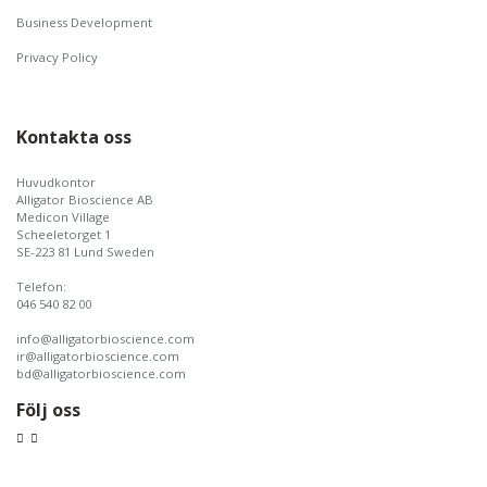
Business Development
Privacy Policy
Kontakta oss
Huvudkontor
Alligator Bioscience AB
Medicon Village
Scheeletorget 1
SE-223 81 Lund Sweden
Telefon:
046 540 82 00
info@alligatorbioscience.com
ir@alligatorbioscience.com
bd@alligatorbioscience.com
Följ oss