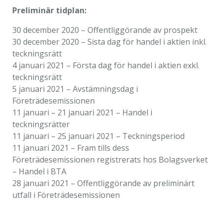
används.
Preliminär tidplan:
30 december 2020 – Offentliggörande av prospekt
Upplevelse
30 december 2020 – Sista dag för handel i aktien inkl.
För att vår
teckningsrätt
hemsida ska
4 januari 2021 – Första dag för handel i aktien exkl.
prestera så
teckningsrätt
bra som
5 januari 2021 – Avstämningsdag i
möjligt
Företrädesemissionen
under ditt
11 januari – 21 januari 2021 – Handel i
besök. Om
teckningsrätter
du nekar de
11 januari – 25 januari 2021 – Teckningsperiod
här kakorna
11 januari 2021 – Fram tills dess
kommer viss
Företrädesemissionen registrerats hos Bolagsverket
funktionalitet
att försvinna
– Handel i BTA
från
28 januari 2021 – Offentliggörande av preliminärt
hemsidan.
utfall i Företrädesemissionen