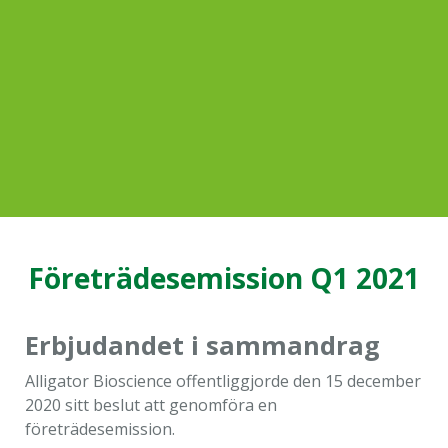
Dessa kakor
går inte att
välja bort. De
behövs för
att hemsidan
över huvud
taget ska
fungera.
Statistik
För att vi ska
Företrädesemission Q1 2021
kunna
förbättra
hemsidans
Erbjudandet i sammandrag
funktionalitet
och
Alligator Bioscience offentliggjorde den 15 december
uppbyggnad,
2020 sitt beslut att genomföra en
baserat på
företrädesemission.
hur hemsidan