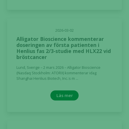
välja bort. De
behövs för
att hemsidan
över huvud
2026-03-02
taget ska
fungera.
Alligator Bioscience kommenterar
doseringen av första patienten i
Henlius fas 2/3-studie med HLX22 vid
bröstcancer
Statistik
För att vi ska
Lund, Sverige – 2 mars 2026 – Alligator Bioscience
kunna
(Nasdaq Stockholm: ATORX) kommenterar idag
förbättra
Shanghai Henlius Biotech, Inc.:s m ...
hemsidans
funktionalitet
Läs mer
och
uppbyggnad,
baserat på
hur hemsidan
används.