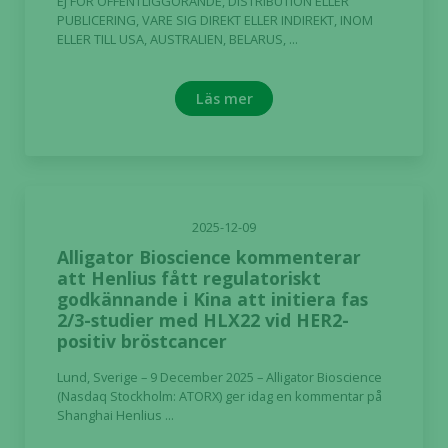
EJ FÖR OFFENTLIGGÖRANDE, DISTRIBUTION ELLER
PUBLICERING, VARE SIG DIREKT ELLER INDIREKT, INOM
ELLER TILL USA, AUSTRALIEN, BELARUS, ...
Läs mer
2025-12-09
Alligator Bioscience kommenterar
att Henlius fått regulatoriskt
godkännande i Kina att initiera fas
2/3-studier med HLX22 vid HER2-
positiv bröstcancer
Lund, Sverige – 9 December 2025 – Alligator Bioscience
(Nasdaq Stockholm: ATORX) ger idag en kommentar på
Shanghai Henlius ...