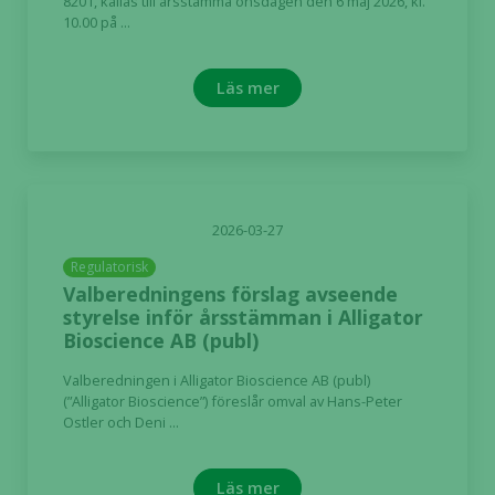
8201, kallas till årsstämma onsdagen den 6 maj 2026, kl.
10.00 på ...
Läs mer
2026-03-27
Regulatorisk
Valberedningens förslag avseende
styrelse inför årsstämman i Alligator
Bioscience AB (publ)
Valberedningen i Alligator Bioscience AB (publ)
(”Alligator Bioscience”) föreslår omval av Hans-Peter
Ostler och Deni ...
Läs mer