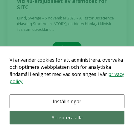
vid 40-årsjubiléet av årsmötet för
SITC
Lund, Sverige – 5 november 2025 – Alligator Bioscience
(Nasdaq Stockholm: ATORX), ett biotechbolag i klinisk
fas som utvecklar t ...
Läs mer
Vi använder cookies för att administrera, övervaka
och optimera webbplatsen och för analytiska
ändamål i enlighet med vad som anges i vår
privacy
policy.
2025-11-03
Regulatorisk
Inställningar
Valberedning utsedd inför
årsstämma 2026 i Alligator Bioscience
AB
Acceptera alla
Lund, Sverige, den 3 november 2025 – Alligator
Bioscience (Nasdaq Stockholm: ATORX), ett