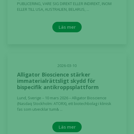
PUBLICERING, VARE SIG DIREKT ELLER INDIREKT, INOM
ELLER TILL USA, AUSTRALIEN, BELARUS, ...
Läs mer
2026-03-10
Alligator Bioscience stärker
immaterialrättsligt skydd för
bispecifik antikroppsplattform
Lund, Sverige – 10 mars 2026 – Alligator Bioscience
(Nasdaq Stockholm: ATORX), ett biotechbolag i klinisk
fas som utvecklar tum& ...
Nödvändiga
Dessa kakor
Läs mer
går inte att