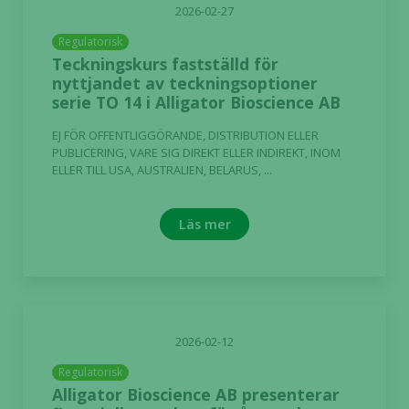
2026-02-27
Upplevelse
Regulatorisk
För att vår
Teckningskurs fastställd för
hemsida ska
nyttjandet av teckningsoptioner
prestera så
serie TO 14 i Alligator Bioscience AB
bra som
EJ FÖR OFFENTLIGGÖRANDE, DISTRIBUTION ELLER
möjligt
PUBLICERING, VARE SIG DIREKT ELLER INDIREKT, INOM
under ditt
ELLER TILL USA, AUSTRALIEN, BELARUS, ...
besök. Om
du nekar de
här kakorna
Läs mer
kommer viss
funktionalitet
att försvinna
från
hemsidan.
2026-02-12
Regulatorisk
Marknadsföring
Alligator Bioscience AB presenterar
Genom att dela