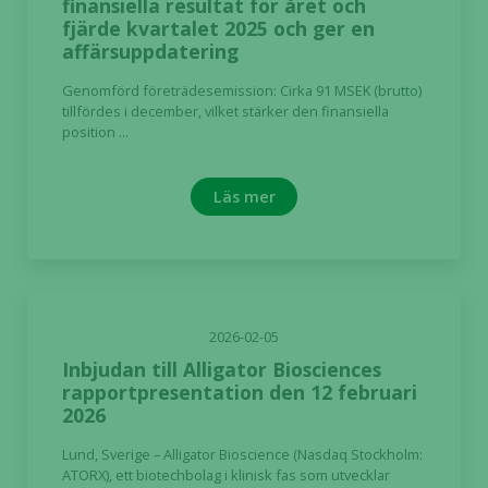
finansiella resultat för året och
med dig av dina
fjärde kvartalet 2025 och ger en
intressen och ditt
affärsuppdatering
beteende när du
Genomförd företrädesemission: Cirka 91 MSEK (brutto)
surfar ökar du
tillfördes i december, vilket stärker den finansiella
chansen att få se
position ...
personligt
anpassat innehåll
och erbjudanden.
Läs mer
2026-02-05
Inbjudan till Alligator Biosciences
rapportpresentation den 12 februari
2026
Lund, Sverige – Alligator Bioscience (Nasdaq Stockholm:
ATORX), ett biotechbolag i klinisk fas som utvecklar