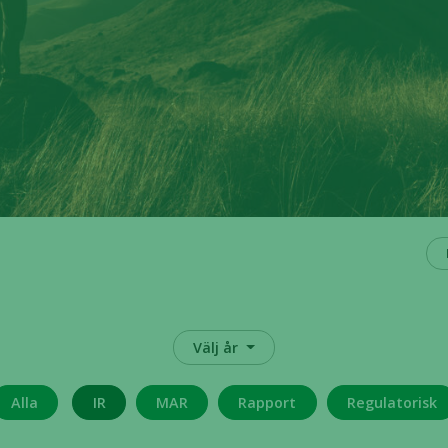
Välj år
Alla
IR
MAR
Rapport
Regulatorisk