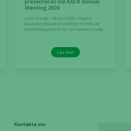
presenteras vid AACR Annual
under ditt
Meeting 2026
besök. Om
du nekar de
Lund, Sverige – 18 mars 2026 – Alligator
här kakorna
Bioscience (Nasdaq Stockholm: ATORX), ett
kommer viss
biotechbolag i klinisk fas som utvecklar tum&
...
funktionalitet
att försvinna
från
Läs mer
hemsidan.
Marknadsföring
Genom att dela
med dig av dina
intressen och ditt
beteende när du
surfar ökar du
chansen att få se
personligt
Kontakta oss
anpassat innehåll