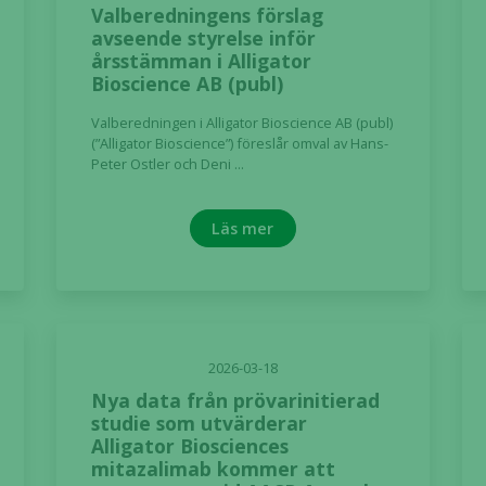
Valberedningens förslag
avseende styrelse inför
Statistik
årsstämman i Alligator
För att vi ska
Bioscience AB (publ)
kunna
förbättra
Valberedningen i Alligator Bioscience AB (publ)
hemsidans
(”Alligator Bioscience”) föreslår omval av Hans-
funktionalitet
Peter Ostler och Deni ...
och
uppbyggnad,
Läs mer
baserat på
hur hemsidan
används.
Upplevelse
2026-03-18
För att vår
Nya data från prövarinitierad
hemsida ska
studie som utvärderar
prestera så
Alligator Biosciences
bra som
mitazalimab kommer att
möjligt