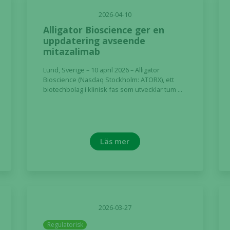
2026-04-10
Alligator Bioscience ger en
uppdatering avseende
mitazalimab
Lund, Sverige – 10 april 2026 – Alligator
Bioscience (Nasdaq Stockholm: ATORX), ett
biotechbolag i klinisk fas som utvecklar tum ...
Nödvändiga
Dessa kakor
Läs mer
går inte att
välja bort. De
behövs för
att hemsidan
över huvud
taget ska
2026-03-27
fungera.
Regulatorisk