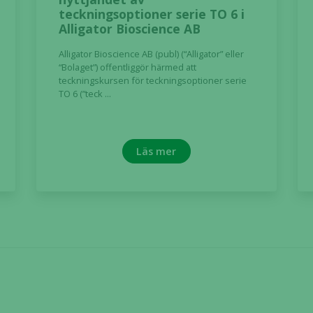
möjligt
teckningsoptioner serie TO 6 i
under ditt
Alligator Bioscience AB
besök. Om
du nekar de
Alligator Bioscience AB (publ) (“Alligator” eller
“Bolaget”) offentliggör härmed att
här kakorna
teckningskursen för teckningsoptioner serie
kommer viss
TO 6 (”teck ...
funktionalitet
att försvinna
från
hemsidan.
Läs mer
Marknadsföring
Genom att dela
med dig av dina
intressen och ditt
beteende när du
surfar ökar du
chansen att få se
personligt