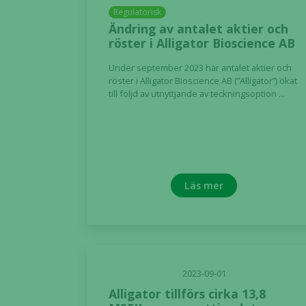
Regulatorisk
Ändring av antalet aktier och
röster i Alligator Bioscience AB
Under september 2023 har antalet aktier och
röster i Alligator Bioscience AB (”Alligator”) ökat
till följd av utnyttjande av teckningsoption ...
Läs mer
2023-09-01
Alligator tillförs cirka 13,8