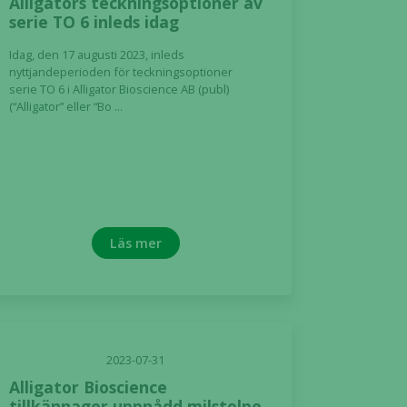
Alligators teckningsoptioner av
serie TO 6 inleds idag
Idag, den 17 augusti 2023, inleds
nyttjandeperioden för teckningsoptioner
serie TO 6 i Alligator Bioscience AB (publ)
(“Alligator” eller “Bo ...
Läs mer
2023-07-31
Alligator Bioscience
tillkännager uppnådd milstolpe