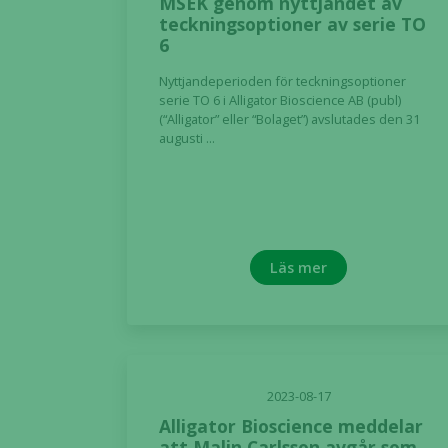
MSEK genom nyttjandet av
teckningsoptioner av serie TO
6
Nyttjandeperioden för teckningsoptioner
serie TO 6 i Alligator Bioscience AB (publ)
(“Alligator” eller “Bolaget”) avslutades den 31
augusti ...
Läs mer
2023-08-17
Alligator Bioscience meddelar
att Malin Carlsson avgår som