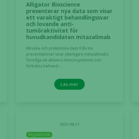
Alligator Bioscience
presenterar nya data som visar
ett varaktigt behandlingssvar
och lovande anti-
tumöraktivitet för
huvudkandidaten mitazalimab
Kliniska och prekliniska data från tre
presentationer visar ytterligare mitazalimabs
förmåga att aktivera immunsystemet och
förbättra behand ...
Nödvändiga
Läs mer
Dessa kakor
går inte att
välja bort. De
behövs för
att hemsidan
över huvud
2023-08-21
taget ska
fungera.
Regulatorisk