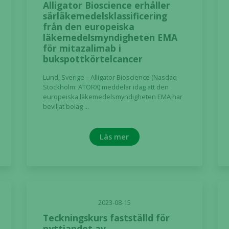
Alligator Bioscience erhåller
särläkemedelsklassificering
från den europeiska
Statistik
läkemedelsmyndigheten EMA
För att vi ska
för mitazalimab i
kunna
bukspottkörtelcancer
förbättra
hemsidans
Lund, Sverige – Alligator Bioscience (Nasdaq
funktionalitet
Stockholm: ATORX) meddelar idag att den
och
europeiska läkemedelsmyndigheten EMA har
beviljat bolag ...
uppbyggnad,
baserat på
hur hemsidan
Läs mer
används.
Upplevelse
För att vår
hemsida ska
2023-08-15
prestera så
Teckningskurs fastställd för
bra som
nyttjandet av