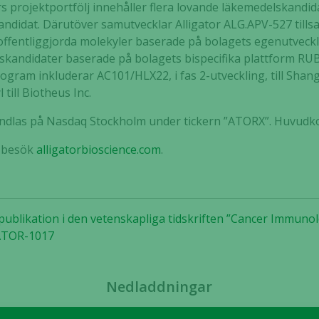
rs projektportfölj innehåller flera lovande läkemedelskand
Dessa kakor
ndidat. Därutöver samutvecklar Alligator ALG.APV-527 til
går inte att
ej offentliggjorda molekyler baserade på bolagets egenutvec
välja bort. De
skandidater baserade på bolagets bispecifika plattform R
behövs för
ogram inkluderar AC101/HLX22, i fas 2-utveckling, till Shang
att hemsidan
över huvud
 till Biotheus Inc.
taget ska
handlas på Nasdaq Stockholm under tickern ”ATORX”. Huvudko
fungera.
n besök
alligatorbioscience.com
.
Statistik
För att vi ska
kunna
 publikation i den vetenskapliga tidskriften ”Cancer Immu
förbättra
 ATOR-1017
hemsidans
funktionalitet
och
uppbyggnad,
Nedladdningar
baserat på
hur hemsidan