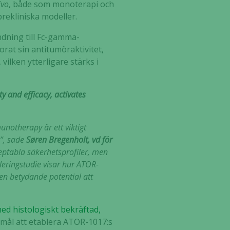
ivo
, både som monoterapi och
rekliniska modeller.
ndning till Fc-gamma-
orat sin antitumöraktivitet,
, vilken ytterligare stärks i
 and efficacy, activates
notherapy är ett viktigt
”, sade
Søren Bregenholt, vd för
eptabla säkerhetsprofiler, men
leringstudie visar hur ATOR-
n betydande potential att
ed histologiskt bekräftad,
mål att etablera ATOR-1017:s