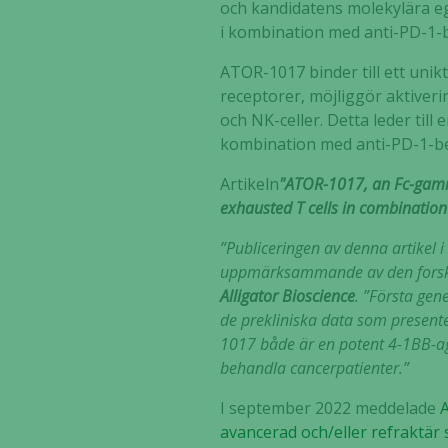
och kandidatens molekylära ege
i kombination med anti-PD-1-b
ATOR-1017 binder till ett unik
receptorer, möjliggör aktiverin
och NK-celler. Detta leder til
kombination med anti-PD-1-b
Artikeln
"ATOR-1017, an Fc-gamma
exhausted T cells in combination
”Publiceringen av denna artikel 
uppmärksammande av den forskni
Alligator Bioscience
. ”Första gen
de prekliniska data som presente
1017 både är en potent 4-1BB-ag
behandla cancerpatienter.”
I september 2022 meddelade
A
avancerad och/eller refraktär 