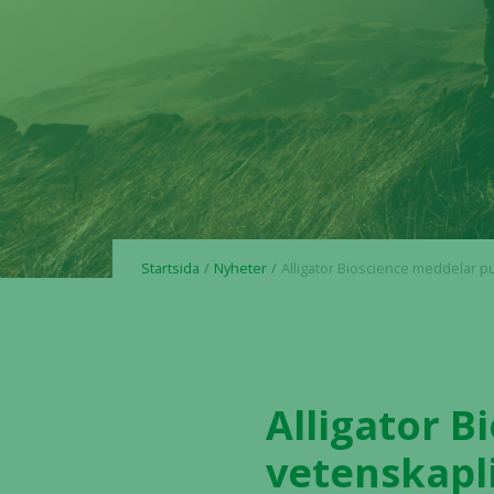
Startsida
Nyheter
Alligator Bioscience meddelar publikation i den vetenskapliga tidskriften ”Cancer Immunology, Immunotherapy” som 
Alligator B
vetenskapl