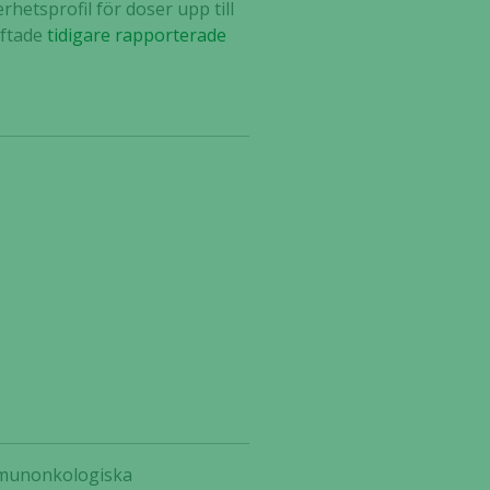
hetsprofil för doser upp till
äftade
tidigare rapporterade
immunonkologiska