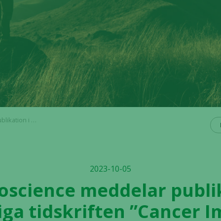
belyser prekliniska data med ATOR-1017
2023-10-05
ioscience meddelar publi
iga tidskriften ”Cancer 