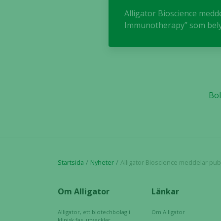
Alligator Bioscience medd
Immunotherapy” som bely
Bol
Startsida
Nyheter
Alligator Bioscience meddelar publikation i den vetenskapliga tidskriften 
Om Alligator
Länkar
Alligator, ett biotechbolag i
Om Alligator
klinisk fas, utvecklar