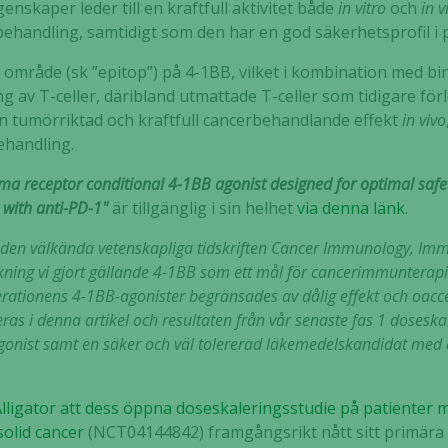
nskaper leder till en kraftfull aktivitet både
in vitro
och
in v
ehandling, samtidigt som den har en god säkerhetsprofil i p
t område (sk ”epitop”) på 4-1BB, vilket i kombination med bi
g av T-celler, däribland utmattade T-celler som tidigare förl
l en tumörriktad och kraftfull cancerbehandlande effekt
in vivo
ehandling.
 receptor conditional 4-1BB agonist designed for optimal safety
 with anti-PD-1"
är tillgänglig i sin helhet
via denna länk
.
i den välkända vetenskapliga tidskriften Cancer Immunology, Immu
ng vi gjort gällande 4-1BB som ett mål för cancerimmunterapi
erationens 4-1BB-agonister begränsades av dålig effekt och oacc
ras i denna artikel och resultaten från vår senaste fas 1 doseska
onist samt en säker och väl tolererad läkemedelskandidat med e
lligator att dess öppna doseskaleringsstudie på patienter m
solid cancer
(NCT04144842) framgångsrikt nått sitt primära 