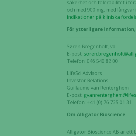
säkerhet och tolerabilitet i t
och med 900 mg, med långvarig
indikationer på kliniska fördel
För ytterligare information
Søren Bregenholt, vd
E-post:
soren.bregenholt@alli
Telefon: 046 540 82 00
LifeSci Advisors
Investor Relations
Guillaume van Renterghem
E-post:
gvanrenterghem@lifes
Telefon: +41 (0) 76 735 01 31
Om Alligator Bioscience
Alligator Bioscience AB är et