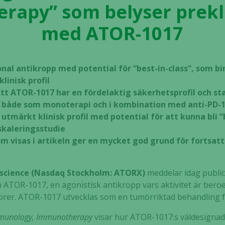
apy” som belyser prekl
med ATOR-1017
al antikropp med potential för “best-in-class“, som bin
linisk profil
att ATOR-1017 har en fördelaktig säkerhetsprofil och st
, både som monoterapi och i kombination med anti-PD-
tmärkt klinisk profil med potential för att kunna bli “b
skaleringsstudie
m visas i artikeln ger en mycket god grund för fortsatt
ioscience (Nasdaq Stockholm: ATORX)
meddelar idag publi
 ATOR-1017, en agonistisk antikropp vars aktivitet är beroe
orer. ATOR-1017 utvecklas som en tumörriktad behandling f
munology, Immunotherapy
visar hur ATOR-1017:s väldesignade