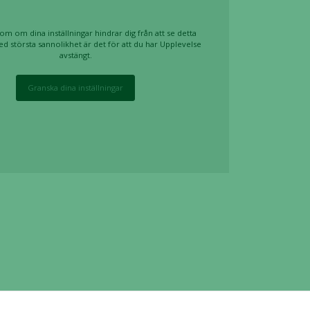
om om dina inställningar hindrar dig från att se detta
ed största sannolikhet är det för att du har Upplevelse
avstängt.
Granska dina inställningar