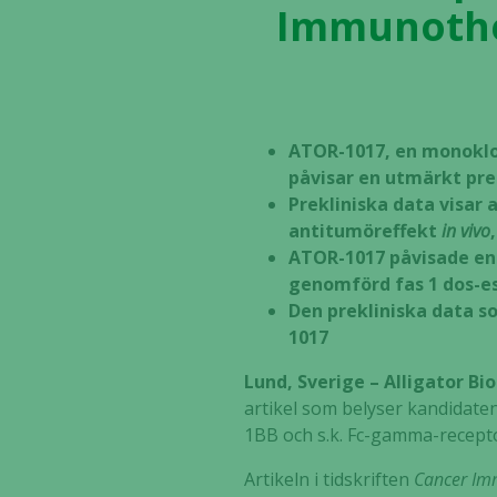
Immunother
ATOR-1017, en monoklon
påvisar en utmärkt prek
Prekliniska data visar 
antitumöreffekt
in vivo
ATOR-1017 påvisade en u
genomförd fas 1 dos-e
Den prekliniska data so
1017
Lund, Sverige – Alligator B
artikel som belyser kandidaten
1BB och s.k. Fc-gamma-recept
Artikeln i tidskriften
Cancer Im