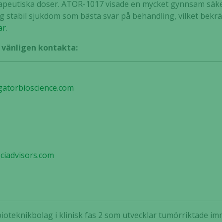
erapeutiska doser. ATOR-1017 visade en mycket gynnsam säker
 stabil sjukdom som bästa svar på behandling, vilket bekr
ar
.
, vänligen kontakta:
gatorbioscience.com
ciadvisors.com
t bioteknikbolag i klinisk fas 2 som utvecklar tumörriktade 
Nödvändiga