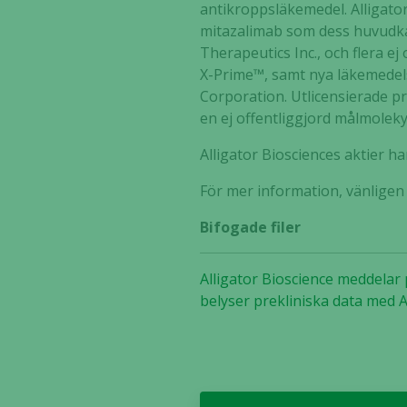
antikroppsläkemedel. Alligato
mitazalimab som dess huvudka
Therapeutics Inc., och flera 
X-Prime™, samt nya läkemedel
Corporation. Utlicensierade pr
en ej offentliggjord målmolekyl
Alligator Biosciences aktier 
För mer information, vänlige
Bifogade filer
Alligator Bioscience meddelar
belyser prekliniska data med