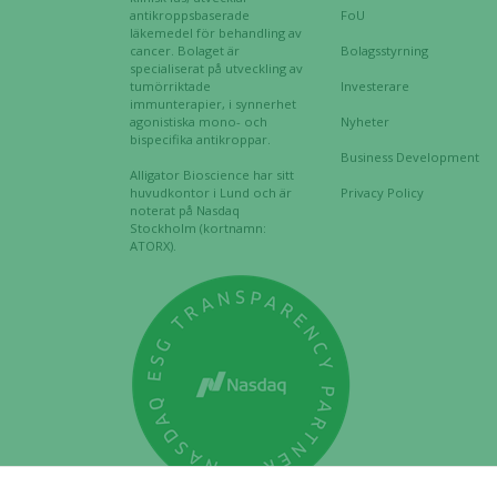
antikroppsbaserade
FoU
läkemedel för behandling av
cancer. Bolaget är
Bolagsstyrning
specialiserat på utveckling av
tumörriktade
Investerare
immunterapier, i synnerhet
agonistiska mono- och
Nyheter
bispecifika antikroppar.
Business Development
Alligator Bioscience har sitt
huvudkontor i Lund och är
Privacy Policy
noterat på Nasdaq
Stockholm (kortnamn:
ATORX).