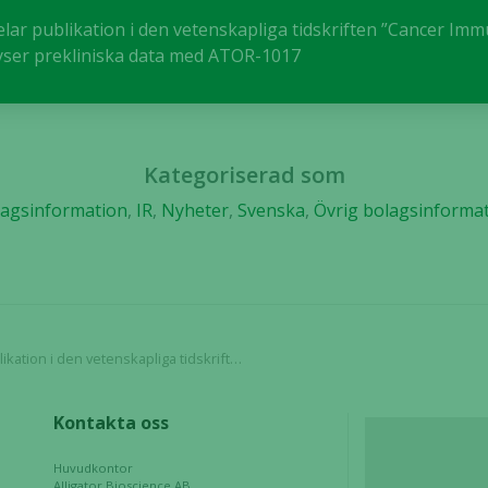
används.
elar publikation i den vetenskapliga tidskriften ”Cancer Im
ser prekliniska data med ATOR-1017
Upplevelse
För att vår
hemsida ska
prestera så
Kategoriserad som
bra som
agsinformation
,
IR
,
Nyheter
,
Svenska
,
Övrig bolagsinforma
möjligt
under ditt
besök. Om
du nekar de
här kakorna
kommer viss
funktionalitet
”Cancer Immunology, Immunotherapy” som belyser prekliniska data med ATOR-1017
att försvinna
från
Kontakta oss
hemsidan.
Huvudkontor
Alligator Bioscience AB