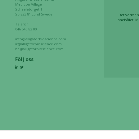
Marknadsföring
Medicon Village
Scheeletorget 1
Genom att dela
SE-223 81 Lund Sweden
Det verkar s
med dig av dina
innehållet. M
Telefon:
intressen och ditt
046 540 82 00
beteende när du
surfar ökar du
info@alligatorbioscience.com
ir@alligatorbioscience.com
chansen att få se
bd@alligatorbioscience.com
personligt
Följ oss
anpassat innehåll
och erbjudanden.