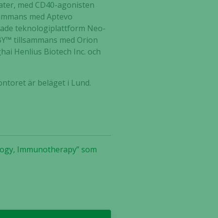
idater, med CD40-agonisten
lsammans med Aptevo
klade teknologiplattform Neo-
UBY™ tillsammans med Orion
hai Henlius Biotech Inc. och
ntoret är beläget i Lund.
nology, Immunotherapy” som