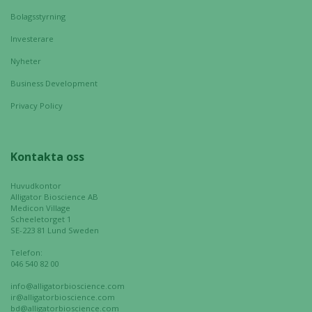
går inte att
välja bort. De
Bolagsstyrning
behövs för
Investerare
att hemsidan
över huvud
Nyheter
taget ska
Business Development
fungera.
Privacy Policy
Statistik
Kontakta oss
För att vi ska
kunna
Huvudkontor
förbättra
Alligator Bioscience AB
hemsidans
Medicon Village
funktionalitet
Scheeletorget 1
SE-223 81 Lund Sweden
och
uppbyggnad,
Telefon:
baserat på
046 540 82 00
hur hemsidan
info@alligatorbioscience.com
används.
ir@alligatorbioscience.com
bd@alligatorbioscience.com