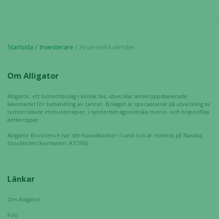
Startsida
Investerare
Finansiell kalender
Om Alligator
Alligator, ett biotechbolag i klinisk fas, utvecklar antikroppsbaserade
läkemedel för behandling av cancer. Bolaget är specialiserat på utveckling av
tumörriktade immunterapier, i synnerhet agonistiska mono- och bispecifika
antikroppar.
Alligator Bioscience har sitt huvudkontor i Lund och är noterat på Nasdaq
Stockholm (kortnamn: ATORX).
Länkar
Nödvändiga
Om Alligator
Dessa kakor
FoU