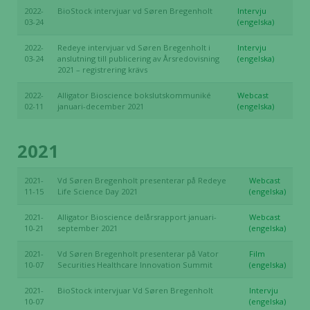
2022-
BioStock intervjuar vd Søren Bregenholt
Intervju
03-24
(engelska)
2022-
Redeye intervjuar vd Søren Bregenholt i
Intervju
03-24
anslutning till publicering av Årsredovisning
(engelska)
2021 – registrering krävs
2022-
Alligator Bioscience bokslutskommuniké
Webcast
02-11
januari-december 2021
(engelska)
2021
2021-
Vd Søren Bregenholt presenterar på Redeye
Webcast
11-15
Life Science Day 2021
(engelska)
2021-
Alligator Bioscience delårsrapport januari-
Webcast
10-21
september 2021
(engelska)
2021-
Vd Søren Bregenholt presenterar på Vator
Film
10-07
Securities Healthcare Innovation Summit
(engelska)
2021-
BioStock intervjuar Vd Søren Bregenholt
Intervju
10-07
(engelska)