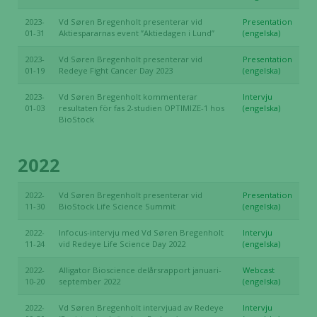
2023-
Vd Søren Bregenholt presenterar vid
Presentation
01-31
Aktiespararnas event ”Aktiedagen i Lund”
(engelska)
2023-
Vd Søren Bregenholt presenterar vid
Presentation
01-19
Redeye Fight Cancer Day 2023
(engelska)
2023-
Vd Søren Bregenholt kommenterar
Intervju
01-03
resultaten för fas 2-studien OPTIMIZE-1 hos
(engelska)
BioStock
2022
2022-
Vd Søren Bregenholt presenterar vid
Presentation
11-30
BioStock Life Science Summit
(engelska)
2022-
Infocus-intervju med Vd Søren Bregenholt
Intervju
11-24
vid Redeye Life Science Day 2022
(engelska)
2022-
Alligator Bioscience delårsrapport januari-
Webcast
10-20
september 2022
(engelska)
2022-
Vd Søren Bregenholt intervjuad av Redeye
Intervju