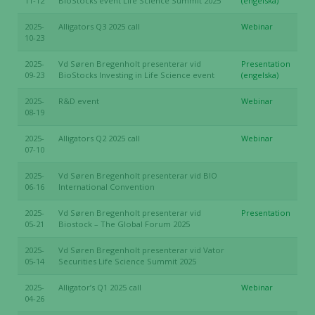
11-12
BioStocks event Life Science Summit 2025
(engelska)
2025-
Alligators Q3 2025 call
Webinar
10-23
2025-
Vd Søren Bregenholt presenterar vid
Presentation
09-23
BioStocks Investing in Life Science event
(engelska)
2025-
R&D event
Webinar
08-19
2025-
Alligators Q2 2025 call
Webinar
07-10
2025-
Vd Søren Bregenholt presenterar vid BIO
06-16
International Convention
2025-
Vd Søren Bregenholt presenterar vid
Presentation
05-21
Biostock – The Global Forum 2025
2025-
Vd Søren Bregenholt presenterar vid Vator
05-14
Securities Life Science Summit 2025
2025-
Alligator’s Q1 2025 call
Webinar
04-26