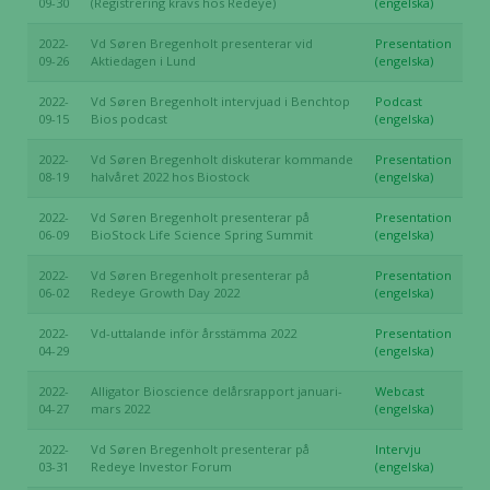
09-30
(Registrering krävs hos Redeye)
(engelska)
2022-
Vd Søren Bregenholt presenterar vid
Presentation
09-26
Aktiedagen i Lund
(engelska)
2022-
Vd Søren Bregenholt intervjuad i Benchtop
Podcast
09-15
Bios podcast
(engelska)
2022-
Vd Søren Bregenholt diskuterar kommande
Presentation
08-19
halvåret 2022 hos Biostock
(engelska)
2022-
Vd Søren Bregenholt presenterar på
Presentation
06-09
BioStock Life Science Spring Summit
(engelska)
2022-
Vd Søren Bregenholt presenterar på
Presentation
06-02
Redeye Growth Day 2022
(engelska)
2022-
Vd-uttalande inför årsstämma 2022
Presentation
04-29
(engelska)
2022-
Alligator Bioscience delårsrapport januari-
Webcast
04-27
mars 2022
(engelska)
2022-
Vd Søren Bregenholt presenterar på
Intervju
03-31
Redeye Investor Forum
(engelska)