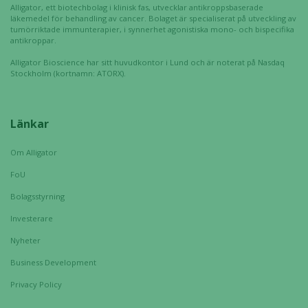
Alligator, ett biotechbolag i klinisk fas, utvecklar antikroppsbaserade
läkemedel för behandling av cancer. Bolaget är specialiserat på utveckling av
tumörriktade immunterapier, i synnerhet agonistiska mono- och bispecifika
antikroppar.
Alligator Bioscience har sitt huvudkontor i Lund och är noterat på Nasdaq
Stockholm (kortnamn: ATORX).
Länkar
Om Alligator
FoU
Bolagsstyrning
Investerare
Nyheter
Business Development
Privacy Policy