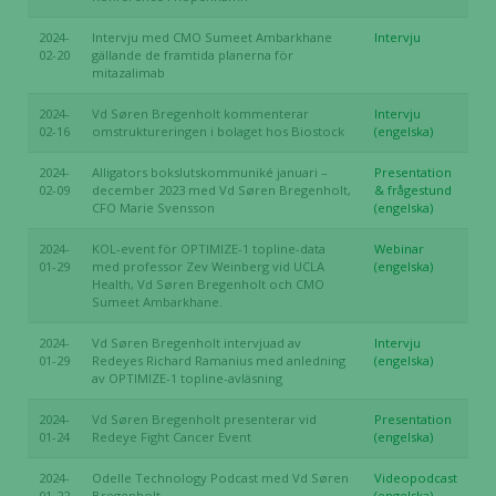
2024-
Intervju med CMO Sumeet Ambarkhane
Intervju
02-20
gällande de framtida planerna för
mitazalimab
2024-
Vd Søren Bregenholt kommenterar
Intervju
02-16
omstruktureringen i bolaget hos Biostock
(engelska)
2024-
Alligators bokslutskommuniké januari –
Presentation
02-09
december 2023 med Vd Søren Bregenholt,
& frågestund
CFO Marie Svensson
(engelska)
2024-
KOL-event för OPTIMIZE-1 topline-data
Webinar
01-29
med professor Zev Weinberg vid UCLA
(engelska)
Health, Vd Søren Bregenholt och CMO
Sumeet Ambarkhane.
2024-
Vd Søren Bregenholt intervjuad av
Intervju
01-29
Redeyes Richard Ramanius med anledning
(engelska)
av OPTIMIZE-1 topline-avläsning
2024-
Vd Søren Bregenholt presenterar vid
Presentation
01-24
Redeye Fight Cancer Event
(engelska)
2024-
Odelle Technology Podcast med Vd Søren
Videopodcast
01-22
Bregenholt
(engelska)