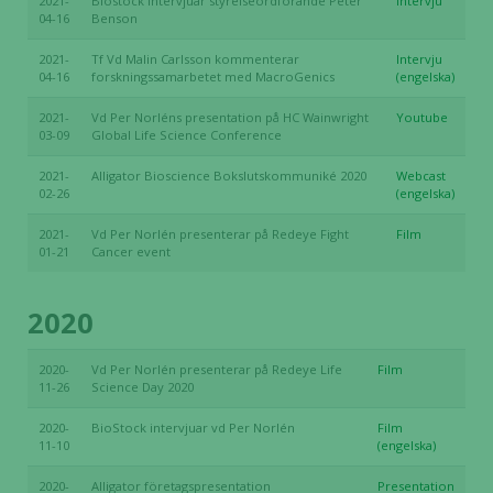
2021-
Biostock intervjuar styrelseordförande Peter
Intervju
taget ska
04-16
Benson
fungera.
2021-
Tf Vd Malin Carlsson kommenterar
Intervju
04-16
forskningssamarbetet med MacroGenics
(engelska)
2021-
Vd Per Norléns presentation på HC Wainwright
Youtube
Statistik
03-09
Global Life Science Conference
För att vi ska
kunna
2021-
Alligator Bioscience Bokslutskommuniké 2020
Webcast
förbättra
02-26
(engelska)
hemsidans
2021-
Vd Per Norlén presenterar på Redeye Fight
Film
funktionalitet
01-21
Cancer event
och
uppbyggnad,
2020
baserat på
hur hemsidan
används.
2020-
Vd Per Norlén presenterar på Redeye Life
Film
11-26
Science Day 2020
2020-
BioStock intervjuar vd Per Norlén
Film
Upplevelse
11-10
(engelska)
För att vår
2020-
Alligator företagspresentation
Presentation
hemsida ska