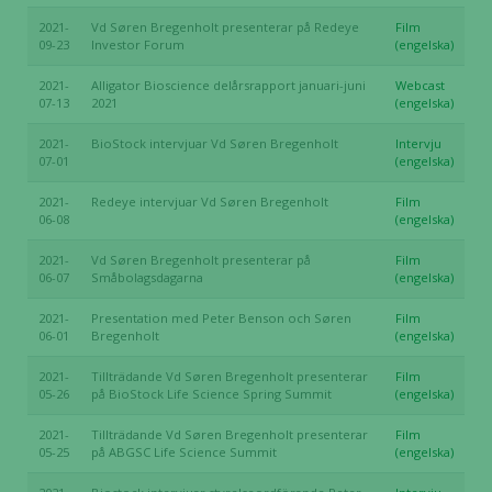
2021-
Vd Søren Bregenholt presenterar på Redeye
Film
09-23
Investor Forum
(engelska)
2021-
Alligator Bioscience delårsrapport januari-juni
Webcast
07-13
2021
(engelska)
2021-
BioStock intervjuar Vd Søren Bregenholt
Intervju
07-01
(engelska)
2021-
Redeye intervjuar Vd Søren Bregenholt
Film
06-08
(engelska)
2021-
Vd Søren Bregenholt presenterar på
Film
06-07
Småbolagsdagarna
(engelska)
2021-
Presentation med Peter Benson och Søren
Film
06-01
Bregenholt
(engelska)
Nödvändiga
Dessa kakor
2021-
Tillträdande Vd Søren Bregenholt presenterar
Film
går inte att
05-26
på BioStock Life Science Spring Summit
(engelska)
välja bort. De
2021-
Tillträdande Vd Søren Bregenholt presenterar
Film
behövs för
05-25
på ABGSC Life Science Summit
(engelska)
att hemsidan
över huvud