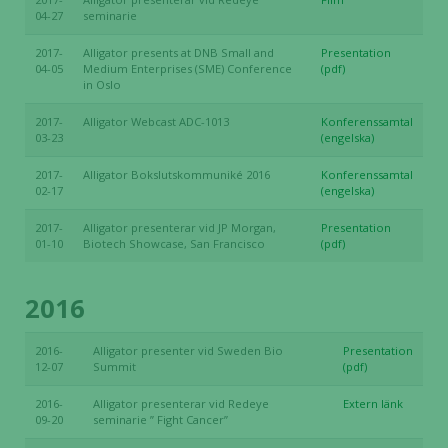
04-27
seminarie
2017-
Alligator presents at DNB Small and
Presentation
04-05
Medium Enterprises (SME) Conference
(pdf)
in Oslo
2017-
Alligator Webcast ADC-1013
Konferenssamtal
03-23
(engelska)
2017-
Alligator Bokslutskommuniké 2016
Konferenssamtal
02-17
(engelska)
2017-
Alligator presenterar vid JP Morgan,
Presentation
01-10
Biotech Showcase, San Francisco
(pdf)
2016
2016-
Alligator presenter vid Sweden Bio
Presentation
12-07
Summit
(pdf)
2016-
Alligator presenterar vid Redeye
Extern länk
09-20
seminarie ” Fight Cancer”