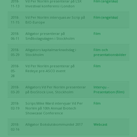
2018-
Vd Per Norlén presenterar på LSX
Film (engelska)
11-13
Investival konferens i London
2018-
Vd Per Norlén intervjuas av Scrip på
Film (engelska)
11-15
BIO-Europe
2018-
Alligator presenterar på
Film
06-11
Småbolagsdagen i Stockholm
2018-
Alligators kapitalmarknadsdag i
Film och
05-29
Stockholm
presentationsbilder
2018-
Vd Per Norlén presenterar på
Film
05-
Redeye pre-ASCO event
28
2018-
Alligators Vd Per Norlén presenterar
Intervju
–
03-20
på BioStock Live, Stockholm
Presentation (film)
2018-
Scrips Mike Ward intervjuar Vd Per
Film
02-19
Norlén på 10th Annual Biotech
Showcase Conference
2018-
Alligator Bokslutskommuniké 2017
Webcast
02-16