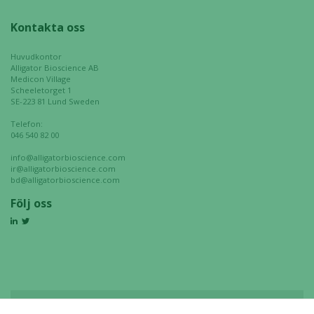
Kontakta oss
Huvudkontor
Alligator Bioscience AB
Medicon Village
Scheeletorget 1
SE-223 81 Lund Sweden
Telefon:
046 540 82 00
info@alligatorbioscience.com
ir@alligatorbioscience.com
bd@alligatorbioscience.com
Följ oss