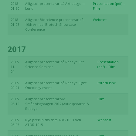
2018-
Alligator presenterar på Aktiedagen i
Presentation (pdf)
–
01-30
Lund
Film
2018-
Alligator Bioscience presenterar på
Webcast
01-08
10th Annual Biotech Showcase
Conference
2017
2017-
Alligator presenterar på Redeye Life
Presentation
11-
Science Seminar
(pdf)
–
Film
24
2017-
Alligator presenterar på Redeye Fight
Extern länk
09-21
Oncology event
2017-
Alligator presenterar vid
Film
06-12
Småbolagsdagen 2017 (Aktiespararna &
Redeye
2017-
Nya prekliniska data ADC-1013 och
Webcast
05-05
ATOR-1015
2017-
Alligator presenterar vid Redeye
Film