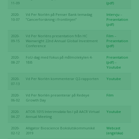
11-09
(pdf)
prestera så
bra som
2020-
Vd Per Norlén på Penser Bank temadag
Intervju
–
möjligt
10-07
”Cancerforskning i frontlinjen”
Presentation
(pdf)
under ditt
besök. Om
2020-
Vd Per Norléns presentation från HC
Film
–
du nekar de
09-15
Wainwright 22nd Annual Global Investment
Presentation
Conference
(pdf)
här kakorna
kommer viss
2020-
FoU-dag med fokus på målmolekylen 4-
Presentation
funktionalitet
08-27
1BB
(pdf)
–
att försvinna
Youtube
från
2020-
Vd Per Norlén kommenterar Q2-rapporten
Youtube
hemsidan.
07-13
2020-
Vd Per Norlén presenterar på Redeye
Film
06-02
Growth Day
Marknadsföring
Genom att dela
2020-
ATOR-1015 Interimsdata fas I på AACR Virtual
Youtube
med dig av dina
04-27
Annual Meeting
intressen och ditt
2020-
Alligator Bioscience Bokslutskommuniké
Webcast
beteende när du
02-12
2019
(engelska)
surfar ökar du