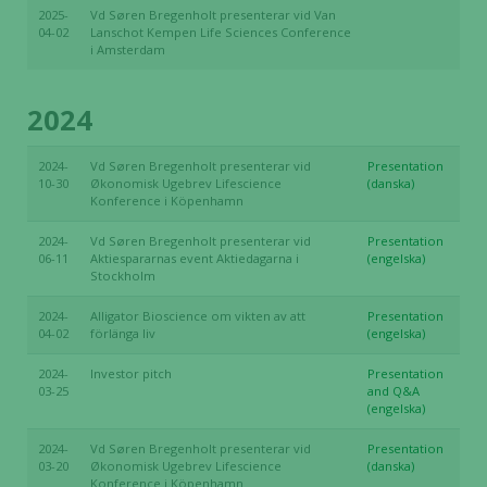
2025-
Vd Søren Bregenholt presenterar vid Van
04-02
Lanschot Kempen Life Sciences Conference
i Amsterdam
2024
2024-
Vd Søren Bregenholt presenterar vid
Presentation
10-30
Økonomisk Ugebrev Lifescience
(danska)
Konference i Köpenhamn
2024-
Vd Søren Bregenholt presenterar vid
Presentation
06-11
Aktiespararnas event Aktiedagarna i
(engelska)
Stockholm
2024-
Alligator Bioscience om vikten av att
Presentation
04-02
förlänga liv
(engelska)
2024-
Investor pitch
Presentation
03-25
and Q&A
(engelska)
2024-
Vd Søren Bregenholt presenterar vid
Presentation
03-20
Økonomisk Ugebrev Lifescience
(danska)
Konference i Köpenhamn