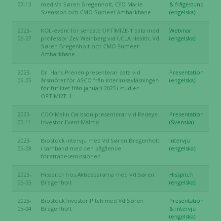
07-13
med Vd Søren Bregenholt, CFO Marie
& frågestund
Svensson och CMO Sumeet Ambarkhane
(engelska)
2023-
KOL-event för senaste OPTIMIZE-1 data med
Webinar
06-27
professor Zev Weinberg vid UCLA Health, Vd
(engelska)
Søren Bregenholt och CMO Sumeet
Ambarkhane.
2023-
Dr. Hans Prenen presenterar data vid
Presentation
06-05
årsmötet för ASCO från interimsavläsningen
(engelska)
för futilitet från januari 2023 i studien
OPTIMIZE-1
2023-
COO Malin Carlsson presenterar vid Redeye
Presentation
05-11
Investor Event Malmö
(Svenska)
2023-
Biostock intervju med Vd Søren Bregenholt
Intervju
05-08
i samband med den pågående
(engelska)
företrädesemissionen
2023-
Hisspitch hos Aktiespararna med Vd Søren
Hisspitch
05-05
Bregenholt
(engelska)
2023-
Biostock Investor Pitch med Vd Søren
Presentation
05-04
Bregenholt
& intervju
(engelska)