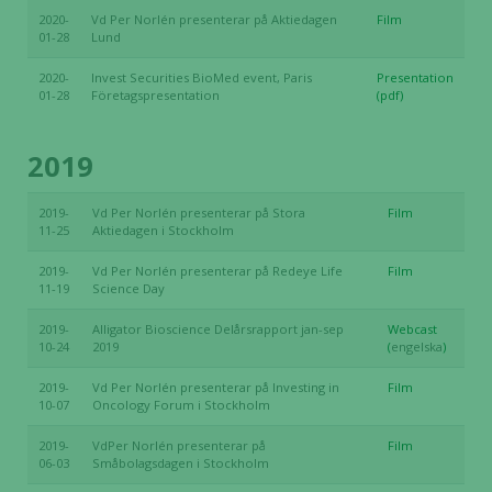
chansen att få se
2020-
Vd Per Norlén presenterar på Aktiedagen
Film
01-28
Lund
personligt
anpassat innehåll
2020-
Invest Securities BioMed event, Paris
Presentation
och erbjudanden.
01-28
Företagspresentation
(pdf)
2019
2019-
Vd Per Norlén presenterar på Stora
Film
11-25
Aktiedagen i Stockholm
2019-
Vd Per Norlén presenterar på Redeye Life
Film
11-19
Science Day
2019-
Alligator Bioscience Delårsrapport jan-sep
Webcast
10-24
2019
(
engelska
)
2019-
Vd Per Norlén presenterar på Investing in
Film
10-07
Oncology Forum i Stockholm
2019-
VdPer Norlén presenterar på
Film
06-03
Småbolagsdagen i Stockholm