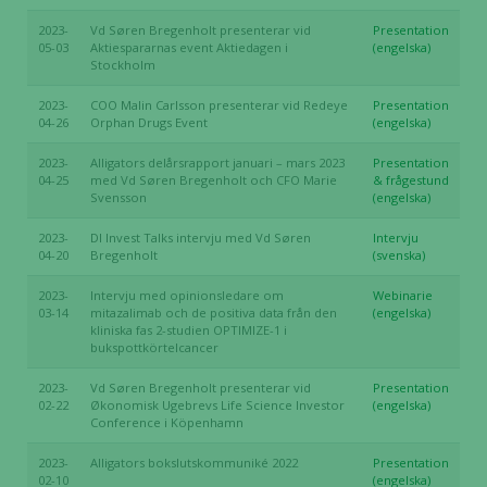
2023-
Vd Søren Bregenholt presenterar vid
Presentation
05-03
Aktiespararnas event Aktiedagen i
(engelska)
Stockholm
2023-
COO Malin Carlsson presenterar vid Redeye
Presentation
04-26
Orphan Drugs Event
(engelska)
2023-
Alligators delårsrapport januari – mars 2023
Presentation
04-25
med Vd Søren Bregenholt och CFO Marie
& frågestund
Svensson
(engelska)
2023-
DI Invest Talks intervju med Vd Søren
Intervju
04-20
Bregenholt
(svenska)
2023-
Intervju med opinionsledare om
Webinarie
03-14
mitazalimab och de positiva data från den
(engelska)
kliniska fas 2-studien OPTIMIZE-1 i
bukspottkörtelcancer
2023-
Vd Søren Bregenholt presenterar vid
Presentation
02-22
Økonomisk Ugebrevs Life Science Investor
(engelska)
Conference i Köpenhamn
2023-
Alligators bokslutskommuniké 2022
Presentation
02-10
(engelska)