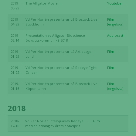
2019-
The Alligator Movie
Youtube
05-29
2019-
Vd Per Norlén presenterar på Biostock Live i
Film
04-29
Stockholm
(engelska)
2019-
Presentation av Alligator Bioscience
Audiocast
02-14
Bokslutskommuniké 2018
2019-
Vd Per Norlén presenterar på Aktiedagen i
Film
01-29
Lund
2019-
Vd Per Norlén presenterar på Redeye Fight
Film
01-22
Cancer
2019-
Vd Per Norlén presenterar på Biostock Live i
Film
01-16
Köpenhamn
(engelska)
2018
2018-
Vd Per Norlén intervjuas av Redeye
Film
12-10
med anledning av årets nobelpris