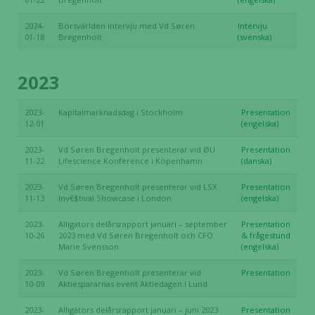
2024-
Börsvärlden intervju med Vd Søren
Intervju
01-18
Bregenholt
(svenska)
2023
2023-
Kapitalmarknadsdag i Stockholm
Presentation
12-01
(engelska)
2023-
Vd Søren Bregenholt presenterar vid ØU
Presentation
11-22
Lifescience Konference i Köpenhamn
(danska)
2023-
Vd Søren Bregenholt presenterar vid LSX
Presentation
11-13
Inv€$tival Showcase i London
(engelska)
2023-
Alligators delårsrapport januari – september
Presentation
10-26
2023 med Vd Søren Bregenholt och CFO
& frågestund
Marie Svensson
(engelska)
2023-
Vd Søren Bregenholt presenterar vid
Presentation
10-09
Aktiespararnas event Aktiedagen i Lund
2023-
Alligators delårsrapport januari – juni 2023
Presentation