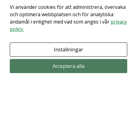
Vi använder cookies för att administrera, övervaka
Det verkar som om dina inställningar hindrar dig från att se detta
innehållet. Med största sannolikhet är det för att du har Upplevelse
och optimera webbplatsen och för analytiska
avstängt.
ändamål i enlighet med vad som anges i vår
privacy
policy.
Granska dina inställningar
Inställningar
Acceptera alla
Prenumerera via email
Prenumerera för att får våra pressmeddelande och rapporter via email
from Alligator Bioscience.
Prenumerera