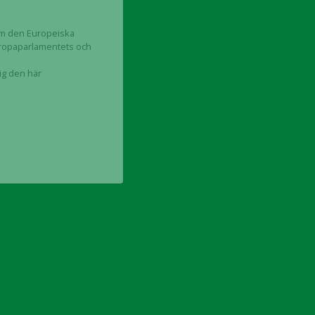
nom den Europeiska
uropaparlamentets och
dig den här