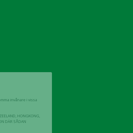
ningsoptioner serie TO 9
omma invånare i vissa
YA ZEELAND, HONGKONG,
ION DÄR SÅDAN