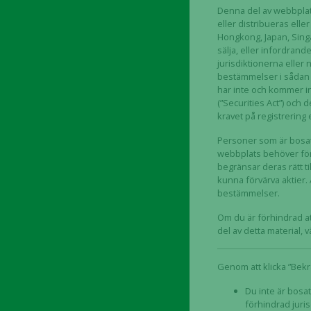
Denna del av webbplatse
eller distribueras elle
Läs mer!
Hongkong, Japan, Singa
sälja, eller infordran
jurisdiktionerna eller
21 mars 2024 – Biostock
bestämmelser i sådan j
22 mars 2024 – Affärsvä
har inte och kommer int
genom emission
(”Securities Act”) och 
kravet på registrering e
27 mars 2024 – Biostock
2 april 2024 – Biostock –
Personer som är bosat
webbplats behöver förs
begränsar deras rätt ti
kunna förvärva aktier. 
bestämmelser.
Presentation 
Om du är förhindrad at
del av detta material,
Genom att klicka ”Bekrä
Du inte är bosat
förhindrad juris