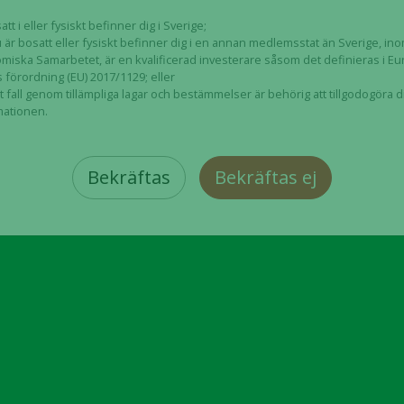
att i eller fysiskt befinner dig i Sverige;
 är bosatt eller fysiskt befinner dig i en annan medlemsstat än Sverige, i
miska Samarbetet, är en kvalificerad investerare såsom det definieras i E
 förordning (EU) 2017/1129; eller
t fall genom tillämpliga lagar och bestämmelser är behörig att tillgodogöra 
mationen.
Bekräftas
Bekräftas ej
Nödvändiga
Dessa kakor
går inte att
välja bort. De
behövs för
att hemsidan
över huvud
taget ska
fungera.