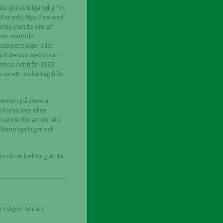
 göras tillgänglig för,
n, Kanada, Nya Zeeland,
 erbjudande om att
 ovan nämnda
epapperslagar eller
semissionen
ll på denna webbplats
er med bukspottkörtelcancer
ities Act från 1933
as av ett undantag från
umenten på denna
 förbjuder eller
ännande för att de ska
illämpliga lagar och
v emissionen
 du är behörig att ta
ler någon annan