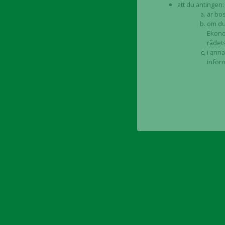
att du antingen:
är bos
om du
Ekono
rådets
i anna
infor