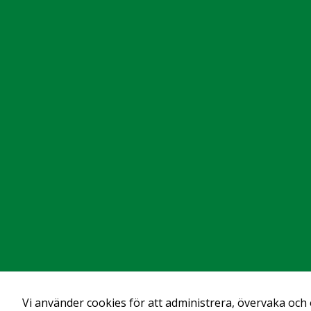
Startsida
Investerare
Företrädesemission Q1 2024
Om Alligator
Länkar
Alligator, ett biotechbolag i
Om Alligator
klinisk fas, utvecklar
antikroppsbaserade
FoU
läkemedel för behandling av
cancer. Bolaget är
Bolagsstyrning
specialiserat på utveckling av
tumörriktade
Investerare
immunterapier, i synnerhet
agonistiska mono- och
Nyheter
bispecifika antikroppar.
Business Development
Alligator Bioscience har sitt
huvudkontor i Lund och är
Privacy Policy
noterat på Nasdaq
Stockholm (kortnamn:
ATORX).
Vi använder cookies för att administrera, övervaka och