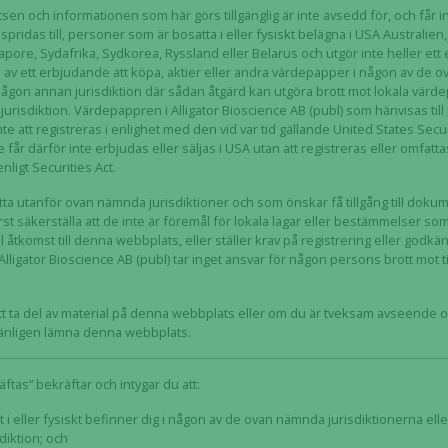
n och informationen som här görs tillgänglig är inte avsedd för, och får inte
r spridas till, personer som är bosatta i eller fysiskt belägna i USA Australie
pore, Sydafrika, Sydkorea, Ryssland eller Belarus och utgör inte heller ett
de av ett erbjudande att köpa, aktier eller andra värdepapper i någon av de
 någon annan jurisdiktion där sådan åtgärd kan utgöra brott mot lokala värd
 –
Alligators vd om den aktuella utvecklingen och företräde
urisdiktion. Värdepappren i Alligator Bioscience AB (publ) som hänvisas ti
rlden –
Alligator Bioscience ska förändra vården för patient
e att registreras i enlighet med den vid var tid gällande United States Secur
de får därför inte erbjudas eller säljas i USA utan att registreras eller omfatt
nligt Securities Act.
 –
Alligator ska maximera satsningen på immunonkologi
Alligator Bioscience om vikten av att förlänga liv
ta utanför ovan nämnda jurisdiktioner och som önskar få tillgång till dok
t säkerställa att de inte är föremål för lokala lagar eller bestämmelser som
ll åtkomst till denna webbplats, eller ställer krav på registrering eller godk
Alligator Bioscience AB (publ) tar inget ansvar för någon persons brott mot t
hos Biostock med anledning a
t ta del av material på denna webbplats eller om du är tveksam avseende om
 vänligen lämna denna webbplats.
ftas” bekräftar och intygar du att:
t i eller fysiskt befinner dig i någon av de ovan nämnda jurisdiktionerna el
diktion; och