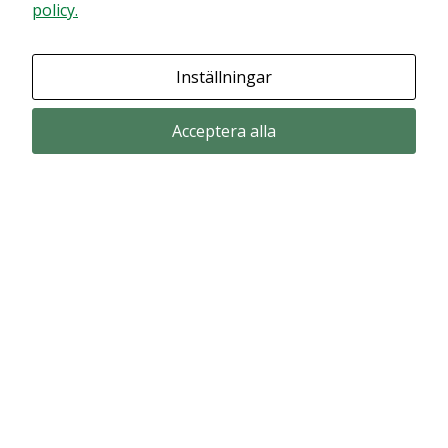
policy.
Inställningar
Acceptera alla
Prenumerera via email
Prenumerera för att får våra pressmeddelande och rapporter via email
from Alligator Bioscience.
Prenumerera
© Copyright 2024 – Alligator Bioscience AB
Privacy Policy
|
Use of Cookies
|
Change your cookie settings here
.
Disclaimer
Market data could be delayed. Delivered by Modular Finance.