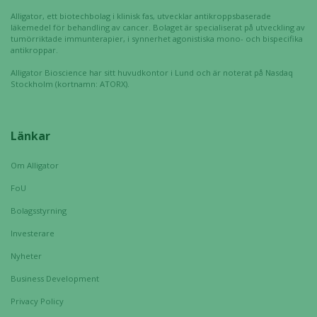
anpassat innehåll
Alligator, ett biotechbolag i klinisk fas, utvecklar antikroppsbaserade
läkemedel för behandling av cancer. Bolaget är specialiserat på utveckling av
och erbjudanden.
tumörriktade immunterapier, i synnerhet agonistiska mono- och bispecifika
antikroppar.
Alligator Bioscience har sitt huvudkontor i Lund och är noterat på Nasdaq
Stockholm (kortnamn: ATORX).
Länkar
Om Alligator
FoU
Bolagsstyrning
Investerare
Nyheter
Business Development
Privacy Policy