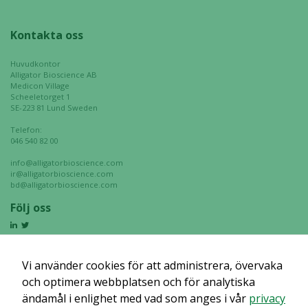
Kontakta oss
Huvudkontor
Alligator Bioscience AB
Medicon Village
Scheeletorget 1
SE-223 81 Lund Sweden
Telefon:
046 540 82 00
info@alligatorbioscience.com
ir@alligatorbioscience.com
bd@alligatorbioscience.com
Följ oss
Vi använder cookies för att administrera, övervaka
och optimera webbplatsen och för analytiska
ändamål i enlighet med vad som anges i vår
privacy