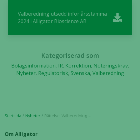
möjligt
Valberedning utsedd inför årsstämma
under ditt
besök. Om
2024 i Alligator Bioscience AB
du nekar de
här kakorna
kommer viss
funktionalitet
Kategoriserad som
att försvinna
från
Bolagsinformation
,
IR
,
Korrektion
,
Noteringskrav
,
hemsidan.
Nyheter
,
Regulatorisk
,
Svenska
,
Valberedning
Marknadsföring
Genom att dela
med dig av dina
intressen och ditt
Startsida
Nyheter
Rättelse: Valberedning utsedd inför årsstämma 2024 i Alligator Bioscience AB
beteende när du
surfar ökar du
chansen att få se
Om Alligator
personligt