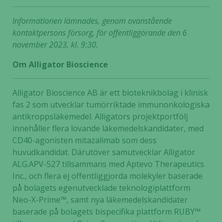
Informationen lämnades, genom ovanstående
kontaktpersons försorg, för offentliggörande den 6
november 2023, kl. 9:30.
Om Alligator Bioscience
Alligator Bioscience AB är ett bioteknikbolag i klinisk
fas 2 som utvecklar tumörriktade immunonkologiska
antikroppsläkemedel. Alligators projektportfölj
innehåller flera lovande läkemedelskandidater, med
Nödvändiga
CD40-agonisten mitazalimab som dess
Dessa kakor
huvudkandidat. Därutöver samutvecklar Alligator
går inte att
ALG.APV-527 tillsammans med Aptevo Therapeutics
välja bort. De
Inc., och flera ej offentliggjorda molekyler baserade
behövs för
på bolagets egenutvecklade teknologiplattform
att hemsidan
Neo-X-Prime™, samt nya läkemedelskandidater
över huvud
taget ska
baserade på bolagets bispecifika plattform RUBY™
fungera.