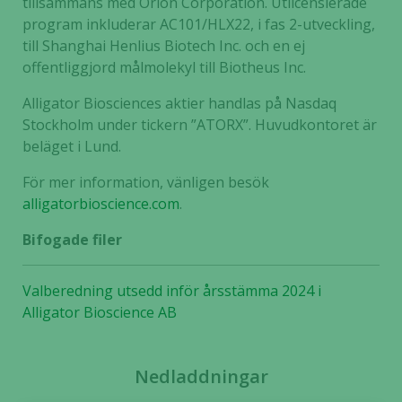
tillsammans med Orion Corporation. Utlicensierade
program inkluderar AC101/HLX22, i fas 2-utveckling,
till Shanghai Henlius Biotech Inc. och en ej
Statistik
offentliggjord målmolekyl till Biotheus Inc.
För att vi ska
kunna
Alligator Biosciences aktier handlas på Nasdaq
förbättra
Stockholm under tickern ”ATORX”. Huvudkontoret är
hemsidans
beläget i Lund.
funktionalitet
och
För mer information, vänligen besök
uppbyggnad,
alligatorbioscience.com
.
baserat på
Bifogade filer
hur hemsidan
används.
Valberedning utsedd inför årsstämma 2024 i
Alligator Bioscience AB
Upplevelse
För att vår
hemsida ska
Nedladdningar
prestera så
bra som