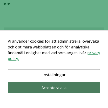
Vi använder cookies för att administrera, övervaka
Det verkar som om dina inställningar hindrar dig från att se detta
innehållet. Med största sannolikhet är det för att du har Upplevelse
och optimera webbplatsen och för analytiska
avstängt.
ändamål i enlighet med vad som anges i vår
privacy
policy.
Granska dina inställningar
Inställningar
Acceptera alla