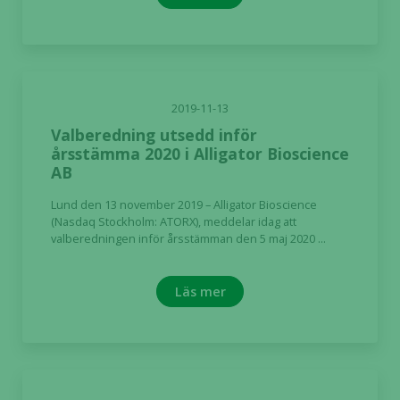
kunna
förbättra
hemsidans
funktionalitet
och
uppbyggnad,
2019-11-13
baserat på
Valberedning utsedd inför
hur hemsidan
årsstämma 2020 i Alligator Bioscience
används.
AB
Lund den 13 november 2019 – Alligator Bioscience
(Nasdaq Stockholm: ATORX), meddelar idag att
Upplevelse
valberedningen inför årsstämman den 5 maj 2020 ...
För att vår
hemsida ska
prestera så
Läs mer
bra som
möjligt
under ditt
besök. Om
du nekar de