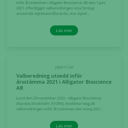
Inför årsstämman i Alligator Bioscience AB den 1 juni
2021 offentliggör valberedningen sina förslag
avseende styrelseordförande, vice styrel ...
Läs mer
Nödvändiga
Dessa kakor
går inte att
välja bort. De
2020-11-20
behövs för
Valberedning utsedd inför
att hemsidan
årsstämma 2021 i Alligator Bioscience
över huvud
AB
taget ska
fungera.
Lund den 20 november 2020 – Alligator Bioscience
(Nasdaq Stockholm: ATORX), meddelar idag att
valberedningen inför årsstämman den 4 maj 2021 ...
Statistik
För att vi ska
Läs mer