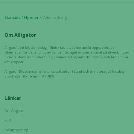
Startsida
Nyheter
Valberedning
Om Alligator
Alligator, ett biotechbolag i klinisk fas, utvecklar antikroppsbaserade
läkemedel för behandling av cancer. Bolaget är specialiserat på utveckling av
tumörriktade immunterapier, i synnerhet agonistiska mono- och bispecifika
antikroppar.
Alligator Bioscience har sitt huvudkontor i Lund och är noterat på Nasdaq
Stockholm (kortnamn: ATORX).
Länkar
Om Alligator
FoU
Bolagsstyrning