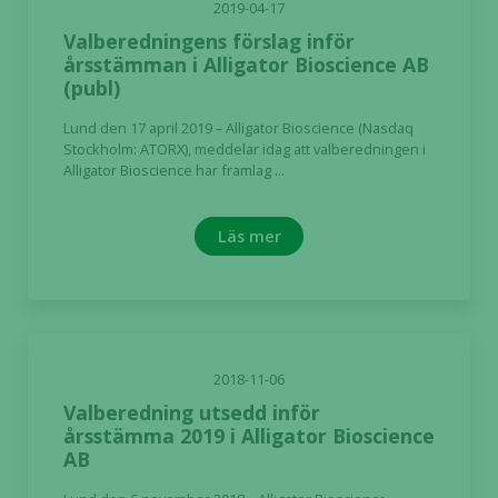
här kakorna
2019-04-17
kommer viss
Valberedningens förslag inför
funktionalitet
årsstämman i Alligator Bioscience AB
att försvinna
(publ)
från
hemsidan.
Lund den 17 april 2019 – Alligator Bioscience (Nasdaq
Stockholm: ATORX), meddelar idag att valberedningen i
Alligator Bioscience har framlag ...
Marknadsföring
Genom att dela
Läs mer
med dig av dina
intressen och ditt
beteende när du
surfar ökar du
chansen att få se
personligt
2018-11-06
anpassat innehåll
Valberedning utsedd inför
och erbjudanden.
årsstämma 2019 i Alligator Bioscience
AB