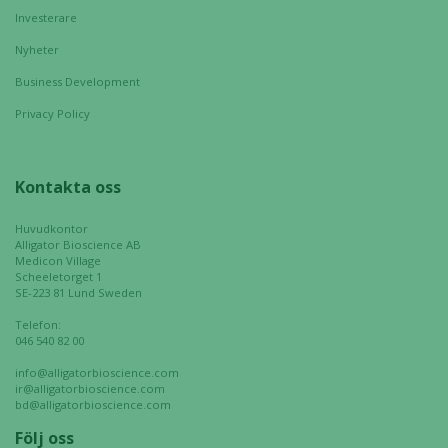
Investerare
Nyheter
Business Development
Privacy Policy
Kontakta oss
Huvudkontor
Alligator Bioscience AB
Medicon Village
Scheeletorget 1
SE-223 81 Lund Sweden
Telefon:
046 540 82 00
info@alligatorbioscience.com
ir@alligatorbioscience.com
bd@alligatorbioscience.com
Följ oss