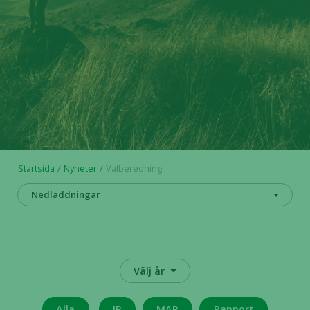
Startsida
Nyheter
Valberedning
Nedladdningar
Välj år
Alla
IR
MAR
Rapport