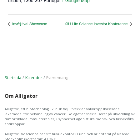
Lisbon
,
1300-307
Portugal
+ Google Map
Inv€$tival Showcase
ØU Life Science Investor Konference
Startsida
Kalender
Evenemang
Om Alligator
Alligator, ett biotechbolag i klinisk fas, utvecklar antikroppsbaserade
läkemedel för behandling av cancer. Bolaget är specialiserat på utveckling av
tumörriktade immunterapier, i synnerhet agonistiska mono- och bispecifika
antikroppar.
Alligator Bioscience har sitt huvudkontor i Lund och är noterat på Nasdaq
Stockholm (kortnamn: ATORX).