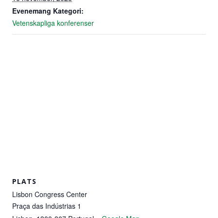
Marknadsföring
Evenemang Kategori:
Genom att dela
Vetenskapliga konferenser
med dig av dina
intressen och ditt
beteende när du
surfar ökar du
chansen att få se
personligt
anpassat innehåll
och erbjudanden.
PLATS
Lisbon Congress Center
Praça das Indústrias 1