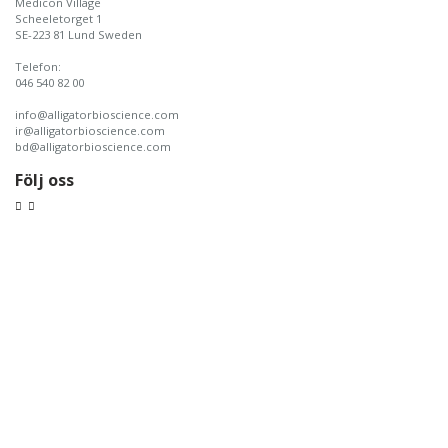
Medicon Village
Scheeletorget 1
SE-223 81 Lund Sweden
Telefon:
046 540 82 00
info@alligatorbioscience.com
ir@alligatorbioscience.com
bd@alligatorbioscience.com
Följ oss