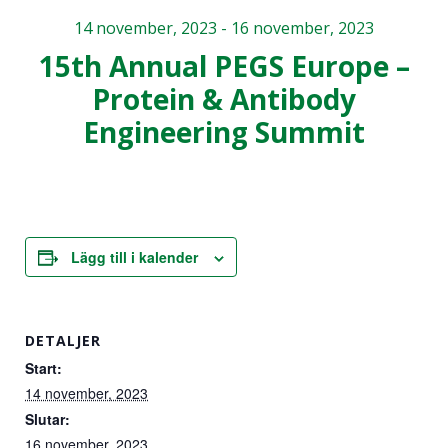
används.
14 november, 2023
-
16 november, 2023
15th Annual PEGS Europe –
Upplevelse
Protein & Antibody
För att vår
Engineering Summit
hemsida ska
prestera så
bra som
möjligt
under ditt
besök. Om
Lägg till i kalender
du nekar de
här kakorna
kommer viss
funktionalitet
DETALJER
att försvinna
Start:
från
hemsidan.
14 november, 2023
Slutar:
16 november, 2023