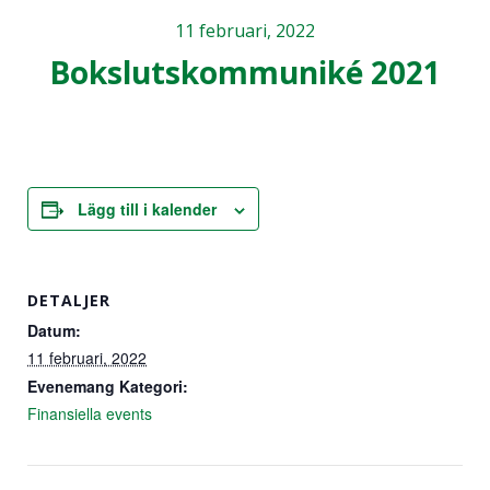
används.
11 februari, 2022
Bokslutskommuniké 2021
Upplevelse
För att vår
hemsida ska
prestera så
bra som
Lägg till i kalender
möjligt
under ditt
besök. Om
du nekar de
DETALJER
här kakorna
Datum:
kommer viss
funktionalitet
11 februari, 2022
att försvinna
Evenemang Kategori:
från
Finansiella events
hemsidan.