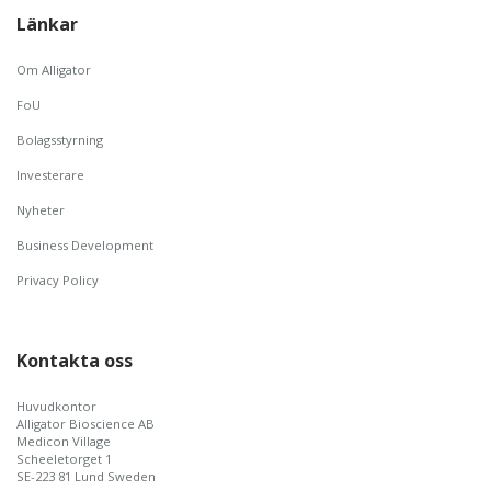
Länkar
Om Alligator
FoU
Bolagsstyrning
Investerare
Nyheter
Business Development
Privacy Policy
Kontakta oss
Huvudkontor
Alligator Bioscience AB
Medicon Village
Scheeletorget 1
SE-223 81 Lund Sweden