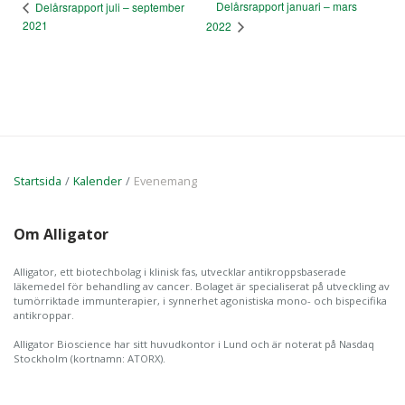
Delårsrapport januari – mars
Delårsrapport juli – september
Marknadsföring
2021
2022
Genom att dela
med dig av dina
intressen och ditt
beteende när du
surfar ökar du
chansen att få se
personligt
anpassat innehåll
Startsida
Kalender
Evenemang
och erbjudanden.
Om Alligator
Alligator, ett biotechbolag i klinisk fas, utvecklar antikroppsbaserade
läkemedel för behandling av cancer. Bolaget är specialiserat på utveckling av
tumörriktade immunterapier, i synnerhet agonistiska mono- och bispecifika
antikroppar.
Alligator Bioscience har sitt huvudkontor i Lund och är noterat på Nasdaq
Stockholm (kortnamn: ATORX).