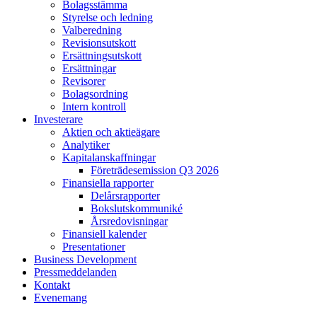
Bolagsstämma
Styrelse och ledning
Valberedning
Revisionsutskott
Ersättningsutskott
Ersättningar
Revisorer
Bolagsordning
Intern kontroll
Investerare
Aktien och aktieägare
Analytiker
Kapitalanskaffningar
Företrädesemission Q3 2026
Finansiella rapporter
Delårsrapporter
Bokslutskommuniké
Årsredovisningar
Finansiell kalender
Presentationer
Business Development
Pressmeddelanden
Kontakt
Evenemang