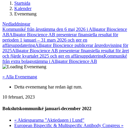
Startsida
Kalender
Evenemang
Nedladdningar
Kommuniké från årsstämma den 6 maj 2026 i Alligator Bioscience
AB
Alligator Bioscience AB presenterar finansiella resultat för
perioden 1 januari – 31 mars 2026 och ger en
affärsuppdatering
Alligator Bioscience publicerar årsredovisning för
2025
Alligator Bioscience AB presenterar finansiella resultat för året
och fjärde kvartalet 2025 och ger en affärsuppdatering
Kommuniké
från extra bolagsstämma i Alligator Bioscience AB
« Alla Evenemang
Detta evenemang har redan ägt rum.
10 februari, 2023
Bokslutskommuniké januari-december 2022
«
Aktiespararna ”Aktiedagen i Lund”
European Bispecific & Multispecific Antibody Congress
»