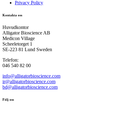
Privacy Policy
Kontakta oss
Huvudkontor
Alligator Bioscience AB
Medicon Village
Scheeletorget 1
SE-223 81 Lund Sweden
Telefon:
046 540 82 00
info@alligatorbioscience.com
ir@alligatorbioscience.com
bd@alligatorbioscience.com
Följ oss