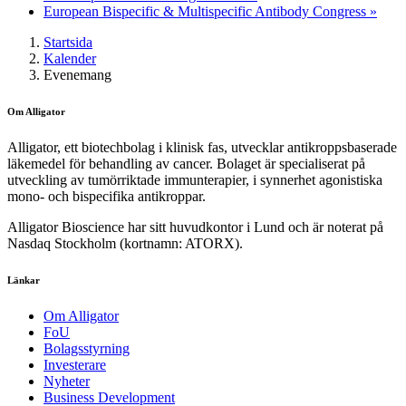
European Bispecific & Multispecific Antibody Congress
»
Startsida
Kalender
Evenemang
Om Alligator
Alligator, ett biotechbolag i klinisk fas, utvecklar antikroppsbaserade
läkemedel för behandling av cancer. Bolaget är specialiserat på
utveckling av tumörriktade immunterapier, i synnerhet agonistiska
mono- och bispecifika antikroppar.
Alligator Bioscience har sitt huvudkontor i Lund och är noterat på
Nasdaq Stockholm (kortnamn: ATORX).
Länkar
Om Alligator
FoU
Bolagsstyrning
Investerare
Nyheter
Business Development