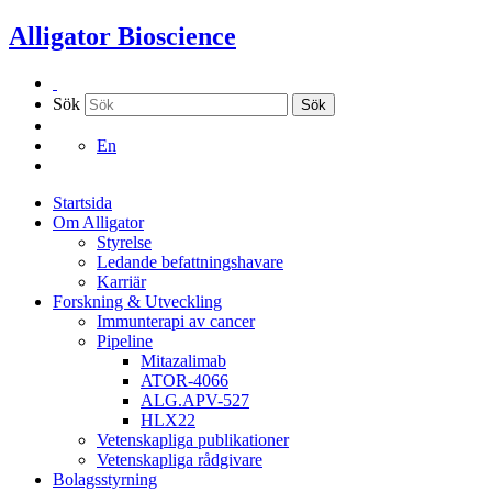
Hoppa
Alligator Bioscience
till
innehållet
Sök
Sök
En
Startsida
Om Alligator
Styrelse
Ledande befattningshavare
Karriär
Forskning & Utveckling
Immunterapi av cancer
Pipeline
Mitazalimab
ATOR-4066
ALG.APV-527
HLX22
Vetenskapliga publikationer
Vetenskapliga rådgivare
Bolagsstyrning