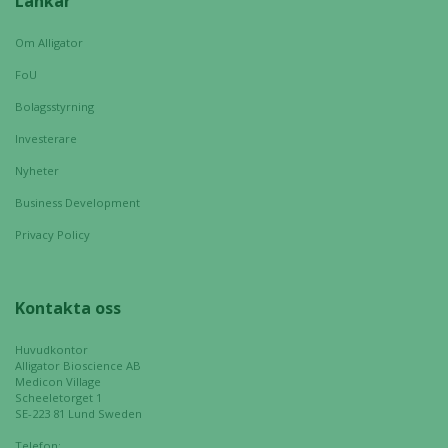
Länkar
välja bort. De
behövs för
Om Alligator
att hemsidan
FoU
över huvud
taget ska
Bolagsstyrning
fungera.
Investerare
Nyheter
Statistik
Business Development
För att vi ska
Privacy Policy
kunna
förbättra
hemsidans
Kontakta oss
funktionalitet
och
uppbyggnad,
Huvudkontor
Alligator Bioscience AB
baserat på
Medicon Village
hur hemsidan
Scheeletorget 1
SE-223 81 Lund Sweden
används.
Telefon: