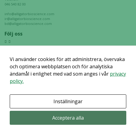
046 540 82 00
Upplevelse
info@alligatorbioscience.com
För att vår
ir@alligatorbioscience.com
bd@alligatorbioscience.com
hemsida ska
prestera så
Följ oss
bra som
möjligt
under ditt
Vi använder cookies för att administrera, övervaka
besök. Om
du nekar de
och optimera webbplatsen och för analytiska
här kakorna
ändamål i enlighet med vad som anges i vår
privacy
kommer viss
policy.
funktionalitet
att försvinna
från
Inställningar
hemsidan.
Acceptera alla
Marknadsföring
Genom att dela