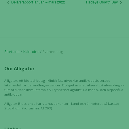
Delårsrapport januari – mars 2022
Redeye Growth Day
Startsida
Kalender
Evenemang
Om Alligator
Alligator, ett biotechbolag i klinisk fas, utvecklar antikroppsbaserade
läkemedel för behandling av cancer. Bolaget är specialiserat på utveckling av
tumörriktade immunterapier, i synnerhet agonistiska mono- och bispecifika
antikroppar.
Alligator Bioscience har sitt huvudkontor i Lund och är noterat på Nasdaq
Stockholm (kortnamn: ATORX).
Nödvändiga
Dessa kakor
går inte att