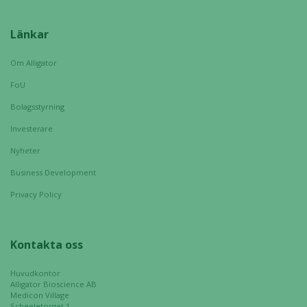
Länkar
Om Alligator
FoU
Bolagsstyrning
Investerare
Nyheter
Business Development
Privacy Policy
Kontakta oss
Huvudkontor
Alligator Bioscience AB
Medicon Village
Scheeletorget 1