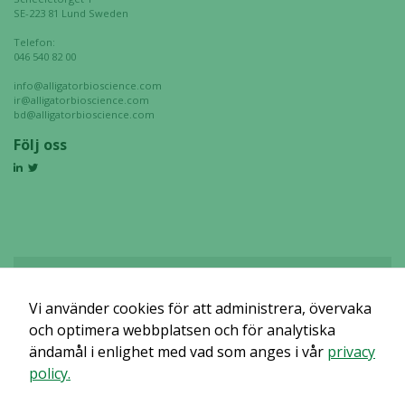
SE-223 81 Lund Sweden
Telefon:
046 540 82 00
info@alligatorbioscience.com
ir@alligatorbioscience.com
bd@alligatorbioscience.com
Följ oss
Vi använder cookies för att administrera, övervaka
Det verkar som om dina inställningar hindrar dig från att se detta
innehållet. Med största sannolikhet är det för att du har Upplevelse
och optimera webbplatsen och för analytiska
avstängt.
ändamål i enlighet med vad som anges i vår
privacy
policy.
Granska dina inställningar