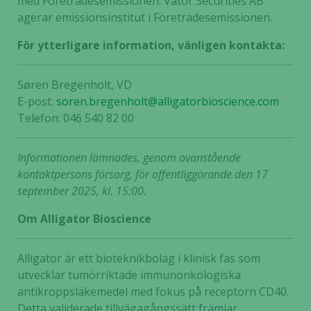
med Företrädesemissionen. Vator Securities AB
agerar emissionsinstitut i Företrädesemissionen.
För ytterligare information, vänligen kontakta:
Søren Bregenholt, VD
E-post:
soren.bregenholt@alligatorbioscience.com
Telefon: 046 540 82 00
Informationen lämnades, genom ovanstående
kontaktpersons försorg, för offentliggörande den 17
september 2025, kl. 15:00.
Om Alligator Bioscience
Alligator är ett bioteknikbolag i klinisk fas som
utvecklar tumörriktade immunonkologiska
antikroppsläkemedel med fokus på receptorn CD40.
Detta validerade tillvägagångssätt främjar