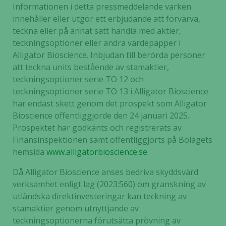
Informationen i detta pressmeddelande varken
innehåller eller utgör ett erbjudande att förvärva,
Statistik
teckna eller på annat sätt handla med aktier,
För att vi ska
teckningsoptioner eller andra värdepapper i
kunna
Alligator Bioscience. Inbjudan till berörda personer
förbättra
att teckna units bestående av stamaktier,
hemsidans
teckningsoptioner serie TO 12 och
funktionalitet
och
teckningsoptioner serie TO 13 i Alligator Bioscience
uppbyggnad,
har endast skett genom det prospekt som Alligator
baserat på
Bioscience offentliggjorde den 24 januari 2025.
hur hemsidan
Prospektet har godkänts och registrerats av
används.
Finansinspektionen samt offentliggjorts på Bolagets
hemsida
www.alligatorbioscience.se
.
Upplevelse
Då Alligator Bioscience anses bedriva skyddsvärd
För att vår
verksamhet enligt lag (2023:560) om granskning av
hemsida ska
utländska direktinvesteringar kan teckning av
prestera så
stamaktier genom utnyttjande av
bra som
teckningsoptionerna förutsätta prövning av
möjligt