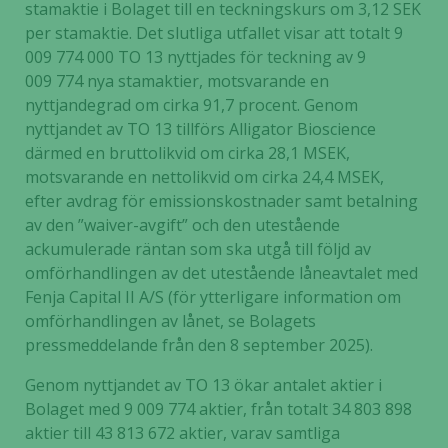
stamaktie i Bolaget till en teckningskurs om 3,12 SEK
per stamaktie. Det slutliga utfallet visar att totalt 9
009 774 000 TO 13 nyttjades för teckning av 9
009 774 nya stamaktier, motsvarande en
nyttjandegrad om cirka 91,7 procent. Genom
nyttjandet av TO 13 tillförs Alligator Bioscience
därmed en bruttolikvid om cirka 28,1 MSEK,
motsvarande en nettolikvid om cirka 24,4 MSEK,
efter avdrag för emissionskostnader samt betalning
av den ”waiver-avgift” och den utestående
ackumulerade räntan som ska utgå till följd av
omförhandlingen av det utestående låneavtalet med
Fenja Capital II A/S (för ytterligare information om
omförhandlingen av lånet, se Bolagets
pressmeddelande från den 8 september 2025).
Genom nyttjandet av TO 13 ökar antalet aktier i
Bolaget med 9 009 774 aktier, från totalt 34 803 898
aktier till 43 813 672 aktier, varav samtliga