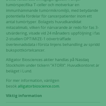
tumörspecifika T-celler och motverkar en
immunhämmande tumörmikromiljö, med betydande
potentiella fördelar för cancerpatienter inom ett
antal tumörtyper. Bolagets huvudkandidat
mitazalimab, vilken för närvarande är redo för fas 3-
utvärdering, visade vid 24 månaders uppföljning i fas
2-studien OPTIMIZE-1 oöverträffade
överlevnadsdata i första linjens behandling av spridd
bukspottkörtelcancer.
Nödvändiga
Alligator Biosciences aktier handlas på Nasdaq
Dessa kakor
Stockholm under tickern ”ATORX”. Huvudkontoret är
går inte att
beläget i Lund.
välja bort. De
behövs för
För mer information, vänligen
att hemsidan
besök
alligatorbioscience.com
.
över huvud
taget ska
Viktig information
fungera.