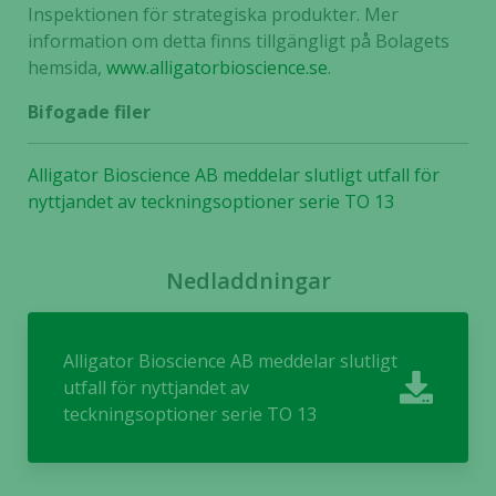
Inspektionen för strategiska produkter. Mer
under ditt
information om detta finns tillgängligt på Bolagets
besök. Om
hemsida,
www.alligatorbioscience.se
.
du nekar de
här kakorna
Bifogade filer
kommer viss
funktionalitet
att försvinna
Alligator Bioscience AB meddelar slutligt utfall för
från
nyttjandet av teckningsoptioner serie TO 13
hemsidan.
Nedladdningar
Marknadsföring
Genom att dela
med dig av dina
Alligator Bioscience AB meddelar slutligt
intressen och ditt
utfall för nyttjandet av
beteende när du
teckningsoptioner serie TO 13
surfar ökar du
chansen att få se
personligt
anpassat innehåll