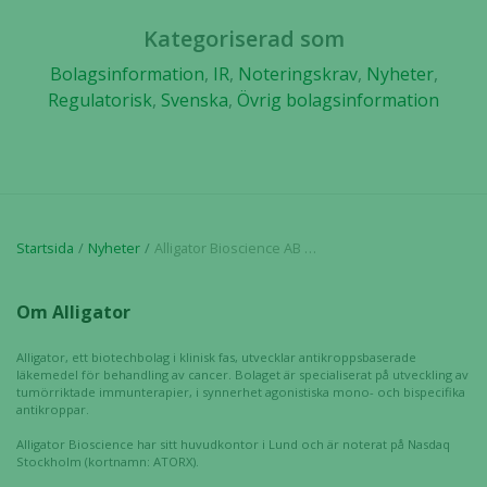
och erbjudanden.
Kategoriserad som
Bolagsinformation
,
IR
,
Noteringskrav
,
Nyheter
,
Regulatorisk
,
Svenska
,
Övrig bolagsinformation
Startsida
Nyheter
Alligator Bioscience AB meddelar slutligt utfall för nyttjandet av teckningsoptioner serie TO 13
Om Alligator
Alligator, ett biotechbolag i klinisk fas, utvecklar antikroppsbaserade
läkemedel för behandling av cancer. Bolaget är specialiserat på utveckling av
tumörriktade immunterapier, i synnerhet agonistiska mono- och bispecifika
antikroppar.
Alligator Bioscience har sitt huvudkontor i Lund och är noterat på Nasdaq
Stockholm (kortnamn: ATORX).