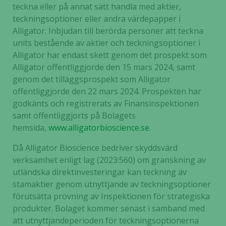
teckna eller på annat sätt handla med aktier,
Statistik
teckningsoptioner eller andra värdepapper i
För att vi ska
Alligator. Inbjudan till berörda personer att teckna
kunna
units bestående av aktier och teckningsoptioner i
förbättra
Alligator har endast skett genom det prospekt som
hemsidans
Alligator offentliggjorde den 15 mars 2024, samt
funktionalitet
genom det tilläggsprospekt som Alligator
och
offentliggjorde den 22 mars 2024. Prospekten har
uppbyggnad,
godkänts och registrerats av Finansinspektionen
baserat på
samt offentliggjorts på Bolagets
hur hemsidan
hemsida,
www.alligatorbioscience.se
.
används.
Då Alligator Bioscience bedriver skyddsvärd
verksamhet enligt lag (2023:560) om granskning av
Upplevelse
utländska direktinvesteringar kan teckning av
För att vår
stamaktier genom utnyttjande av teckningsoptioner
hemsida ska
förutsätta prövning av Inspektionen för strategiska
prestera så
produkter. Bolaget kommer senast i samband med
bra som
möjligt
att utnyttjandeperioden för teckningsoptionerna