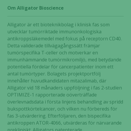
Om Alligator Bioscience
Alligator är ett bioteknikbolag i klinisk fas som
utvecklar tumörriktade immunonkologiska
antikroppsläkemedel med fokus på receptorn CD40.
Detta validerade tillvägagångssätt främjar
tumörspecifika T-celler och motverkar en
immunhämmande tumörmikromiljö, med betydande
potentiella fördelar för cancerpatienter inom ett
antal tumörtyper. Bolagets projektportfölj
innehåller huvudkandidaten mitazalimab, där
Alligator vid 18 månaders uppföljning i fas 2-studien
OPTIMIZE-1 rapporterade oöverträffade
överlevnadsdata i första linjens behandling av spridd
bukspottkörtelcancer, och vilken nu förbereds för
fas 3-utvärdering. Efterföljaren, den bispecifika
antikroppen ATOR-4066, utvärderas för närvarande
prekliniskt. Alligators patenterade