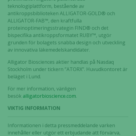
teknologiplattform, bestående av
antikroppsbiblioteken ALLIGATOR-GOLD® och
ALLIGATOR-FAB™, den kraftfulla
proteinoptimeringsstrategin FIND® och det
bispecifika antikroppsformatet RUBY™, utgör
grunden för bolagets snabba design och utveckling
av innovativa läkemedelskandidater.
Alligator Biosciences aktier handlas på Nasdaq
Stockholm under tickern ”ATORX”. Huvudkontoret är
Nödvändiga
beläget i Lund.
Dessa kakor
går inte att
För mer information, vänligen
välja bort. De
besök
alligatorbioscience.com
.
behövs för
att hemsidan
VIKTIG INFORMATION
över huvud
taget ska
fungera.
Informationen i detta pressmeddelande varken
innehåller eller utgör ett erbjudande att förvärva,