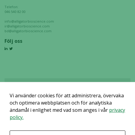
Telefon:
046 540 82 00
info@alligatorbioscience.com
ir@alligatorbioscience.com
bd@alligatorbioscience.com
Följ oss
Vi använder cookies för att administrera, övervaka
Det verkar som om dina inställningar hindrar dig från att se detta
innehållet. Med största sannolikhet är det för att du har Upplevelse
och optimera webbplatsen och för analytiska
avstängt.
ändamål i enlighet med vad som anges i vår
privacy
policy.
Granska dina inställningar