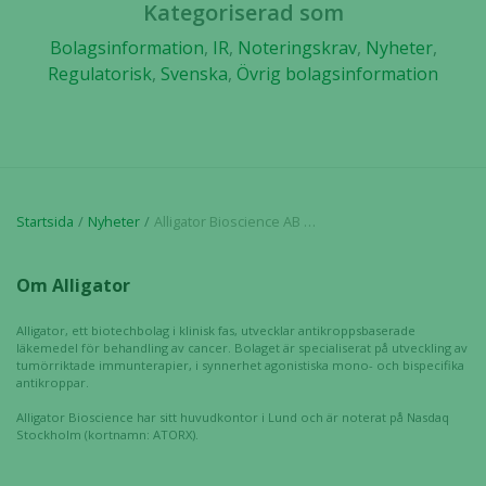
och erbjudanden.
Kategoriserad som
Bolagsinformation
,
IR
,
Noteringskrav
,
Nyheter
,
Regulatorisk
,
Svenska
,
Övrig bolagsinformation
Startsida
Nyheter
Alligator Bioscience AB meddelar utfall för nyttjandet av teckningsoptioner serie TO 9
Om Alligator
Alligator, ett biotechbolag i klinisk fas, utvecklar antikroppsbaserade
läkemedel för behandling av cancer. Bolaget är specialiserat på utveckling av
tumörriktade immunterapier, i synnerhet agonistiska mono- och bispecifika
antikroppar.
Alligator Bioscience har sitt huvudkontor i Lund och är noterat på Nasdaq
Stockholm (kortnamn: ATORX).