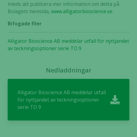
under ditt
inleds att publicera mer information om detta på
besök. Om
Bolagets hemsida,
www.alligatorbioscience.se
.
du nekar de
här kakorna
Bifogade filer
kommer viss
funktionalitet
Alligator Bioscience AB meddelar utfall för nyttjandet
att försvinna
av teckningsoptioner serie TO 9
från
hemsidan.
Nedladdningar
Marknadsföring
Genom att dela
med dig av dina
Alligator Bioscience AB meddelar utfall
intressen och ditt
för nyttjandet av teckningsoptioner
beteende när du
serie TO 9
surfar ökar du
chansen att få se
personligt
anpassat innehåll