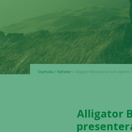
Startsida
Nyheter
Alligator Bioscience och Aptevo Therapeutics presenterar vid ESMO Congress 2024: positiva interimsdata från fas 1-studien vilken utvärderar ALG.
Alligator
presentera