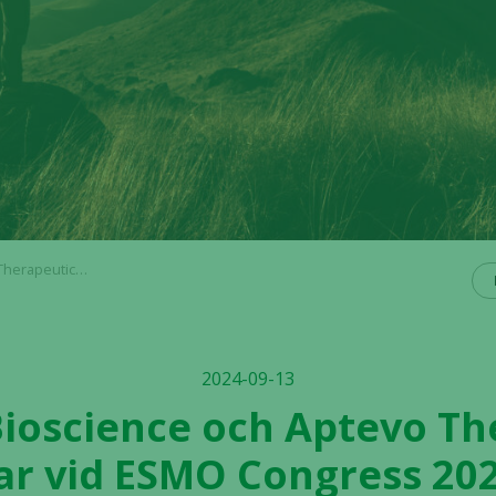
APV-527 som monoterapi i flertalet solida tumörtyper
2024-09-13
 Bioscience och Aptevo Th
r vid ESMO Congress 202