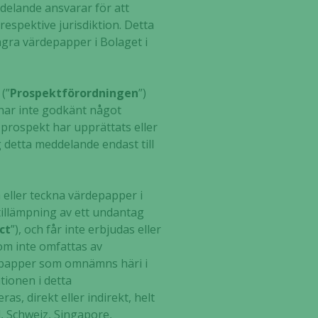
delande ansvarar för att
espektive jurisdiktion. Detta
ågra värdepapper i Bolaget i
(”
Prospektförordningen
”)
 har inte godkänt något
 prospekt har upprättats eller
 detta meddelande endast till
 eller teckna värdepapper i
tillämpning av ett undantag
ct
”), och får inte erbjudas eller
som inte omfattas av
rdepapper som omnämns häri i
tionen i detta
as, direkt eller indirekt, helt
d, Schweiz, Singapore,