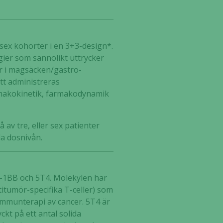
ex kohorter i en 3+3-design*.
ier som sannolikt uttrycker
er i magsäcken/gastro-
tt administreras
armakokinetik, farmakodynamik
av tre, eller sex patienter
la dosnivån.
 4-1BB och 5T4. Molekylen har
titumör-specifika T-celler) som
 immunterapi av cancer. 5T4 är
kt på ett antal solida