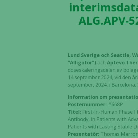
interimsdata
ALG.APV-52
Lund Sverige och Seattle, W
“Alligator”)
och
Aptevo Ther
doseskaleringsdelen av bolage
14 september 2024, vid den å
september, 2024, i Barcelona,
Information om presentati
Posternummer:
#668P
Titel:
First-in-Human Phase I 
Antibody, in Patients with Adv
Patients with Lasting Stable D
Presentatör:
Thomas Marron