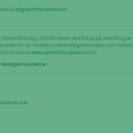
n besök
alligatorbioscience.com
.
t bioteknikbolag i kliniskt skede med fokus på utveckling a
rbetar för att förbättra behandlingsresultaten och förbättr
ormation besök
www.aptevotherapeutics.com
.
, vänligen kontakta:
oscience.com
Nödvändiga
Dessa kakor
går inte att