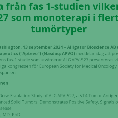
 från fas 1-studien vilk
7 som monoterapi i flert
tumörtyper
ashington, 13 september 2024 – Alligator Bioscience A
apeutics (”Aptevo”) (Nasdaq: APVO)
meddelar idag att pos
ns fas-1 studie som utvärderar ALG.APV-527 presenteras vi
rliga kongressen för European Society for Medical Oncolog
 Spanien.
onen
Dose Escalation Study of ALG.APV-527, a 5T4 Tumor Antigen-
anced Solid Tumors, Demonstrates Positive Safety, Signals of
isease
, MD, PhD