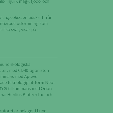
s-, njur-, mag-, tjock- och
Therapeutics
, en tidskrift från
rentierade utformning som
fika svar, visar på
immunonkologiska
idater, med CD40-agonisten
lsammans med Aptevo
klade teknologiplattform Neo-
UBY® tillsammans med Orion
hai Henlius Biotech Inc. och
ntoret är beläget i Lund.