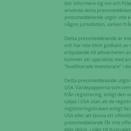
bör informera sig om och följ
använda detta pressmeddelande 
pressmeddelande utgör inte ett
någon jurisdiktion, varken frå
Detta pressmeddelande är inte 
och har inte blivit godkänt av
erbjudande till allmänheten av
kommer att upprättas med anle
”kvalificerade investerare” i 
Detta pressmeddelande utgör i
USA. Värdepapperna som omnämn
från registrering, enligt den vi
säljas i USA utan att de regist
registreringskraven enligt Sec
USA eller att lämna ett offen
pressmeddelande får inte offent
eller delvis, i eller till Aust