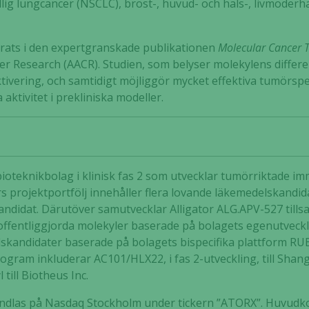
lig lungcancer (NSCLC), bröst-, huvud- och hals-, livmoderhal
cerats i den expertgranskade publikationen
Molecular Cancer 
er Research (AACR). Studien, som belyser molekylens diffe
vering, och samtidigt möjliggör mycket effektiva tumörspeci
ktivitet i prekliniska modeller.
t bioteknikbolag i klinisk fas 2 som utvecklar tumörriktade 
rs projektportfölj innehåller flera lovande läkemedelskand
ndidat. Därutöver samutvecklar Alligator ALG.APV-527 til
ej offentliggjorda molekyler baserade på bolagets egenutvec
skandidater baserade på bolagets bispecifika plattform R
ogram inkluderar AC101/HLX22, i fas 2-utveckling, till Shang
 till Biotheus Inc.
handlas på Nasdaq Stockholm under tickern ”ATORX”. Huvudko