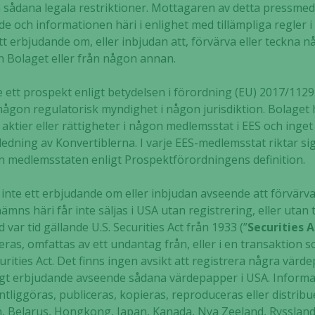
a sådana legala restriktioner. Mottagaren av detta pressmed
och informationen häri i enlighet med tillämpliga regler i r
Upplevelse
 erbjudande om, eller inbjudan att, förvärva eller teckna n
För att vår
n Bolaget eller från någon annan.
hemsida ska
prestera så
ett prospekt enligt betydelsen i förordning (EU) 2017/1129 
bra som
möjligt
 någon regulatorisk myndighet i någon jurisdiktion. Bolaget
under ditt
 aktier eller rättigheter i någon medlemsstat i EES och inget
besök. Om
dning av Konvertiblerna. I varje EES-medlemsstat riktar sig
du nekar de
den medlemsstaten enligt Prospektförordningens definition.
här kakorna
kommer viss
nte ett erbjudande om eller inbjudan avseende att förvärva
funktionalitet
s häri får inte säljas i USA utan registrering, eller utan 
att försvinna
d var tid gällande U.S. Securities Act från 1933 (”
Securities A
från
reras, omfattas av ett undantag från, eller i en transaktion 
hemsidan.
urities Act. Det finns ingen avsikt att registrera några vä
tligt erbjudande avseende sådana värdepapper i USA. Informa
liggöras, publiceras, kopieras, reproduceras eller distribuer
Marknadsföring
ralien, Belarus, Hongkong, Japan, Kanada, Nya Zeeland, Rysslan
Genom att dela