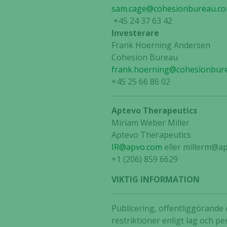
sam.cage@cohesionbureau.c
+45 24 37 63 42
Investerare
Frank Hoerning Andersen
Cohesion Bureau
frank.hoerning@cohesionbur
+45 25 66 86 02
Aptevo Therapeutics
Miriam Weber Miller
Aptevo Therapeutics
IR@apvo.com
eller millerm@a
+1 (206) 859 6629
VIKTIG INFORMATION
Publicering, offentliggörande 
restriktioner enligt lag och pe