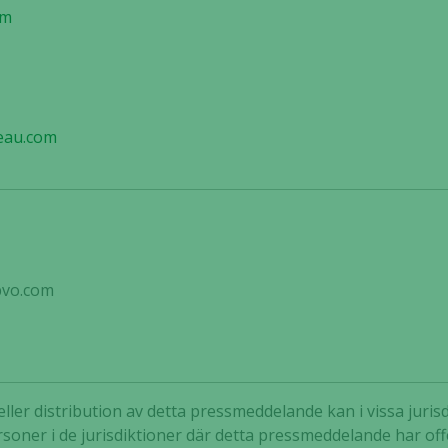
om
välja bort. De
behövs för
att hemsidan
över huvud
taget ska
fungera.
eau.com
Statistik
För att vi ska
kunna
förbättra
hemsidans
pvo.com
funktionalitet
och
uppbyggnad,
baserat på
hur hemsidan
eller distribution av detta pressmeddelande kan i vissa juris
används.
rsoner i de jurisdiktioner där detta pressmeddelande har offe