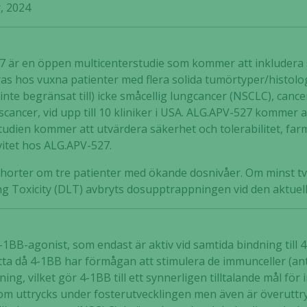
, 2024
7 är en öppen multicenterstudie som kommer att inkludera s
 hos vuxna patienter med flera solida tumörtyper/histolog
inte begränsat till) icke småcellig lungcancer (NSCLC), canc
ancer, vid upp till 10 kliniker i USA. ALG.APV-527 kommer a
tudien kommer att utvärdera säkerhet och tolerabilitet, f
vitet hos ALG.APV-527.
horter om tre patienter med ökande dosnivåer. Om minst två 
ing Toxicity (DLT) avbryts dosupptrappningen vid den aktuel
-1BB-agonist, som endast är aktiv vid samtida bindning till
nytta då 4-1BB har förmågan att stimulera de immunceller (an
ng, vilket gör 4-1BB till ett synnerligen tilltalande mål för
om uttrycks under fosterutvecklingen men även är överuttryc