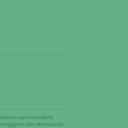
diktioner vara föremål för
ntliggjorts eller distribuerats