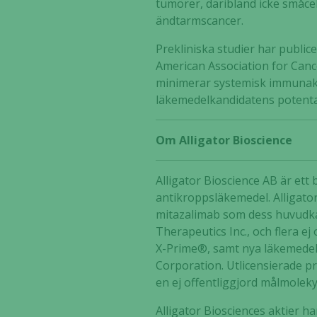
tumörer, däribland icke småcel
ändtarmscancer.
Prekliniska studier har publi
American Association for Canc
minimerar systemisk immunakti
läkemedelkandidatens potenta a
Om Alligator Bioscience
Alligator Bioscience AB är et
antikroppsläkemedel. Alligato
mitazalimab som dess huvudka
Therapeutics Inc., och flera 
X-Prime®, samt nya läkemedel
Corporation. Utlicensierade pr
en ej offentliggjord målmolekyl
Alligator Biosciences aktier 