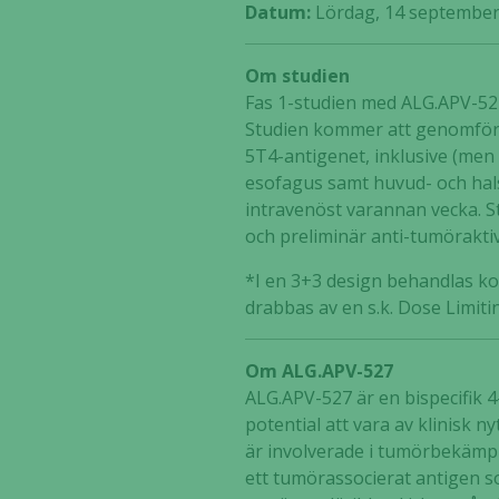
Datum:
Lördag, 14 september
Om studien
Fas 1-studien med ALG.APV-52
Studien kommer att genomföras
5T4-antigenet, inklusive (men 
esofagus samt huvud- och halsc
intravenöst varannan vecka. S
och preliminär anti-tumörakti
*I en 3+3 design behandlas ko
drabbas av en s.k. Dose Limit
Om ALG.APV-527
ALG.APV-527 är en bispecifik 4
potential att vara av klinisk 
är involverade i tumörbekämpni
ett tumörassocierat antigen s