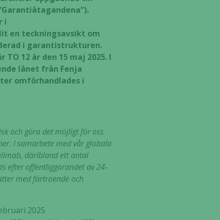
(”Garantiåtagandena”).
 i
lit en teckningsavsikt om
uderad i garantistrukturen.
r TO 12 är den 15 maj 2025. I
nde lånet från Fenja
efter omförhandlades i
sk och göra det möjligt för oss
er. I samarbete med vår globala
alimab, däribland ett antal
s efter offentliggörandet av 24-
sätter med förtroende och
ebruari 2025