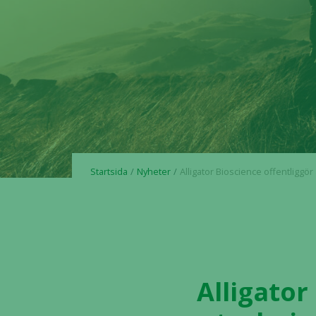
Startsida
Nyheter
Alligator Bioscience offentliggör att 85% av teckningsoptionsprogrammet TO 12 har säkerställts och att de
Alligator