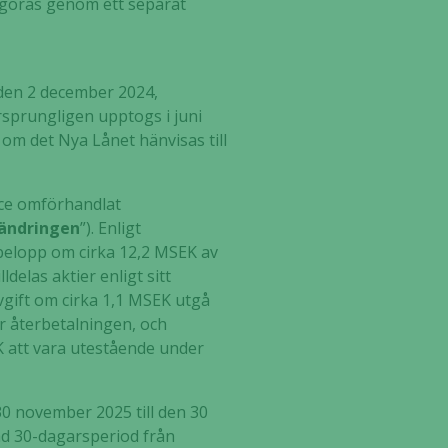
ggöras genom ett separat
den 2 december 2024,
rsprungligen upptogs i juni
n om det Nya Lånet hänvisas till
ce omförhandlat
ändringen
”). Enligt
 belopp om cirka 12,2 MSEK av
ldelas aktier enligt sitt
gift om cirka 1,1 MSEK utgå
er återbetalningen, och
K att vara utestående under
30 november 2025 till den 30
ad 30-dagarsperiod från