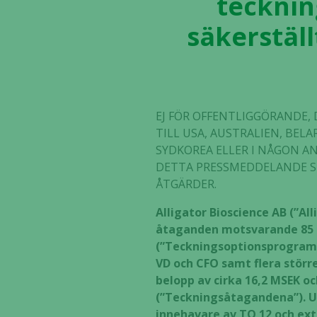
teckni
säkerställ
EJ FÖR OFFENTLIGGÖRANDE, 
TILL USA, AUSTRALIEN, BEL
SYDKOREA ELLER I NÅGON A
DETTA PRESSMEDDELANDE SK
ÅTGÄRDER.
Alligator Bioscience AB (”Al
åtaganden motsvarande 85 p
(”Teckningsoptionsprogramm
VD och CFO samt flera störr
belopp av cirka 16,2 MSEK 
(”Teckningsåtagandena”). Ut
innehavare av TO 12 och ext