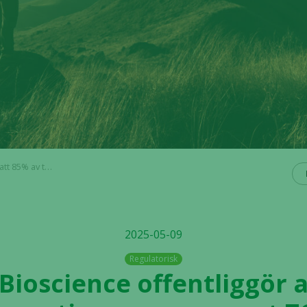
t utestående lånet har omförhandlats
2025-05-09
Regulatorisk
 Bioscience offentliggör 