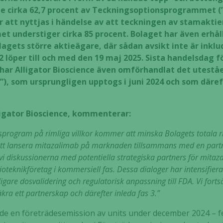
de cirka 62,7 procent av Teckningsoptionsprogrammet 
tt nyttjas i händelse av att teckningen av stamaktier
 understiger cirka 85 procent. Bolaget har även erhål
olagets större aktieägare, där sådan avsikt inte är inkl
löper till och med den 19 maj 2025. Sista handelsdag fö
r Alligator Bioscience även omförhandlat det uteståe
al”), som ursprungligen upptogs i juni 2024 och som där
ligator Bioscience, kommenterar:
sprogram på rimliga villkor kommer att minska Bolagets totala ri
att lansera mitazalimab på marknaden tillsammans med en partn
 vi diskussionerna med potentiella strategiska partners för mitaz
teknikföretag i kommersiell fas. Dessa dialoger har intensifierat
gare dosvalidering och regulatorisk anpassning till FDA. Vi fort
kra ett partnerskap och därefter inleda fas 3.”
de en företrädesemission av units under december 2024 – f