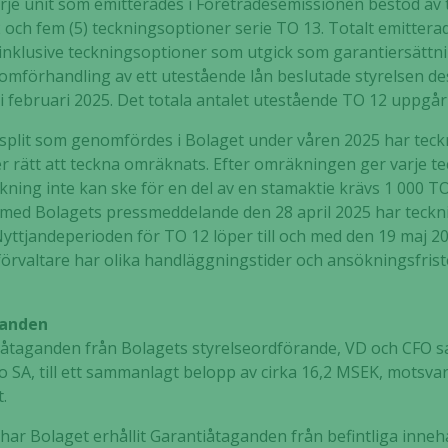
arje unit som emitterades i Företrädesemissionen bestod av ti
 och fem (5) teckningsoptioner serie TO 13. Totalt emittera
inklusive teckningsoptioner som utgick som garantiersättn
omförhandling av ett utestående lån beslutade styrelsen d
i februari 2025. Det totala antalet utestående TO 12 uppgår 
iesplit som genomfördes i Bolaget under våren 2025 har tec
r rätt att teckna omräknats. Efter omräkningen ger varje te
kning inte kan ske för en del av en stamaktie krävs 1 000 TO 
et med Bolagets pressmeddelande den 28 april 2025 har teck
. Nyttjandeperioden för TO 12 löper till och med den 19 maj 2
förvaltare har olika handläggningstider och ansökningsfrist
ganden
såtaganden från Bolagets styrelseordförande, VD och CFO sa
o SA, till ett sammanlagt belopp av cirka 16,2 MSEK, motsvar
.
r Bolaget erhållit Garantiåtaganden från befintliga inneh