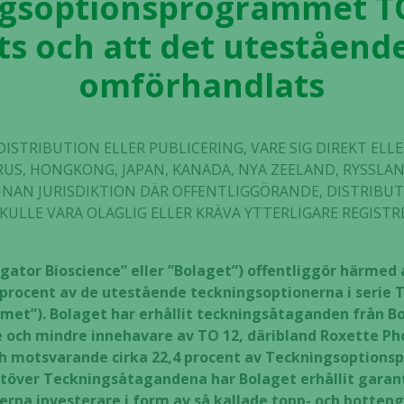
ngsoptionsprogrammet TO
ts och att det uteståend
omförhandlats
DISTRIBUTION ELLER PUBLICERING, VARE SIG DIREKT ELLE
ARUS, HONGKONG, JAPAN, KANADA, NYA ZEELAND, RYSSLAN
NNAN JURISDIKTION DÄR OFFENTLIGGÖRANDE, DISTRIBUT
ULLE VARA OLAGLIG ELLER KRÄVA YTTERLIGARE REGISTR
ligator Bioscience” eller ”Bolaget”) offentliggör härmed 
rocent av de utestående teckningsoptionerna i serie T
et”). Bolaget har erhållit teckningsåtaganden från Bo
e och mindre innehavare av TO 12, däribland Roxette Ph
och motsvarande cirka 22,4 procent av Teckningsoptio
över Teckningsåtagandena har Bolaget erhållit garanti
erna investerare i form av så kallade topp- och botteng