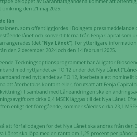
yttjade beloppet av Garantiåtagandena kommer att offentli
välja bort. De
 omkring den 21 maj 2025.
behövs för
att hemsidan
de lån
över huvud
sionen, som offentliggjordes i Bolagets pressmeddelande 
taget ska
stående lånet och konvertiblerna från Fenja Capital som u
fungera.
 arrangerades (det ”
Nya Lånet
”). För ytterligare informatio
ån den 2 december 2024 och den 14 februari 2025.
Statistik
seende Teckningsoptionsprogrammet har Alligator Bioscien
För att vi ska
mband med nyttjandet av TO 12 under det Nya Lånet (”
Låne
kunna
samband med nyttjandet av TO 12, återbetala ett nominellt
förbättra
 att återbetalas kontant eller, förutsatt att Fenja Capital til
hemsidans
vittning). I samband med Låneändringen ska en ändringsav
funktionalitet
ingsavgift om cirka 0,4 MSEK läggas till det Nya Lånet. Eft
och
giften enligt det föregående, kommer således cirka 23,1 MSE
uppbyggnad,
baserat på
hur hemsidan
så att förfallodagen för det Nya Lånet ska ändras från den 
används.
ya Lånet ska löpa med en ränta om 1,25 procent per påbörj