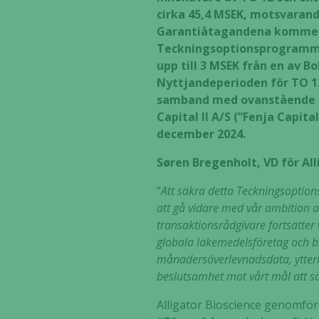
cirka 45,4 MSEK, motsvaran
Garantiåtagandena kommer a
Teckningsoptionsprogrammet
upp till 3 MSEK från en av B
Nyttjandeperioden för TO 12 
samband med ovanstående ha
Capital II A/S (”Fenja Capit
december 2024.
Søren Bregenholt, VD för Al
“
Att säkra detta Teckningsoption
att gå vidare med vår ambition 
transaktionsrådgivare fortsätter
globala läkemedelsföretag och bio
månadersöverlevnadsdata, ytterli
beslutsamhet mot vårt mål att sä
Alligator Bioscience genomför