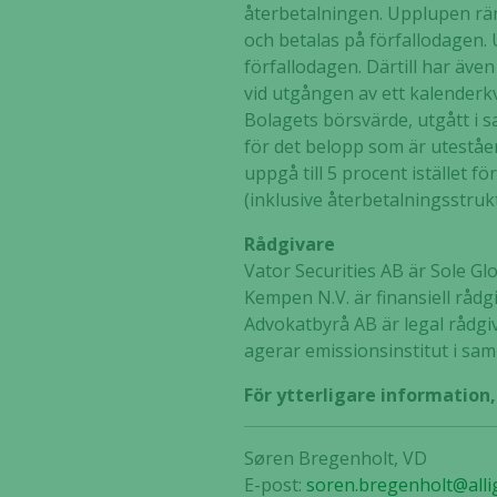
återbetalningen. Upplupen ränt
och betalas på förfallodagen. 
förfallodagen. Därtill har äve
vid utgången av ett kalenderk
Bolagets börsvärde, utgått i 
för det belopp som är uteståe
uppgå till 5 procent istället fö
(inklusive återbetalningsstru
Rådgivare
Vator Securities AB är Sole 
Kempen N.V. är finansiell rådg
Advokatbyrå AB är legal rådgiv
agerar emissionsinstitut i s
För ytterligare information
Søren Bregenholt, VD
E-post:
soren.bregenholt@alli