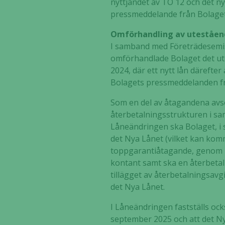
nyttjandet av TO 12 och det n
pressmeddelande från Bolaget
Omförhandling av uteståen
I samband med Företrädesemis
omförhandlade Bolaget det ute
2024, där ett nytt lån därefter
Bolagets pressmeddelanden fr
Som en del av åtagandena av
återbetalningsstrukturen i sa
Låneändringen ska Bolaget, i 
det Nya Lånet (vilket kan komma
toppgarantiåtagande, genom k
kontant samt ska en återbetaln
tillägget av återbetalningsav
det Nya Lånet.
I Låneändringen fastställs ock
september 2025 och att det N