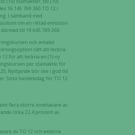
o (10) stamaktier, tio (10)
des 16 145 769 260 TO 12 i
ing. I samband med
essutom om en riktad emission
därmed till 19 645 769 260.
kningskursen och antalet
ckningsoption rätt att teckna
12 för att teckna en (1) ny
ningskursen per stamaktie för
025. Nyttjande bör ske i god tid
er. Sista handelsdag för TO 12
mt flera större innehavare av
ande cirka 22,4 procent av
avare av TO 12 och externa