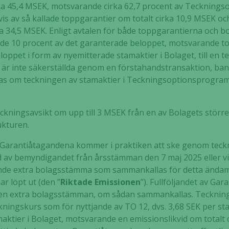
irka 45,4 MSEK, motsvarande cirka 62,7 procent av Tecknin
s av så kallade toppgarantier om totalt cirka 10,9 MSEK och
ka 34,5 MSEK. Enligt avtalen för både toppgarantierna och b
e 10 procent av det garanterade beloppet, motsvarande tota
oppet i form av nyemitterade stamaktier i Bolaget, till en 
är inte säkerställda genom en förstahandstransaktion, bank
jas om teckningen av stamaktier i Teckningsoptionsprogram
eckningsavsikt om upp till 3 MSEK från en av Bolagets större
ukturen.
 Garantiåtagandena kommer i praktiken att ske genom teckn
d av bemyndigandet från årsstämman den 7 maj 2025 eller vil
nde extra bolagsstämma som sammankallas för detta ändamål
r löpt ut (den ”
Riktade Emissionen
”). Fullföljandet av Ga
den extra bolagsstämman, om sådan sammankallas. Teckning
Nödvändiga
kningskurs som för nyttjande av TO 12, dvs. 3,68 SEK per s
Dessa kakor
ktier i Bolaget, motsvarande en emissionslikvid om totalt c
går inte att