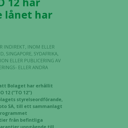
 12 har
e lånet har
R INDIREKT, INOM ELLER
D, SINGAPORE, SYDAFRIKA,
ION ELLER PUBLICERING AV
ERINGS- ELLER ANDRA
att Bolaget har erhållit
O 12 (”TO 12”)
lagets styrelseordförande,
oto SA, till ett sammanlagt
nsprogrammet
er från befintliga
arantier uppgående till