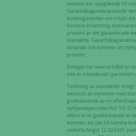
investerare uppgående till c
Garantiåtagandena består delvi
bottengarantier om totalt cir
kontant ersättning motsvarand
procent av det garanterade bel
stamaktie. Garantiåtagandena 
liknande och kommer att nytt
procent.
Bolaget har även erhållit en t
inte är inkluderad i garantistr
Teckning av stamaktier enligt
beslutas av styrelsen med stö
godkännande av en efterfölja
nyttjandeperioden för TO 12 ha
villkorat av godkännande av 
kommer att ske till samma tec
omfatta högst 12 324 631 stama