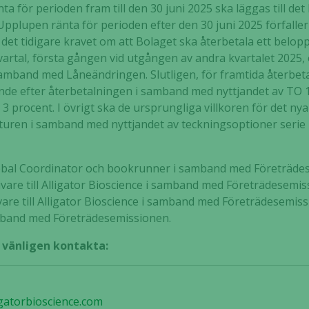
a för perioden fram till den 30 juni 2025 ska läggas till de
Upplupen ränta för perioden efter den 30 juni 2025 förfaller 
Upplevelse
n det tidigare kravet om att Bolaget ska återbetala ett bel
För att vår
vartal, första gången vid utgången av andra kvartalet 2025,
hemsida ska
samband med Låneändringen. Slutligen, för framtida återbeta
prestera så
nde efter återbetalningen i samband med nyttjandet av TO 1
bra som
möjligt
r 3 procent. I övrigt ska de ursprungliga villkoren för det nya
under ditt
kturen i samband med nyttjandet av teckningsoptioner serie 
besök. Om
du nekar de
här kakorna
Global Coordinator och bookrunner i samband med Företräd
kommer viss
ivare till Alligator Bioscience i samband med Företrädesemis
funktionalitet
are till Alligator Bioscience i samband med Företrädesemiss
att försvinna
amband med Företrädesemissionen.
från
hemsidan.
, vänligen kontakta:
Marknadsföring
gatorbioscience.com
Genom att dela