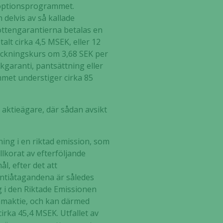
gsoptionsprogrammet.
 delvis av så kallade
ottengarantierna betalas en
lt cirka 4,5 MSEK, eller 12
teckningskurs om 3,68 SEK per
garanti, pantsättning eller
met understiger cirka 85
 aktieägare, där sådan avsikt
ing i en riktad emission, som
lkorat av efterföljande
, efter det att
rantiåtagandena är således
 i den Riktade Emissionen
tamaktie, och kan därmed
irka 45,4 MSEK. Utfallet av