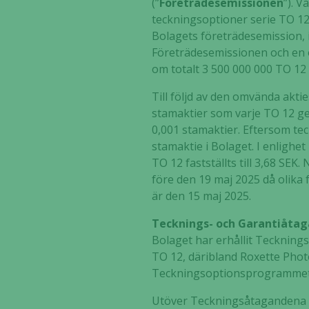
(”
Företrädesemissionen
”). V
teckningsoptioner serie TO 12
Bolagets företrädesemission, 
Företrädesemissionen och en 
om totalt 3 500 000 000 TO 12 
Till följd av den omvända akt
stamaktier som varje TO 12 ge
0,001 stamaktier. Eftersom tec
stamaktie i Bolaget. I enligh
TO 12 fastställts till 3,68 SEK
före den 19 maj 2025 då olika 
är den 15 maj 2025.
Tecknings- och Garantiåta
Bolaget har erhållit Teckning
TO 12, däribland Roxette Phot
Teckningsoptionsprogrammet
Utöver Teckningsåtagandena ha