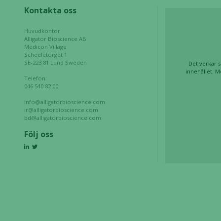
möjligt
Kontakta oss
under ditt
besök. Om
Huvudkontor
du nekar de
Alligator Bioscience AB
Medicon Village
här kakorna
Scheeletorget 1
kommer viss
SE-223 81 Lund Sweden
Det verkar s
funktionalitet
innehållet. M
Telefon:
att försvinna
046 540 82 00
från
info@alligatorbioscience.com
hemsidan.
ir@alligatorbioscience.com
bd@alligatorbioscience.com
Följ oss
Marknadsföring
Genom att dela
med dig av dina
intressen och ditt
beteende när du
surfar ökar du
chansen att få se
personligt