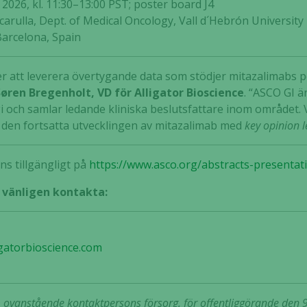
 2026, kl. 11:30–13:00 PST; poster board J4
rulla, Dept. of Medical Oncology, Vall d´Hebrón University 
Barcelona, Spain
r att leverera övertygande data som stödjer mitazalimabs po
Søren Bregenholt, VD för Alligator Bioscience
. “ASCO GI ä
 och samlar ledande kliniska beslutsfattare inom området. V
a den fortsatta utvecklingen av mitazalimab med
key opinion 
ns tillgängligt på
https://www.asco.org/abstracts-presenta
, vänligen kontakta:
gatorbioscience.com
vanstående kontaktpersons försorg, för offentliggörande den 9 