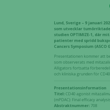
Lund, Sverige – 9 januari 20
som utvecklar tumörriktade
studien OPTIMIZE-1, där mi
patienter med spridd buksp
Cancers Symposium (ASCO GI)
Presentationen kommer att bel
som observerats med mitazali
Alligators fortsatta förbered
och kliniska grunden för CD4
Presentationsinformation
Titel:
CD40 agonist mitazalima
(mPDAC): Final efficacy analys
Abstraktnummer:
708