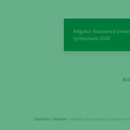
Alligator Bioscience pres
Symposium 2026
Bol
Startsida
Nyheter
Alligator Bioscience presenterar nya OPTIMIZE-1 data för 