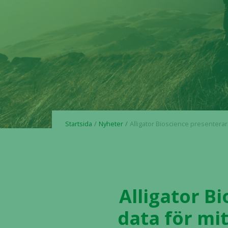
Startsida
Nyheter
Alligator Bioscience presenterar nya OPTIMIZE-1 data för mitazalimab vid ASCO Gastroint
Alligator B
data för mi