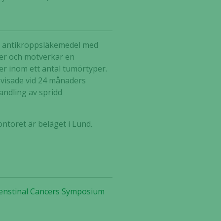
ka antikroppsläkemedel med
ler och motverkar en
r inom ett antal tumörtyper.
 visade vid 24 månaders
andling av spridd
ntoret är beläget i Lund.
ntenstinal Cancers Symposium