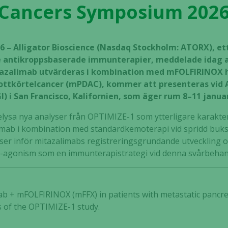
Cancers Symposium 202
26 – Alligator Bioscience (Nasdaq Stockholm: ATORX), ett
 antikroppsbaserade immunterapier, meddelade idag at
tazalimab utvärderas i kombination med mFOLFIRINOX 
ottkörtelcancer (mPDAC), kommer att presenteras vid 
 i San Francisco, Kalifornien, som äger rum 8–11 januar
ysa nya analyser från OPTIMIZE-1 som ytterligare karakter
mab i kombination med standardkemoterapi vid spridd buksp
elser inför mitazalimabs registreringsgrundande utveckling 
0-agonism som en immunterapistrategi vid denna svårbeha
b + mFOLFIRINOX (mFFX) in patients with metastatic pancre
is of the OPTIMIZE-1 study.