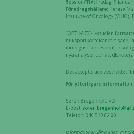
Session/Tid:
Fredag, 9 januari
Föredragshållare:
Teresa Maca
Institute of Oncology (VHIO), 
“OPTIMIZE-1-studien fortsätte
bukspottkörtelcancer” säger
inom gastrointestinal onkologi
nya analyser och att diskuter
Det accepterade abstraktet fin
För ytterligare information
Søren Bregenholt, VD
E-post:
soren.bregenholt@alli
Telefon: 046 540 82 00
Informationen lämnades, genom o