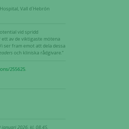
Hospital, Vall d´Hebrón
tential vid spridd
r ett av de viktigaste mötena
i ser fram emot att dela dessa
leaders
och kliniska rådgivare.”
tions/255625
.
januari 2026, kl. 08.45.