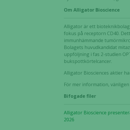
Om Alligator Bioscience
Alligator är ett bioteknikbol
fokus på receptorn CD40. Dett
immunhämmande tumörmikromilj
Bolagets huvudkandidat mitaza
uppföljning i fas 2-studien OP
bukspottkörtelcancer.
Alligator Biosciences aktier 
För mer information, vänlige
Bifogade filer
Alligator Bioscience present
2026