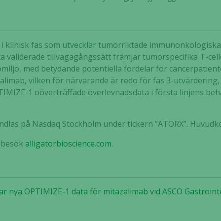
ag i klinisk fas som utvecklar tumörriktade immunonkologis
a validerade tillvägagångssätt främjar tumörspecifika T-cel
ö, med betydande potentiella fördelar för cancerpatiente
limab, vilken för närvarande är redo för fas 3-utvärdering,
TIMIZE-1 oöverträffade överlevnadsdata i första linjens beh
handlas på Nasdaq Stockholm under tickern ”ATORX”. Huvudko
Nödvändiga
Dessa kakor
n besök
alligatorbioscience.com
.
går inte att
välja bort. De
behövs för
att hemsidan
erar nya OPTIMIZE-1 data för mitazalimab vid ASCO Gastroi
över huvud
taget ska
fungera.