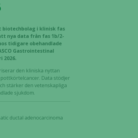
6
 biotechbolag i klinisk fas
t nya data från fas 1b/2-
hos tidigare obehandlade
ASCO Gastrointestinal
i 2026.
iserar den kliniska nyttan
ottkörtelcancer. Data stödjer
och stärker den vetenskapliga
ndlade sjukdom.
atic ductal adenocarcinoma