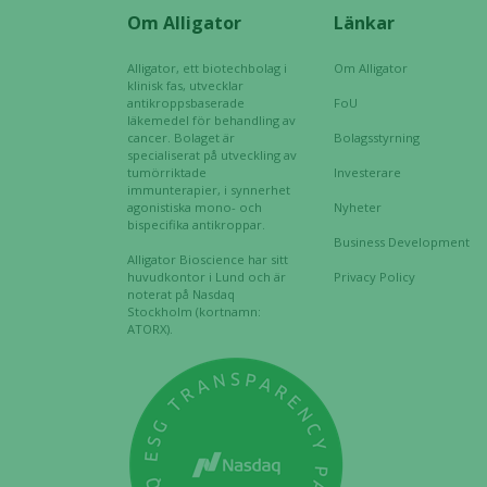
Om Alligator
Länkar
Alligator, ett biotechbolag i
Om Alligator
klinisk fas, utvecklar
antikroppsbaserade
FoU
läkemedel för behandling av
cancer. Bolaget är
Bolagsstyrning
specialiserat på utveckling av
tumörriktade
Investerare
immunterapier, i synnerhet
agonistiska mono- och
Nyheter
bispecifika antikroppar.
Business Development
Alligator Bioscience har sitt
huvudkontor i Lund och är
Privacy Policy
noterat på Nasdaq
Stockholm (kortnamn:
ATORX).