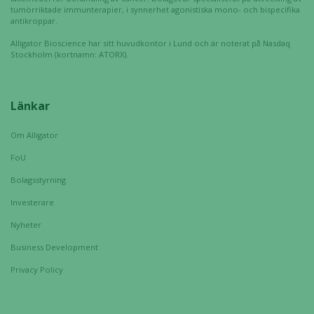
och
tumörriktade immunterapier, i synnerhet agonistiska mono- och bispecifika
uppbyggnad,
antikroppar.
baserat på
Alligator Bioscience har sitt huvudkontor i Lund och är noterat på Nasdaq
hur hemsidan
Stockholm (kortnamn: ATORX).
används.
Länkar
Upplevelse
För att vår
Om Alligator
hemsida ska
FoU
prestera så
bra som
Bolagsstyrning
möjligt
Investerare
under ditt
besök. Om
Nyheter
du nekar de
Business Development
här kakorna
kommer viss
Privacy Policy
funktionalitet
att försvinna