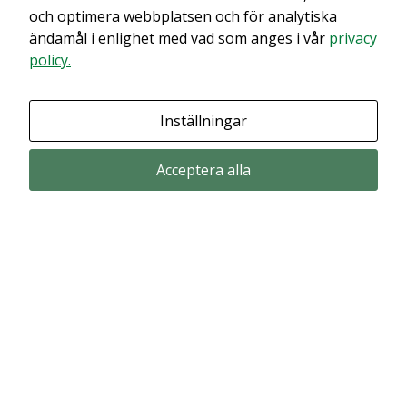
innehållet. Med största sannolikhet är det för att du har Upplevelse
och optimera webbplatsen och för analytiska
avstängt.
ändamål i enlighet med vad som anges i vår
privacy
policy.
Granska dina inställningar
Inställningar
Acceptera alla
Prenumerera via email
Prenumerera för att får våra pressmeddelande och rapporter via email
from Alligator Bioscience.
Prenumerera