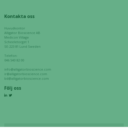
surfar ökar du
chansen att få se
personligt
Kontakta oss
anpassat innehåll
och erbjudanden.
Huvudkontor
Alligator Bioscience AB
Medicon Village
Scheeletorget 1
SE-223 81 Lund Sweden
Telefon:
046 540 82 00
info@alligatorbioscience.com
ir@alligatorbioscience.com
bd@alligatorbioscience.com
Följ oss