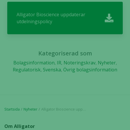
över huvud
taget ska
Alligator Bioscience uppdaterar
fungera.
utdelningspolicy
Statistik
För att vi ska
kunna
Kategoriserad som
förbättra
hemsidans
Bolagsinformation
,
IR
,
Noteringskrav
,
Nyheter
,
funktionalitet
Regulatorisk
,
Svenska
,
Övrig bolagsinformation
och
uppbyggnad,
baserat på
hur hemsidan
används.
Startsida
Nyheter
Alligator Bioscience uppdaterar utdelningspolicy
Upplevelse
För att vår
Om Alligator