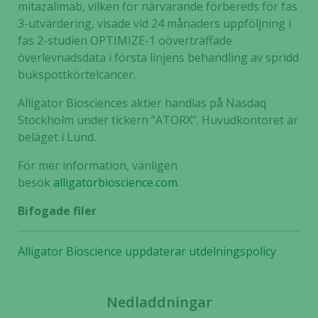
mitazalimab, vilken för närvarande förbereds för fas
3-utvärdering, visade vid 24 månaders uppföljning i
fas 2-studien OPTIMIZE-1 oöverträffade
överlevnadsdata i första linjens behandling av spridd
bukspottkörtelcancer.
Alligator Biosciences aktier handlas på Nasdaq
Stockholm under tickern ”ATORX”. Huvudkontoret är
beläget i Lund.
För mer information, vänligen
besök
alligatorbioscience.com
.
Bifogade filer
Nödvändiga
Dessa kakor
Alligator Bioscience uppdaterar utdelningspolicy
går inte att
välja bort. De
behövs för
Nedladdningar
att hemsidan