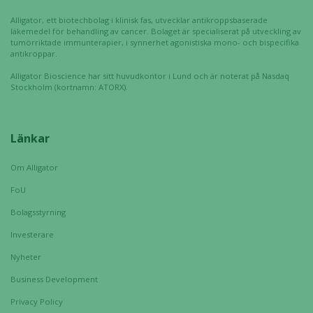
hemsida ska
prestera så
Alligator, ett biotechbolag i klinisk fas, utvecklar antikroppsbaserade
läkemedel för behandling av cancer. Bolaget är specialiserat på utveckling av
bra som
tumörriktade immunterapier, i synnerhet agonistiska mono- och bispecifika
möjligt
antikroppar.
under ditt
Alligator Bioscience har sitt huvudkontor i Lund och är noterat på Nasdaq
besök. Om
Stockholm (kortnamn: ATORX).
du nekar de
här kakorna
kommer viss
Länkar
funktionalitet
att försvinna
Om Alligator
från
hemsidan.
FoU
Bolagsstyrning
Investerare
Marknadsföring
Genom att dela
Nyheter
med dig av dina
Business Development
intressen och ditt
beteende när du
Privacy Policy