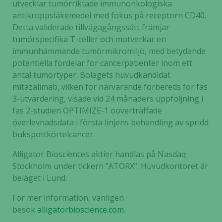
utvecklar tumörriktade immunonkologiska
antikroppsläkemedel med fokus på receptorn CD40.
Detta validerade tillvägagångssätt främjar
tumörspecifika T-celler och motverkar en
immunhämmande tumörmikromiljö, med betydande
potentiella fördelar för cancerpatienter inom ett
antal tumörtyper. Bolagets huvudkandidat
mitazalimab, vilken för närvarande förbereds för fas
3-utvärdering, visade vid 24 månaders uppföljning i
fas 2-studien OPTIMIZE-1 oöverträffade
överlevnadsdata i första linjens behandling av spridd
bukspottkörtelcancer.
Alligator Biosciences aktier handlas på Nasdaq
Stockholm under tickern ”ATORX”. Huvudkontoret är
beläget i Lund.
För mer information, vänligen
besök
alligatorbioscience.com
.
Nödvändiga