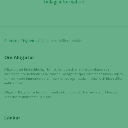
bolagsinformation
Upplevelse
För att vår
hemsida ska
prestera så
Startsida
Nyheter
Alligator erhåller positivt scientific advice från EMA för fas 3-studie med mitazalimab
bra som
möjligt
Om Alligator
under ditt
besök. Om
Alligator, ett biotechbolag i klinisk fas, utvecklar antikroppsbaserade
du nekar de
läkemedel för behandling av cancer. Bolaget är specialiserat på utveckling av
här kakorna
tumörriktade immunterapier, i synnerhet agonistiska mono- och bispecifika
kommer viss
antikroppar.
funktionalitet
Alligator Bioscience har sitt huvudkontor i Lund och är noterat på Nasdaq
att försvinna
Stockholm (kortnamn: ATORX).
från
hemsidan.
Länkar