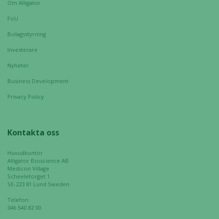
Marknadsföring
Om Alligator
Genom att dela
FoU
med dig av dina
intressen och ditt
Bolagsstyrning
beteende när du
Investerare
surfar ökar du
chansen att få se
Nyheter
personligt
Business Development
anpassat innehåll
och erbjudanden.
Privacy Policy
Kontakta oss
Huvudkontor
Alligator Bioscience AB
Medicon Village
Scheeletorget 1
SE-223 81 Lund Sweden
Telefon:
046 540 82 00