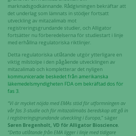
marknadsgodkännande. Rådgivningen bekräftar att
det underlag som lämnats in stödjer fortsatt
utveckling av mitazalimab mot
registreringsgrundande studier, och Alligator
fortsätter nu förberedelserna för studiestart i linje
med erhållna regulatoriska riktlinjer.
Detta regulatoriska utlåtande utgör ytterligare en
viktig milstolpe i den pågående utvecklingen av
mitazalimab och kompletterar det nyligen
kommunicerade beskedet från amerikanska
läkemedelsmyndigheten FDA om bekräftad dos för
fas 3
.
“Vi är mycket nöjda med EMAs stöd för utformningen av
vår fas 3-studie och för mitazalimabs beredskap att gå in
i registreringsgrundande utveckling i Europa
,” säger
Søren Bregenholt, VD för Alligator Bioscience
.
“Detta utlåtande från EMA ligger i linje med tidigare