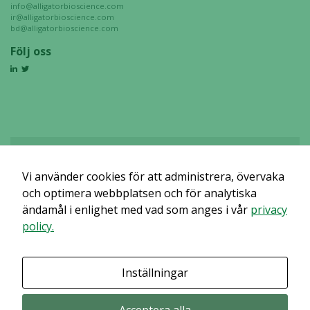
info@alligatorbioscience.com
ir@alligatorbioscience.com
bd@alligatorbioscience.com
Följ oss
Vi använder cookies för att administrera, övervaka
Det verkar som om dina inställningar hindrar dig från att se detta
innehållet. Med största sannolikhet är det för att du har Upplevelse
och optimera webbplatsen och för analytiska
avstängt.
ändamål i enlighet med vad som anges i vår
privacy
policy.
Granska dina inställningar
Inställningar