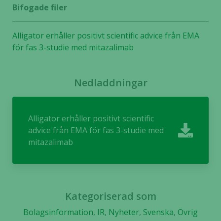
Dessa kakor
Bifogade filer
går inte att
välja bort. De
behövs för
Alligator erhåller positivt scientific advice från EMA
att hemsidan
för fas 3-studie med mitazalimab
över huvud
taget ska
fungera.
Nedladdningar
Statistik
Alligator erhåller positivt scientific
För att vi ska
advice från EMA för fas 3-studie med
kunna
mitazalimab
förbättra
hemsidans
funktionalitet
och
uppbyggnad,
Kategoriserad som
baserat på
hur hemsidan
Bolagsinformation
,
IR
,
Nyheter
,
Svenska
,
Övrig
används.