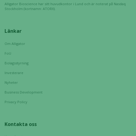
bra som
Alligator Bioscience har sitt huvudkontor i Lund och är noterat på Nasdaq
möjligt
Stockholm (kortnamn: ATORX).
under ditt
besök. Om
du nekar de
Länkar
här kakorna
kommer viss
Om Alligator
funktionalitet
FoU
att försvinna
från
Bolagsstyrning
hemsidan.
Investerare
Nyheter
Marknadsföring
Business Development
Genom att dela
Privacy Policy
med dig av dina
intressen och ditt
beteende när du
surfar ökar du
Kontakta oss
chansen att få se