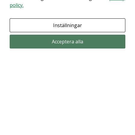
policy.
Granska dina inställningar
Inställningar
Acceptera alla
Prenumerera via email
Prenumerera för att får våra pressmeddelande och rapporter via email
from Alligator Bioscience.
Prenumerera
© Copyright 2024 – Alligator Bioscience AB
Privacy Policy
|
Use of Cookies
|
Change your cookie settings here
.
Disclaimer
Market data could be delayed. Delivered by Modular Finance.