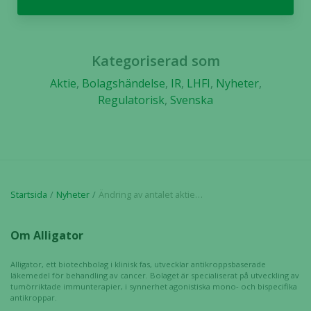
fungera.
Statistik
Kategoriserad som
För att vi ska
kunna
Aktie
,
Bolagshändelse
,
IR
,
LHFI
,
Nyheter
,
förbättra
Regulatorisk
,
Svenska
hemsidans
funktionalitet
och
uppbyggnad,
baserat på
hur hemsidan
Startsida
Nyheter
Ändring av antalet aktier och röster i Alligator Bioscience
används.
Om Alligator
Upplevelse
Alligator, ett biotechbolag i klinisk fas, utvecklar antikroppsbaserade
För att vår
läkemedel för behandling av cancer. Bolaget är specialiserat på utveckling av
hemsida ska
tumörriktade immunterapier, i synnerhet agonistiska mono- och bispecifika
prestera så
antikroppar.