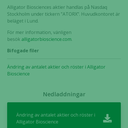
Alligator Biosciences aktier handlas på Nasdaq
Stockholm under tickern ”ATORX”. Huvudkontoret är
beläget i Lund.
För mer information, vänligen
besök
alligatorbioscience.com
.
Bifogade filer
Ändring av antalet aktier och röster i Alligator
Bioscience
Nödvändiga
Dessa kakor
går inte att
Nedladdningar
välja bort. De
behövs för
att hemsidan
Ändring av antalet aktier och röster i
över huvud
Alligator Bioscience
taget ska