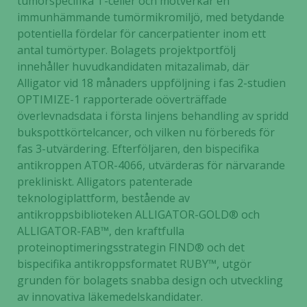
tumörspecifika T-celler och motverkar en
immunhämmande tumörmikromiljö, med betydande
potentiella fördelar för cancerpatienter inom ett
antal tumörtyper. Bolagets projektportfölj
innehåller huvudkandidaten mitazalimab, där
Alligator vid 18 månaders uppföljning i fas 2-studien
OPTIMIZE-1 rapporterade oöverträffade
överlevnadsdata i första linjens behandling av spridd
bukspottkörtelcancer, och vilken nu förbereds för
fas 3-utvärdering. Efterföljaren, den bispecifika
antikroppen ATOR-4066, utvärderas för närvarande
prekliniskt. Alligators patenterade
teknologiplattform, bestående av
antikroppsbiblioteken ALLIGATOR-GOLD® och
ALLIGATOR-FAB™, den kraftfulla
proteinoptimeringsstrategin FIND® och det
bispecifika antikroppsformatet RUBY™, utgör
grunden för bolagets snabba design och utveckling
av innovativa läkemedelskandidater.