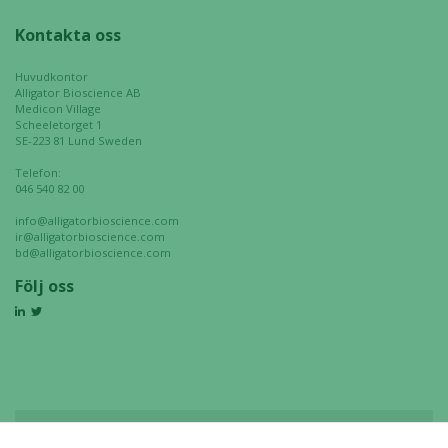
chansen att få se
Kontakta oss
personligt
anpassat innehåll
Huvudkontor
och erbjudanden.
Alligator Bioscience AB
Medicon Village
Scheeletorget 1
SE-223 81 Lund Sweden
Telefon:
046 540 82 00
info@alligatorbioscience.com
ir@alligatorbioscience.com
bd@alligatorbioscience.com
Följ oss