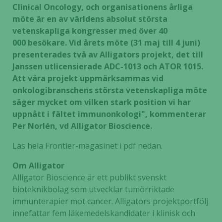
Clinical Oncology, och organisationens
årliga
möte är en av världens absolut största
vetenskapliga kongresser med över 40
000
besökare. Vid årets möte (31 maj till 4 juni)
presenterades två av Alligators projekt, det till
Janssen
utlicensierade ADC-1013 och ATOR 1015.
Att våra projekt uppmärksammas vid
onkologibranschens
största vetenskapliga möte
säger mycket om vilken stark position vi har
uppnått i fältet immunonkologi", kommenterar
Per Norlén, vd Alligator Bioscience.
Läs hela Frontier-magasinet i pdf nedan
.
Om Alligat
or
Alligator Bioscience är ett publikt svenskt
bioteknikbolag som utvecklar tumörriktade
immunterapier mot cancer. Alligators projektportfölj
innefattar fem läkemedelskandidater i klinisk och