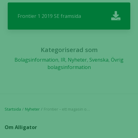
taget ska
fungera.
Frontier 1 2019 SE framsida
Statistik
För att vi ska
kunna
Kategoriserad som
förbättra
Bolagsinformation
,
IR
,
Nyheter
,
Svenska
,
Övrig
hemsidans
bolagsinformation
funktionalitet
och
uppbyggnad,
baserat på
hur hemsidan
används.
Startsida
Nyheter
Frontier – ett magasin om Alligator Bioscience och immunonkologi
Upplevelse
Om Alligator
För att vår
hemsida ska