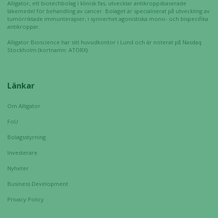
Alligator, ett biotechbolag i klinisk fas, utvecklar antikroppsbaserade
prestera så
läkemedel för behandling av cancer. Bolaget är specialiserat på utveckling av
bra som
tumörriktade immunterapier, i synnerhet agonistiska mono- och bispecifika
antikroppar.
möjligt
under ditt
Alligator Bioscience har sitt huvudkontor i Lund och är noterat på Nasdaq
Stockholm (kortnamn: ATORX).
besök. Om
du nekar de
här kakorna
kommer viss
Länkar
funktionalitet
att försvinna
Om Alligator
från
FoU
hemsidan.
Bolagsstyrning
Investerare
Marknadsföring
Nyheter
Genom att dela
med dig av dina
Business Development
intressen och ditt
Privacy Policy
beteende när du
surfar ökar du