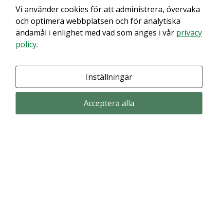
Vi använder cookies för att administrera, övervaka
Det verkar som om dina inställningar hindrar dig från att se detta
innehållet. Med största sannolikhet är det för att du har Upplevelse
och optimera webbplatsen och för analytiska
avstängt.
ändamål i enlighet med vad som anges i vår
privacy
policy.
Granska dina inställningar
Inställningar
Acceptera alla
Prenumerera via email
Prenumerera för att får våra pressmeddelande och rapporter via email
from Alligator Bioscience.
Prenumerera