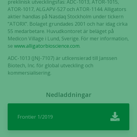
preklinisk utvecklingsfas: ADC-1013, ATOR-1015,
ATOR-1017, ALG.APV-527 och ATOR-1144. Alligators
aktier handlas på Nasdaq Stockholm under tickern
”ATORX”. Bolaget grundades 2001 och har idag cirka
55 medarbetare. Huvudkontoret är beläget på
Medicon Village i Lund, Sverige. För mer information
,
se
www.alligatorbioscience.com
.
ADC-1013 (JNJ-7107) är utlicensierad till Janssen
Biotech, Inc. för global utveckling och
kommersialisering.
Nedladdningar
Nödvändiga
Dessa kakor
går inte att
välja bort. De
Frontier 1/2019
behövs för
att hemsidan
över huvud