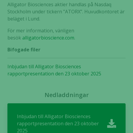
Alligator Biosciences aktier handlas på Nasdaq
Stockholm under tickern ”ATORX”. Huvudkontoret är
beläget i Lund.
För mer information, vänligen
besök
alligatorbioscience.com
.
Bifogade filer
Inbjudan till Alligator Biosciences
rapportpresentation den 23 oktober 2025
Nödvändiga
Dessa kakor
Nedladdningar
går inte att
välja bort. De
behövs för
att hemsidan
Inbjudan till Alligator Biosciences
över huvud
rapportpresentation den 23 oktober
taget ska
2025