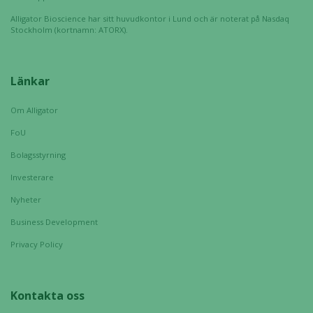
bra som
Alligator Bioscience har sitt huvudkontor i Lund och är noterat på Nasdaq
möjligt
Stockholm (kortnamn: ATORX).
under ditt
besök. Om
du nekar de
Länkar
här kakorna
kommer viss
Om Alligator
funktionalitet
att försvinna
FoU
från
Bolagsstyrning
hemsidan.
Investerare
Nyheter
Marknadsföring
Business Development
Genom att dela
med dig av dina
Privacy Policy
intressen och ditt
beteende när du
surfar ökar du
Kontakta oss
chansen att få se