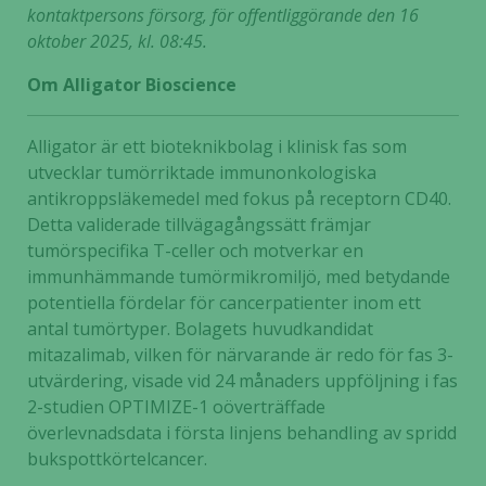
kontaktpersons försorg, för offentliggörande den 16
oktober 2025, kl. 08:45.
Om Alligator Bioscience
Alligator är ett bioteknikbolag i klinisk fas som
utvecklar tumörriktade immunonkologiska
antikroppsläkemedel med fokus på receptorn CD40.
Detta validerade tillvägagångssätt främjar
tumörspecifika T-celler och motverkar en
immunhämmande tumörmikromiljö, med betydande
potentiella fördelar för cancerpatienter inom ett
antal tumörtyper. Bolagets huvudkandidat
mitazalimab, vilken för närvarande är redo för fas 3-
utvärdering, visade vid 24 månaders uppföljning i fas
2-studien OPTIMIZE-1 oöverträffade
överlevnadsdata i första linjens behandling av spridd
bukspottkörtelcancer.