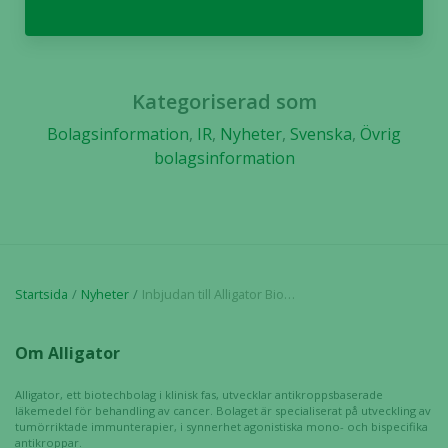
fungera.
Statistik
Kategoriserad som
För att vi ska
kunna
Bolagsinformation
,
IR
,
Nyheter
,
Svenska
,
Övrig
förbättra
bolagsinformation
hemsidans
funktionalitet
och
uppbyggnad,
baserat på
hur hemsidan
Startsida
Nyheter
Inbjudan till Alligator Biosciences rapportpresentation den 23 oktober 2025
används.
Om Alligator
Upplevelse
För att vår
Alligator, ett biotechbolag i klinisk fas, utvecklar antikroppsbaserade
läkemedel för behandling av cancer. Bolaget är specialiserat på utveckling av
hemsida ska
tumörriktade immunterapier, i synnerhet agonistiska mono- och bispecifika
prestera så
antikroppar.