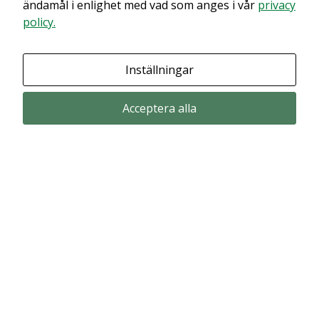
ändamål i enlighet med vad som anges i vår
privacy
policy.
Granska dina inställningar
Inställningar
Acceptera alla
Prenumerera via email
Prenumerera för att får våra pressmeddelande och rapporter via email
from Alligator Bioscience.
Prenumerera
© Copyright 2024 – Alligator Bioscience AB
Privacy Policy
|
Use of Cookies
|
Change your cookie settings here
.