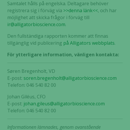
Samtalet hålls på engelska. Deltagare behöver
registrera sig i förväg via
>>denna länk<<
, och har
möjlighet att skicka frågor i förväg till
ir@alligatorbioscience.com
.
Den fullständiga rapporten kommer att finnas
tillgänglig vid publicering
på Alligators webbplats
.
För ytterligare information, vänligen kontakta:
Søren Bregenholt, VD
E-post:
soren.bregenholt@alligatorbioscience.com
Telefon: 046 540 82 00
Johan Giléus, CFO
E-post:
johan.gileus@alligatorbioscience.com
Telefon: 046 540 82 00
Informationen lämnades, genom ovanstående