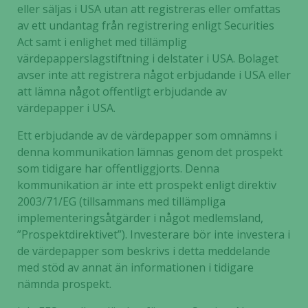
eller säljas i USA utan att registreras eller omfattas
av ett undantag från registrering enligt Securities
Act samt i enlighet med tillämplig
Nödvändiga
värdepapperslagstiftning i delstater i USA. Bolaget
Dessa kakor
avser inte att registrera något erbjudande i USA eller
går inte att
välja bort. De
att lämna något offentligt erbjudande av
behövs för
värdepapper i USA.
att hemsidan
Ett erbjudande av de värdepapper som omnämns i
över huvud
taget ska
denna kommunikation lämnas genom det prospekt
fungera.
som tidigare har offentliggjorts. Denna
kommunikation är inte ett prospekt enligt direktiv
2003/71/EG (tillsammans med tillämpliga
Statistik
implementeringsåtgärder i något medlemsland,
För att vi ska
”Prospektdirektivet”). Investerare bör inte investera i
kunna
de värdepapper som beskrivs i detta meddelande
förbättra
med stöd av annat än informationen i tidigare
hemsidans
nämnda prospekt.
funktionalitet
och