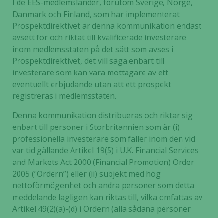
I de EES-medlemsländer, förutom Sverige, Norge,
uppbyggnad,
Danmark och Finland, som har implementerat
baserat på
Prospektdirektivet är denna kommunikation endast
hur hemsidan
avsett för och riktat till kvalificerade investerare
används.
inom medlemsstaten på det sätt som avses i
Prospektdirektivet, det vill säga enbart till
investerare som kan vara mottagare av ett
Upplevelse
eventuellt erbjudande utan att ett prospekt
För att vår
registreras i medlemsstaten.
hemsida ska
prestera så
Denna kommunikation distribueras och riktar sig
bra som
enbart till personer i Storbritannien som är (i)
möjligt
professionella investerare som faller inom den vid
under ditt
var tid gällande Artikel 19(5) i U.K. Financial Services
besök. Om
du nekar de
and Markets Act 2000 (Financial Promotion) Order
här kakorna
2005 (”Ordern”) eller (ii) subjekt med hög
kommer viss
nettoförmögenhet och andra personer som detta
funktionalitet
meddelande lagligen kan riktas till, vilka omfattas av
att försvinna
Artikel 49(2)(a)-(d) i Ordern (alla sådana personer
från