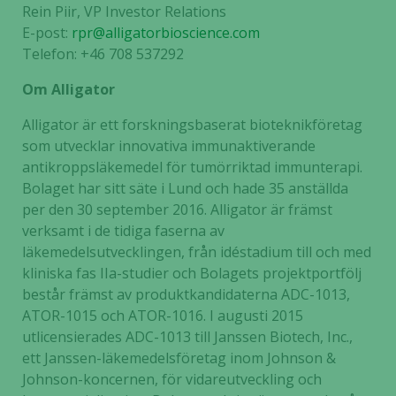
Rein Piir, VP Investor Relations
E-post:
rpr@alligatorbioscience.com
Telefon: +46 708 537292
Om Alligator
Alligator är ett forskningsbaserat bioteknikföretag
som utvecklar innovativa immunaktiverande
antikroppsläkemedel för tumörriktad immunterapi.
Bolaget har sitt säte i Lund och hade 35 anställda
per den 30 september 2016. Alligator är främst
verksamt i de tidiga faserna av
läkemedelsutvecklingen, från idéstadium till och med
kliniska fas IIa-studier och Bolagets projektportfölj
består främst av produktkandidaterna ADC-1013,
ATOR-1015 och ATOR-1016. I augusti 2015
utlicensierades ADC-1013 till Janssen Biotech, Inc.,
ett Janssen-läkemedelsföretag inom Johnson &
Johnson-koncernen, för vidareutveckling och