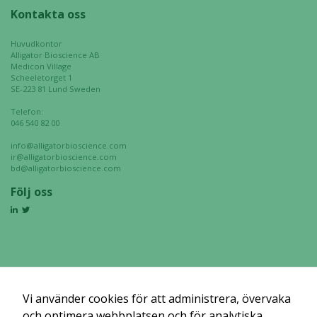
Kontakta oss
Huvudkontor
Alligator Bioscience AB
Medicon Village
Scheeletorget 1
SE-223 81 Lund Sweden
Telefon:
046 540 82 00
info@alligatorbioscience.com
ir@alligatorbioscience.com
bd@alligatorbioscience.com
Följ oss
Vi använder cookies för att administrera, övervaka
och optimera webbplatsen och för analytiska