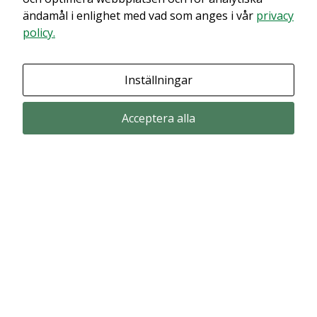
ändamål i enlighet med vad som anges i vår
privacy
policy.
Inställningar
Acceptera alla
Prenumerera via email
Prenumerera för att får våra pressmeddelande och rapporter via email
from Alligator Bioscience.
Prenumerera
© Copyright 2024 – Alligator Bioscience AB