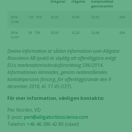
(högsta)
(lägsta)
(volymviktat
genomsnitt)
2016-
153 019
32,50
32,50
32,50
SEK
12-06
2016-
58 730
32,50
32,20
32,48
SEK
12-07
Denna information är sådan information som Alligator
Bioscience AB (publ) är skyldig att offentliggöra enligt
EU:s marknadsmissbruksförordning 596/2014.
Informationen lämnades, genom nedanståendes
kontaktpersons försorg, för offentliggörande den 9
december 2016, kl. 17.45 (CET).
För mer information, vänligen kontakta:
Per Norlén, VD
E-post:
pen@alligatorbioscience.com
Telefon: +46 46 286 42 80 (växel)