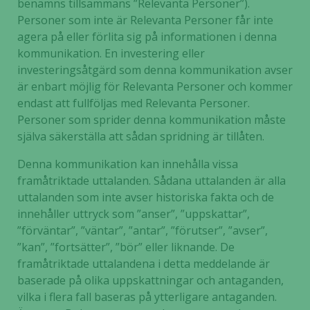
benämns tillsammans ”Relevanta Personer”).
hemsidan.
Personer som inte är Relevanta Personer får inte
agera på eller förlita sig på informationen i denna
kommunikation. En investering eller
Marknadsföring
investeringsåtgärd som denna kommunikation avser
Genom att dela
är enbart möjlig för Relevanta Personer och kommer
med dig av dina
endast att fullföljas med Relevanta Personer.
intressen och ditt
Personer som sprider denna kommunikation måste
beteende när du
surfar ökar du
själva säkerställa att sådan spridning är tillåten.
chansen att få se
Denna kommunikation kan innehålla vissa
personligt
framåtriktade uttalanden. Sådana uttalanden är alla
anpassat innehåll
och erbjudanden.
uttalanden som inte avser historiska fakta och de
innehåller uttryck som ”anser”, ”uppskattar”,
”förväntar”, ”väntar”, ”antar”, ”förutser”, ”avser”,
”kan”, ”fortsätter”, ”bör” eller liknande. De
framåtriktade uttalandena i detta meddelande är
baserade på olika uppskattningar och antaganden,
vilka i flera fall baseras på ytterligare antaganden.