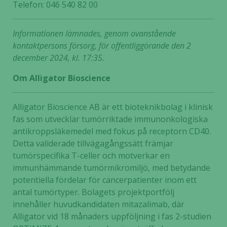
Telefon: 046 540 82 00
Informationen lämnades, genom ovanstående
Nödvändiga
kontaktpersons försorg, för offentliggörande den 2
Dessa kakor
december 2024, kl. 17:35.
går inte att
Om Alligator Bioscience
välja bort. De
behövs för
att hemsidan
Alligator Bioscience AB är ett bioteknikbolag i klinisk
över huvud
fas som utvecklar tumörriktade immunonkologiska
taget ska
antikroppsläkemedel med fokus på receptorn CD40.
fungera.
Detta validerade tillvägagångssätt främjar
tumörspecifika T-celler och motverkar en
immunhämmande tumörmikromiljö, med betydande
Statistik
potentiella fördelar för cancerpatienter inom ett
För att vi ska
antal tumörtyper. Bolagets projektportfölj
kunna
förbättra
innehåller huvudkandidaten mitazalimab, där
hemsidans
Alligator vid 18 månaders uppföljning i fas 2-studien
funktionalitet