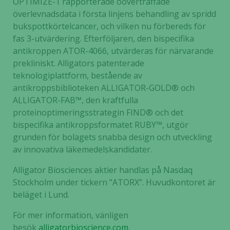
OPTIMIZE-1 rapporterade oöverträffade
och
överlevnadsdata i första linjens behandling av spridd
uppbyggnad,
bukspottkörtelcancer, och vilken nu förbereds för
baserat på
fas 3-utvärdering. Efterföljaren, den bispecifika
hur hemsidan
antikroppen ATOR-4066, utvärderas för närvarande
används.
prekliniskt. Alligators patenterade
teknologiplattform, bestående av
antikroppsbiblioteken ALLIGATOR-GOLD® och
Upplevelse
ALLIGATOR-FAB™, den kraftfulla
För att vår
proteinoptimeringsstrategin FIND® och det
hemsida ska
bispecifika antikroppsformatet RUBY™, utgör
prestera så
bra som
grunden för bolagets snabba design och utveckling
möjligt
av innovativa läkemedelskandidater.
under ditt
Alligator Biosciences aktier handlas på Nasdaq
besök. Om
du nekar de
Stockholm under tickern ”ATORX”. Huvudkontoret är
här kakorna
beläget i Lund.
kommer viss
För mer information, vänligen
funktionalitet
att försvinna
besök
alligatorbioscience.com
.