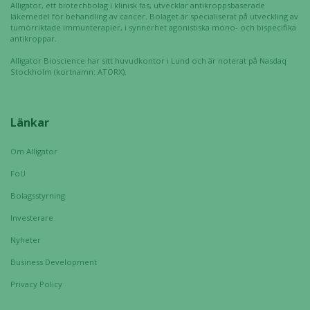
Alligator, ett biotechbolag i klinisk fas, utvecklar antikroppsbaserade
läkemedel för behandling av cancer. Bolaget är specialiserat på utveckling av
tumörriktade immunterapier, i synnerhet agonistiska mono- och bispecifika
antikroppar.
Alligator Bioscience har sitt huvudkontor i Lund och är noterat på Nasdaq
Stockholm (kortnamn: ATORX).
Länkar
Om Alligator
FoU
Bolagsstyrning
Investerare
Nyheter
Business Development
Privacy Policy