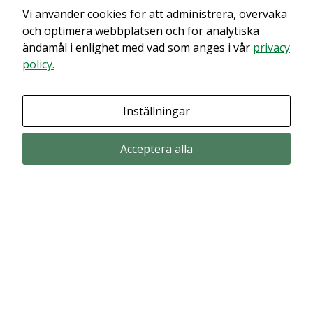
Vi använder cookies för att administrera, övervaka
Det verkar som om dina inställningar hindrar dig från att se detta
innehållet. Med största sannolikhet är det för att du har Upplevelse
och optimera webbplatsen och för analytiska
avstängt.
ändamål i enlighet med vad som anges i vår
privacy
policy.
Granska dina inställningar
Inställningar
Acceptera alla
Prenumerera via email
Prenumerera för att får våra pressmeddelande och rapporter via email
from Alligator Bioscience.
Prenumerera