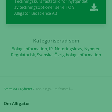
Teckningskurs fastställd för nyttjandet
av teckningsoptioner serie TO 9 i
Alligator Bioscience AB
Kategoriserad som
Bolagsinformation
,
IR
,
Noteringskrav
,
Nyheter
,
Regulatorisk
,
Svenska
,
Övrig bolagsinformation
Startsida
Nyheter
Teckningskurs fastställd för nyttjandet av teckningsoptioner serie TO 9 i Alligator Bioscience AB
Om Alligator