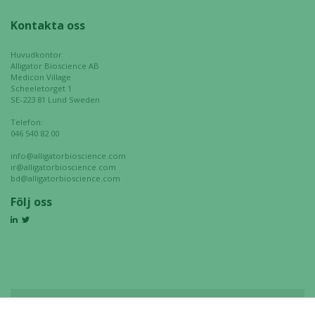
Kontakta oss
Huvudkontor
Alligator Bioscience AB
Medicon Village
Scheeletorget 1
SE-223 81 Lund Sweden
Telefon:
046 540 82 00
info@alligatorbioscience.com
ir@alligatorbioscience.com
bd@alligatorbioscience.com
Följ oss