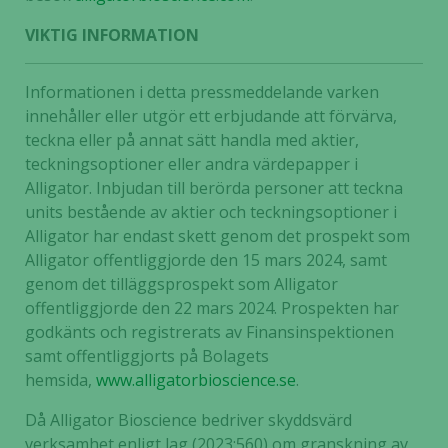
från
VIKTIG INFORMATION
hemsidan.
Informationen i detta pressmeddelande varken
Marknadsföring
innehåller eller utgör ett erbjudande att förvärva,
Genom att dela
teckna eller på annat sätt handla med aktier,
med dig av dina
teckningsoptioner eller andra värdepapper i
intressen och ditt
Alligator. Inbjudan till berörda personer att teckna
beteende när du
units bestående av aktier och teckningsoptioner i
surfar ökar du
Alligator har endast skett genom det prospekt som
chansen att få se
Alligator offentliggjorde den 15 mars 2024, samt
personligt
genom det tilläggsprospekt som Alligator
anpassat innehåll
och erbjudanden.
offentliggjorde den 22 mars 2024. Prospekten har
godkänts och registrerats av Finansinspektionen
samt offentliggjorts på Bolagets
hemsida,
www.alligatorbioscience.se
.
Då Alligator Bioscience bedriver skyddsvärd
verksamhet enligt lag (2023:560) om granskning av