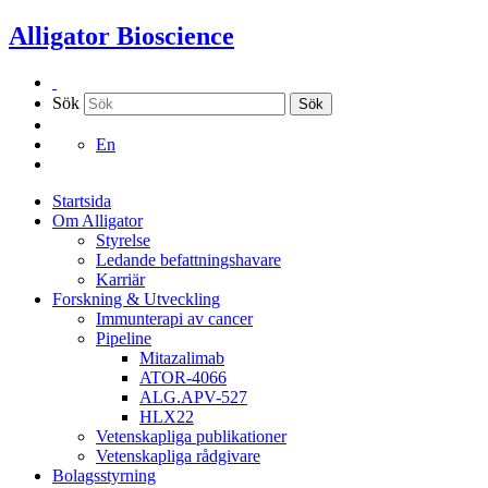
Hoppa
Alligator Bioscience
till
innehållet
Sök
Sök
En
Startsida
Om Alligator
Styrelse
Ledande befattningshavare
Karriär
Forskning & Utveckling
Immunterapi av cancer
Pipeline
Mitazalimab
ATOR-4066
ALG.APV-527
HLX22
Vetenskapliga publikationer
Vetenskapliga rådgivare
Bolagsstyrning