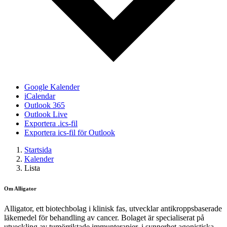
Google Kalender
iCalendar
Outlook 365
Outlook Live
Exportera .ics-fil
Exportera ics-fil för Outlook
Startsida
Kalender
Lista
Om Alligator
Alligator, ett biotechbolag i klinisk fas, utvecklar antikroppsbaserade
läkemedel för behandling av cancer. Bolaget är specialiserat på
utveckling av tumörriktade immunterapier, i synnerhet agonistiska