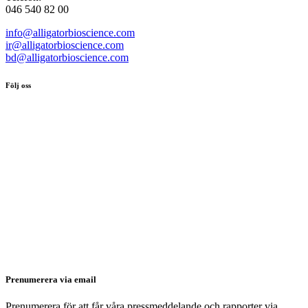
046 540 82 00
info@alligatorbioscience.com
ir@alligatorbioscience.com
bd@alligatorbioscience.com
Följ oss
Prenumerera via email
Prenumerera för att får våra pressmeddelande och rapporter via