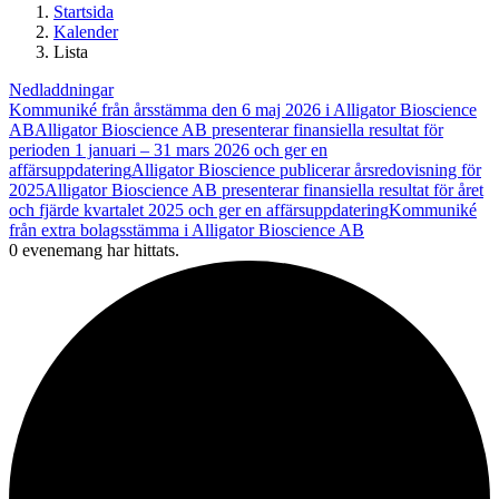
Startsida
Kalender
Lista
Nedladdningar
Kommuniké från årsstämma den 6 maj 2026 i Alligator Bioscience
AB
Alligator Bioscience AB presenterar finansiella resultat för
perioden 1 januari – 31 mars 2026 och ger en
affärsuppdatering
Alligator Bioscience publicerar årsredovisning för
2025
Alligator Bioscience AB presenterar finansiella resultat för året
och fjärde kvartalet 2025 och ger en affärsuppdatering
Kommuniké
från extra bolagsstämma i Alligator Bioscience AB
0 evenemang har hittats.