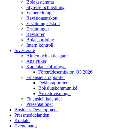
Bolagsstämma
Styrelse och ledning
Valberedning
Revisionsutskott
Ersättningsutskott
Ersättningar
Revisorer
Bolagsordning
Intern kontroll
Investerare
Aktien och aktieägare
Analytiker
Kapitalanskaffningar
Företrädesemission Q3 2026
Finansiella rapporter
Delårsrapporter
Bokslutskommuniké
Årsredovisningar
Finansiell kalender
Presentationer
Business Development
Pressmeddelanden
Kontakt
Evenemang