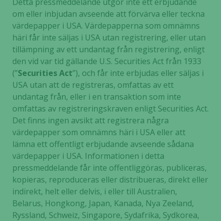
Detta pressmeddelande utgör inte ett erbjudande
om eller inbjudan avseende att förvärva eller teckna
Marknadsföring
värdepapper i USA. Värdepapperna som omnämns
Genom att dela
häri får inte säljas i USA utan registrering, eller utan
med dig av dina
tillämpning av ett undantag från registrering, enligt
intressen och ditt
den vid var tid gällande U.S. Securities Act från 1933
beteende när du
(”
Securities Act
”), och får inte erbjudas eller säljas i
surfar ökar du
USA utan att de registreras, omfattas av ett
chansen att få se
personligt
undantag från, eller i en transaktion som inte
anpassat innehåll
omfattas av registreringskraven enligt Securities Act.
och erbjudanden.
Det finns ingen avsikt att registrera några
värdepapper som omnämns häri i USA eller att
lämna ett offentligt erbjudande avseende sådana
värdepapper i USA. Informationen i detta
pressmeddelande får inte offentliggöras, publiceras,
kopieras, reproduceras eller distribueras, direkt eller
indirekt, helt eller delvis, i eller till Australien,
Belarus, Hongkong, Japan, Kanada, Nya Zeeland,
Ryssland, Schweiz, Singapore, Sydafrika, Sydkorea,