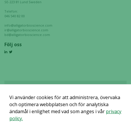
SE-223 81 Lund Sweden
Telefon:
046 540 82 00
info@alligatorbioscience.com
ir@alligatorbioscience.com
bd@alligatorbioscience.com
Följ oss
Vi använder cookies för att administrera, övervaka
Det verkar som om dina inställningar hindrar dig från att se detta
innehållet. Med största sannolikhet är det för att du har Upplevelse
och optimera webbplatsen och för analytiska
avstängt.
ändamål i enlighet med vad som anges i vår
privacy
policy.
Granska dina inställningar