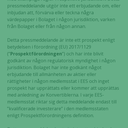
hur hemsidan
pressmeddelande utgör inte ett erbjudande om, eller
används.
inbjudan att, förvärva eller teckna några
värdepapper i Bolaget i någon jurisdiktion, varken
från Bolaget eller från någon annan.
Upplevelse
För att vår
Detta pressmeddelande är inte ett prospekt enligt
hemsida ska
betydelsen i förordning (EU) 2017/1129
prestera så
(”
Prospektförordningen
”) och har inte blivit
bra som
godkänt av någon regulatorisk myndighet i någon
möjligt
jurisdiktion. Bolaget har inte godkänt något
under ditt
erbjudande till allmänheten av aktier eller
besök. Om
rättigheter i någon medlemsstat i EES och inget
du nekar de
prospekt har upprättats eller kommer att upprättas
här kakorna
kommer viss
med anledning av Konvertiblerna. I varje EES-
funktionalitet
medlemsstat riktar sig detta meddelande endast till
att försvinna
”kvalificerade investerare” i den medlemsstaten
från
enligt Prospektförordningens definition.
hemsidan.