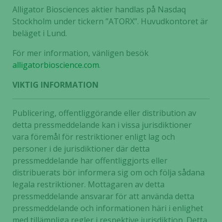
Nödvändiga
Alligator Biosciences aktier handlas på Nasdaq
Dessa kakor
Stockholm under tickern ”ATORX”. Huvudkontoret är
går inte att
beläget i Lund.
välja bort. De
För mer information, vänligen besök
behövs för
att hemsidan
alligatorbioscience.com
.
över huvud
VIKTIG INFORMATION
taget ska
fungera.
Publicering, offentliggörande eller distribution av
detta pressmeddelande kan i vissa jurisdiktioner
Statistik
vara föremål för restriktioner enligt lag och
För att vi ska
personer i de jurisdiktioner där detta
kunna
pressmeddelande har offentliggjorts eller
förbättra
distribuerats bör informera sig om och följa sådana
hemsidans
legala restriktioner. Mottagaren av detta
funktionalitet
pressmeddelande ansvarar för att använda detta
och
pressmeddelande och informationen häri i enlighet
uppbyggnad,
baserat på
med tillämpliga regler i respektive jurisdiktion. Detta