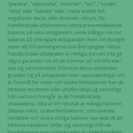
”planera”, ”uppskatta”, ”kommer”, ”bör”, ” kunde”,
”sikta” eller ”kanske” eller, i varje enskilt fall,
negationer därav, eller liknande, uttryck. De
framåtriktade uttalandena i detta pressmeddelande
baseras på olika antaganden, varav många i sin tur
baseras på ytterligare antaganden. Även om Bolaget
anser att förväntningarna som återspeglas i dessa
framåtriktade uttalanden är rimliga, kan det inte ge
några garantier om att de kommer att inträffa eller
visa sig vara korrekta. Eftersom dessa uttalanden
grundar sig på antaganden eller uppskattningar och
är föremål för risker och osäkerhetsfaktorer kan de
faktiska resultaten eller utfallet skilja sig väsentligt
från vad som framgår av de framåtriktade
uttalandena, vilka är ett resultat av många faktorer.
Sådana risker, osäkerhetsfaktorer, oförutsedda
händelser och andra viktiga faktorer kan leda till att
faktiska händelser skiljer sig väsentligt från de
förväntningar som uttrycks eller är underförstådda