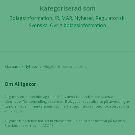
Kategoriserad som
Bolagsinformation
,
IR
,
MAR
,
Nyheter
,
Regulatorisk
,
Svenska
,
Övrig bolagsinformation
Startsida
Nyheter
Alligator Bioscience offentliggör finansiering om upp till 80 MSEK som förlänger kassalikviditet till Q1 2025
Om Alligator
Alligator, ett biotechbolag i klinisk fas, utvecklar antikroppsbaserade
läkemedel för behandling av cancer. Bolaget är specialiserat på utveckling av
tumörriktade immunterapier, i synnerhet agonistiska mono- och bispecifika
antikroppar.
Alligator Bioscience har sitt huvudkontor i Lund och är noterat på Nasdaq
Stockholm (kortnamn: ATORX).