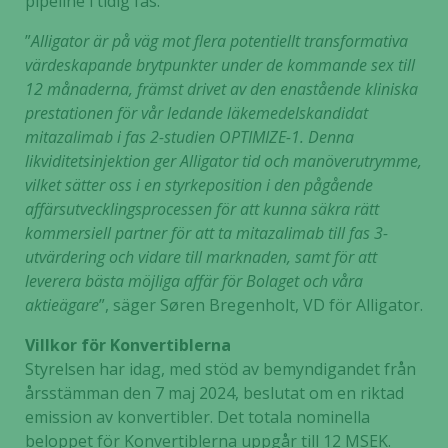
pipeline i tidig fas.
”
Alligator är på väg mot flera potentiellt transformativa
värdeskapande brytpunkter under de kommande sex till
12 månaderna, främst drivet av den enastående kliniska
prestationen för vår ledande läkemedelskandidat
mitazalimab i fas 2-studien OPTIMIZE-1. Denna
likviditetsinjektion ger Alligator tid och manöverutrymme,
vilket sätter oss i en styrkeposition i den pågående
affärsutvecklingsprocessen för att kunna säkra rätt
kommersiell partner för att ta mitazalimab till fas 3-
utvärdering och vidare till marknaden, samt för att
leverera bästa möjliga affär för Bolaget och våra
aktieägare
”, säger Søren Bregenholt, VD för Alligator.
Villkor för Konvertiblerna
Styrelsen har idag, med stöd av bemyndigandet från
årsstämman den 7 maj 2024, beslutat om en riktad
emission av konvertibler. Det totala nominella
beloppet för Konvertiblerna uppgår till 12 MSEK.