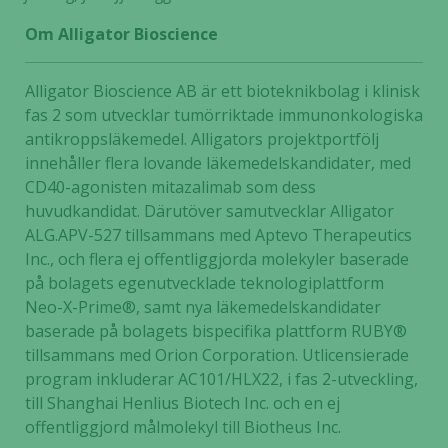
Om Alligator Bioscience
Alligator Bioscience AB är ett bioteknikbolag i klinisk
fas 2 som utvecklar tumörriktade immunonkologiska
antikroppsläkemedel. Alligators projektportfölj
innehåller flera lovande läkemedelskandidater, med
CD40-agonisten mitazalimab som dess
huvudkandidat. Därutöver samutvecklar Alligator
ALG.APV-527 tillsammans med Aptevo Therapeutics
Inc., och flera ej offentliggjorda molekyler baserade
på bolagets egenutvecklade teknologiplattform
Neo-X-Prime®, samt nya läkemedelskandidater
baserade på bolagets bispecifika plattform RUBY®
tillsammans med Orion Corporation. Utlicensierade
program inkluderar AC101/HLX22, i fas 2-utveckling,
till Shanghai Henlius Biotech Inc. och en ej
offentliggjord målmolekyl till Biotheus Inc.