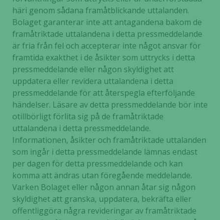
häri genom sådana framåtblickande uttalanden.
Bolaget garanterar inte att antagandena bakom de
framåtriktade uttalandena i detta pressmeddelande
är fria från fel och accepterar inte något ansvar för
framtida exakthet i de åsikter som uttrycks i detta
pressmeddelande eller någon skyldighet att
uppdatera eller revidera uttalandena i detta
pressmeddelande för att återspegla efterföljande
händelser. Läsare av detta pressmeddelande bör inte
otillbörligt förlita sig på de framåtriktade
uttalandena i detta pressmeddelande.
Informationen, åsikter och framåtriktade uttalanden
som ingår i detta pressmeddelande lämnas endast
per dagen för detta pressmeddelande och kan
komma att ändras utan föregående meddelande.
Varken Bolaget eller någon annan åtar sig någon
skyldighet att granska, uppdatera, bekräfta eller
offentliggöra några revideringar av framåtriktade