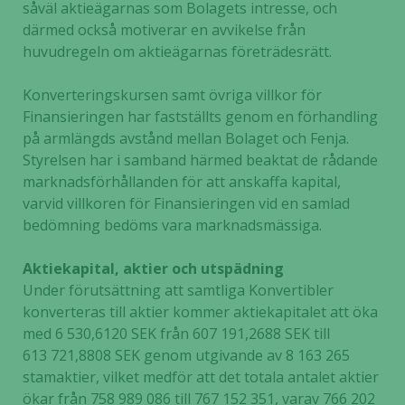
såväl aktieägarnas som Bolagets intresse, och
därmed också motiverar en avvikelse från
huvudregeln om aktieägarnas företrädesrätt.
Konverteringskursen samt övriga villkor för
Finansieringen har fastställts genom en förhandling
på armlängds avstånd mellan Bolaget och Fenja.
Styrelsen har i samband härmed beaktat de rådande
marknadsförhållanden för att anskaffa kapital,
varvid villkoren för Finansieringen vid en samlad
bedömning bedöms vara marknadsmässiga.
Aktiekapital, aktier och utspädning
Under förutsättning att samtliga Konvertibler
konverteras till aktier kommer aktiekapitalet att öka
med 6 530,6120 SEK från 607 191,2688 SEK till
613 721,8808 SEK genom utgivande av 8 163 265
stamaktier, vilket medför att det totala antalet aktier
ökar från 758 989 086 till 767 152 351, varav 766 202