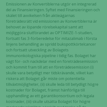
Emissionen av Konvertiblerna utgör en integrerad
del av Finansieringen. Syftet med Finansieringen och
skälet till avvikelsen från aktieägarnas
företrädesrätt vid emissionen av Konvertiblerna är
behovet av löpande rörelsekapital samt att
möjliggöra slutförandet av OPTIMIZE-1-studien,
fortsatt fas 3-förberedelse för mitazalimab i första
linjens behandling av spridd bukspottkörtelcancer
och fortsatt utveckling av Bolagets
immunonkologiska pipeline i tidig fas. Bolaget har
vägt för- och nackdelar med en företrädesemission
och kommit fram till att en företrädesemission (i)
skulle vara betydligt mer tidskrävande, vilket kan
riskera att Bolaget går miste om potentiella
tillväxtmöjligheter, (ii) skulle leda till betydligt högre
kostnader för Bolaget, främst hänförliga till
upphandling av ett garantikonsortium och legala
kostnader, (iii) skulle utsätta Bolaget för högre