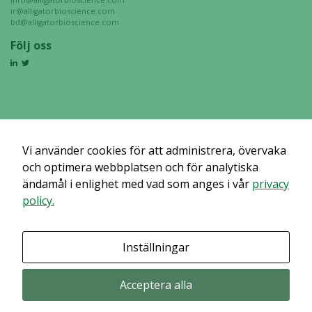
Genom att dela
ir@alligatorbioscience.com
med dig av dina
bd@alligatorbioscience.com
intressen och ditt
Följ oss
beteende när du
surfar ökar du
chansen att få se
personligt
anpassat innehåll
och erbjudanden.
Vi använder cookies för att administrera, övervaka
och optimera webbplatsen och för analytiska
ändamål i enlighet med vad som anges i vår
privacy
policy.
Inställningar
Acceptera alla