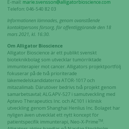
E-mail:
marie.svensson@alligatorbioscience.com
Telefon: 046-540 82 03
Informationen lämnades, genom ovanstående
kontaktpersons försorg, för offentliggörande den 18
mars 2021, kl. 16:30.
Om Alligator Bioscience
Alligator Bioscience är ett publikt svenskt
bioteknikbolag som utvecklar tumörriktade
immunterapier mot cancer. Alligators projektportfölj
fokuserar på de två prioriterade
läkemedelskandidaterna ATOR-1017 och
mitazalimab. Därutöver bedrivs två projekt genom
samarbetsavtal; ALG.APV-527 i samutveckling med
Aptevo Therapeutics Inc. och AC101 i klinisk
utveckling genom Shanghai Henlius Inc. Bolaget har
nyligen även utvecklat ett nytt koncept för
TM
patientspecifik immunterapi, Neo-X-Prime
.
Alligators aktier handlas på Nasdaq Stockholm