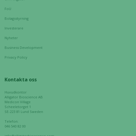
FoU
Upplevelse
Bolagsstyrning
För att vår
Investerare
hemsida ska
prestera så
Nyheter
bra som
Business Development
möjligt
under ditt
Privacy Policy
besök. Om
du nekar de
här kakorna
Kontakta oss
kommer viss
funktionalitet
Huvudkontor
att försvinna
Alligator Bioscience AB
från
Medicon Village
Scheeletorget 1
hemsidan.
SE-223 81 Lund Sweden
Telefon:
046 540 82 00
Marknadsföring
info@alligatorbioscience.com