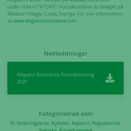
under tickern ”ATORX”. Huvudkontoret är beläget på
Medicon Village i Lund, Sverige. För mer information,
se
www.alligatorbioscience.com
.
Nedladdningar
Alligator Bioscience Årsredovisning
2020
Kategoriserad som
Nödvändiga
IR
,
Noteringskrav
,
Nyheter
,
Rapport
,
Regulatorisk
,
Dessa kakor
Svenska
,
Årsredovisning