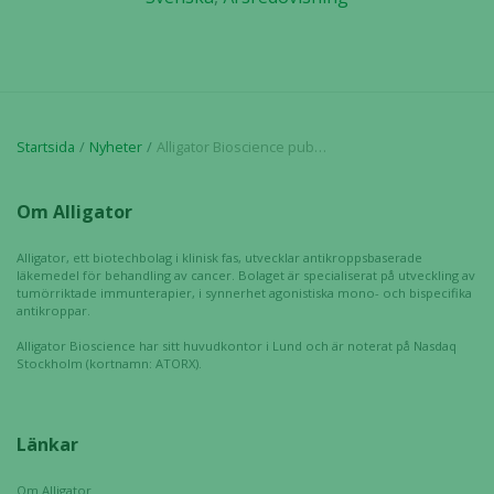
går inte att
välja bort. De
behövs för
att hemsidan
över huvud
taget ska
Startsida
Nyheter
Alligator Bioscience publicerar årsredovisning för 2020
fungera.
Om Alligator
Statistik
För att vi ska
Alligator, ett biotechbolag i klinisk fas, utvecklar antikroppsbaserade
läkemedel för behandling av cancer. Bolaget är specialiserat på utveckling av
kunna
tumörriktade immunterapier, i synnerhet agonistiska mono- och bispecifika
förbättra
antikroppar.
hemsidans
Alligator Bioscience har sitt huvudkontor i Lund och är noterat på Nasdaq
funktionalitet
Stockholm (kortnamn: ATORX).
och
uppbyggnad,
baserat på
Länkar
hur hemsidan
används.
Om Alligator