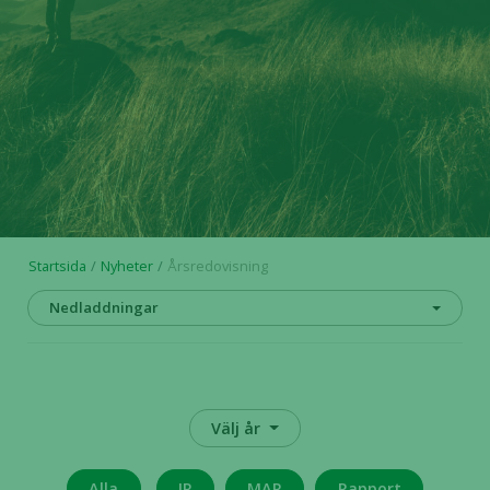
Startsida
Nyheter
Årsredovisning
Nedladdningar
Välj år
Alla
IR
MAR
Rapport