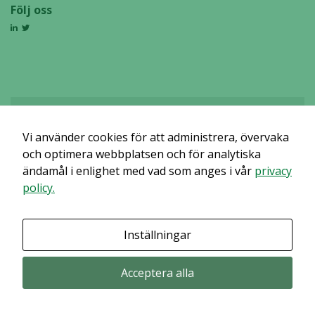
Följ oss
Vi använder cookies för att administrera, övervaka
Det verkar som om dina inställningar hindrar dig från att se detta
innehållet. Med största sannolikhet är det för att du har Upplevelse
och optimera webbplatsen och för analytiska
avstängt.
ändamål i enlighet med vad som anges i vår
privacy
policy.
Granska dina inställningar
Inställningar
Acceptera alla