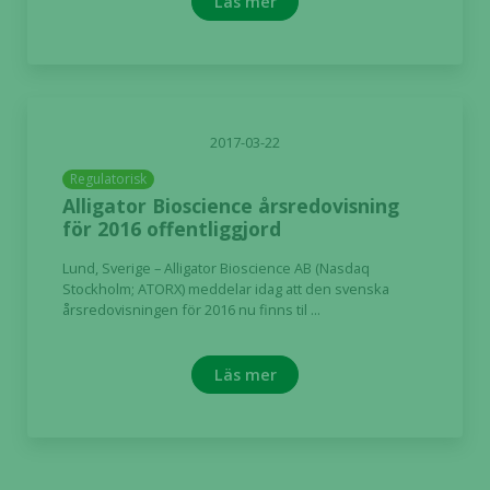
Läs mer
här kakorna
kommer viss
funktionalitet
att försvinna
från
hemsidan.
2017-03-22
Regulatorisk
Alligator Bioscience årsredovisning
Marknadsföring
för 2016 offentliggjord
Genom att dela
med dig av dina
Lund, Sverige – Alligator Bioscience AB (Nasdaq
intressen och ditt
Stockholm; ATORX) meddelar idag att den svenska
beteende när du
årsredovisningen för 2016 nu finns til ...
surfar ökar du
chansen att få se
Läs mer
personligt
anpassat innehåll
och erbjudanden.