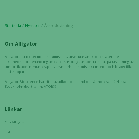
Startsida
Nyheter
Årsredovisning
Om Alligator
Alligator, ett biotechbolag i klinisk fas, utvecklar antikroppsbaserade
läkemedel för behandling av cancer. Bolaget är specialiserat på utveckling av
tumörriktade immunterapier, i synnerhet agonistiska mono- och bispecifika
antikroppar.
Alligator Bioscience har sitt huvudkontor i Lund och är noterat på Nasdaq
Stockholm (kortnamn: ATORX).
Länkar
Om Alligator
FoU