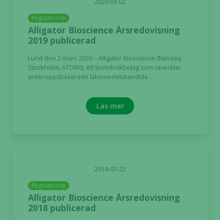
2020-03-02
Regulatorisk
Alligator Bioscience Årsredovisning
2019 publicerad
Lund den 2 mars 2020 – Alligator Bioscience (Nasdaq
Stockholm: ATORX), ett bioteknikbolag som utvecklar
antikroppsbaserade läkemedelskandida ...
Nödvändiga
Dessa kakor
Läs mer
går inte att
välja bort. De
behövs för
att hemsidan
över huvud
taget ska
2019-03-22
fungera.
Regulatorisk
Alligator Bioscience Årsredovisning
Statistik
2018 publicerad
För att vi ska