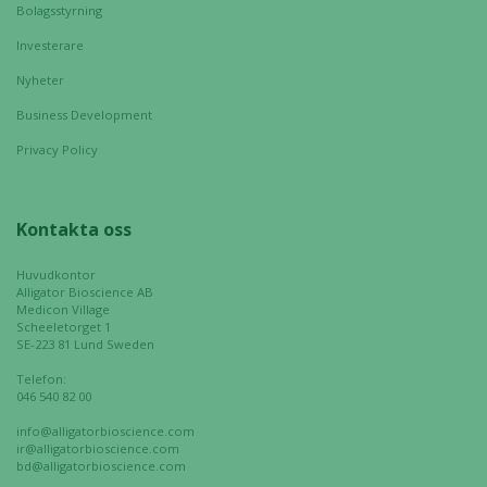
Bolagsstyrning
Investerare
Nyheter
Business Development
Privacy Policy
Kontakta oss
Huvudkontor
Alligator Bioscience AB
Medicon Village
Scheeletorget 1
SE-223 81 Lund Sweden
Telefon:
046 540 82 00
info@alligatorbioscience.com
ir@alligatorbioscience.com
bd@alligatorbioscience.com