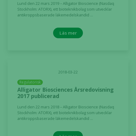
Lund den 22 mars 2019 – Alligator Bioscience (Nasdaq
kunna
Stockholm: ATORX), ett bioteknikbolag som utvecklar
förbättra
antikroppsbaserade läkemedelskandid ...
hemsidans
funktionalitet
och
Läs mer
uppbyggnad,
baserat på
hur hemsidan
används.
2018-03-22
Upplevelse
Regulatorisk
För att vår
Alligator Biosciences Årsredovisning
hemsida ska
2017 publicerad
prestera så
bra som
Lund den 22 mars 2018 – Alligator Bioscience (Nasdaq
Stockholm: ATORX), ett bioteknikbolag som utvecklar
möjligt
antikroppsbaserade läkemedelskandid ...
under ditt
besök. Om
du nekar de