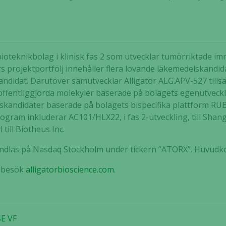
t bioteknikbolag i klinisk fas 2 som utvecklar tumörriktade 
rs projektportfölj innehåller flera lovande läkemedelskand
ndidat. Därutöver samutvecklar Alligator ALG.APV-527 til
ej offentliggjorda molekyler baserade på bolagets egenutvec
skandidater baserade på bolagets bispecifika plattform R
ogram inkluderar AC101/HLX22, i fas 2-utveckling, till Shang
 till Biotheus Inc.
handlas på Nasdaq Stockholm under tickern ”ATORX”. Huvudko
n besök
alligatorbioscience.com
.
SE VF