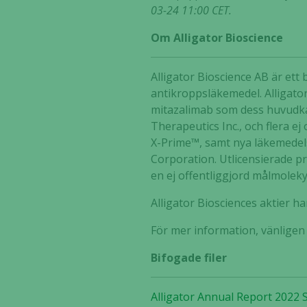
03-24 11:00 CET.
Om Alligator Bioscience
Alligator Bioscience AB är et
antikroppsläkemedel. Alligato
mitazalimab som dess huvudka
Therapeutics Inc., och flera 
X-Prime™, samt nya läkemedel
Corporation. Utlicensierade pr
en ej offentliggjord målmolekyl
Alligator Biosciences aktier 
För mer information, vänlige
Bifogade filer
Alligator Annual Report 2022 