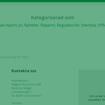
kunna
förbättra
hemsidans
Kategoriserad som
funktionalitet
al-report_sv
,
Nyheter
,
Rapport
,
Regulatorisk
,
Svenska
,
VP
och
uppbyggnad,
baserat på
hur hemsidan
används.
sredovisning för 2022
Upplevelse
För att vår
Kontakta oss
hemsida ska
prestera så
Huvudkontor
bra som
Alligator Bioscience AB
möjligt
Medicon Village
Scheeletorget 1
under ditt
SE-223 81 Lund Sweden
Det verkar s
besök. Om
innehållet. M
Telefon:
du nekar de