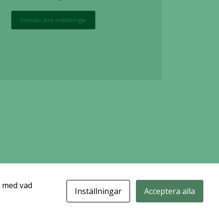
Granska dina inställningar
t med vad
Inställningar
Acceptera alla