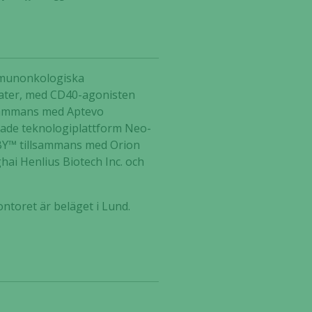
immunonkologiska
idater, med CD40-agonisten
lsammans med Aptevo
klade teknologiplattform Neo-
UBY™ tillsammans med Orion
hai Henlius Biotech Inc. och
ntoret är beläget i Lund.