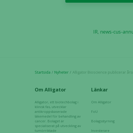
IR
,
news-cus-annu
Startsida
Nyheter
Alligator Bioscience publicerar år
Om Alligator
Länkar
Alligator, ett biotechbolag i
Om Alligator
klinisk fas, utvecklar
antikroppsbaserade
FoU
läkemedel för behandling av
cancer. Bolaget är
Bolagsstyrning
specialiserat på utveckling av
tumörriktade
Investerare