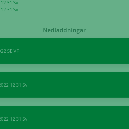
12 31 Sv
12 31 Sv
Nedladdningar
Nödvändiga
022 SE VF
Dessa kakor
går inte att
välja bort. De
behövs för
att hemsidan
022 12 31 Sv
över huvud
taget ska
fungera.
022 12 31 Sv
Statistik
För att vi ska