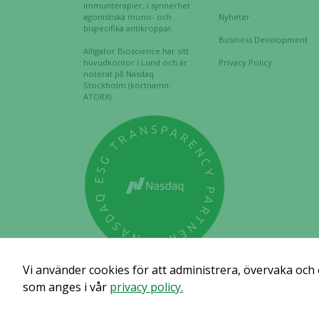
immunterapier, i synnerhet
agonistiska mono- och
Nyheter
bispecifika antikroppar.
Business Development
Alligator Bioscience har sitt
huvudkontor i Lund och är
Privacy Policy
noterat på Nasdaq
Stockholm (kortnamn:
ATORX).
Vi använder cookies för att administrera, övervaka och
som anges i vår
privacy policy.