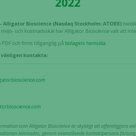
2022
 – Alligator Bioscience (Nasdaq Stockholm: ATORX)
medde
 miljö- och kostnadsskäl har Alligator Bioscience valt att in
PDF och finns tillgänglig på
bolagets hemsida
.
, vänligen kontakta:
gatorbioscience.com
torbioscience.com
mation som Alligator Bioscience är skyldigt att offentliggöra en
tionen lämnades, genom ovanstående kontaktpersons försorg, 