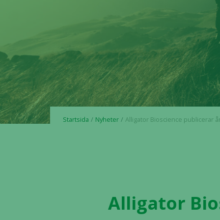
Startsida
Nyheter
Alligator Bioscience publicerar årsredovi
Alligator Bi