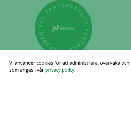
Vi använder cookies för att administrera, övervaka och
som anges i vår
privacy policy.
Prenumerera för att få
© Copyright 2024 – Alligator Bioscience AB
Privacy Polic