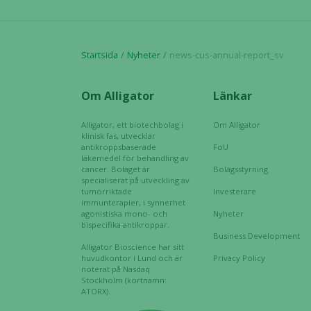
Startsida
Nyheter
news-cus-annual-report_sv
Om Alligator
Länkar
Alligator, ett biotechbolag i
Om Alligator
klinisk fas, utvecklar
antikroppsbaserade
FoU
läkemedel för behandling av
cancer. Bolaget är
Bolagsstyrning
specialiserat på utveckling av
tumörriktade
Investerare
immunterapier, i synnerhet
agonistiska mono- och
Nyheter
bispecifika antikroppar.
Business Development
Alligator Bioscience har sitt
huvudkontor i Lund och är
Privacy Policy
noterat på Nasdaq
Stockholm (kortnamn:
ATORX).