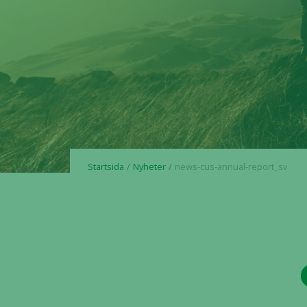
Startsida
Nyheter
news-cus-annual-report_sv