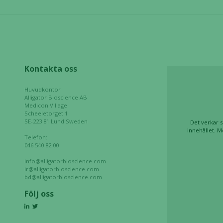
Nödvändiga
Dessa kakor
Kontakta oss
går inte att
välja bort. De
Huvudkontor
behövs för
Alligator Bioscience AB
att hemsidan
Medicon Village
över huvud
Scheeletorget 1
SE-223 81 Lund Sweden
Det verkar s
taget ska
innehållet. M
fungera.
Telefon:
046 540 82 00
info@alligatorbioscience.com
Statistik
ir@alligatorbioscience.com
bd@alligatorbioscience.com
För att vi ska
kunna
Följ oss
förbättra
hemsidans