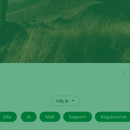
Välj år
Alla
IR
MAR
Rapport
Regulatorisk