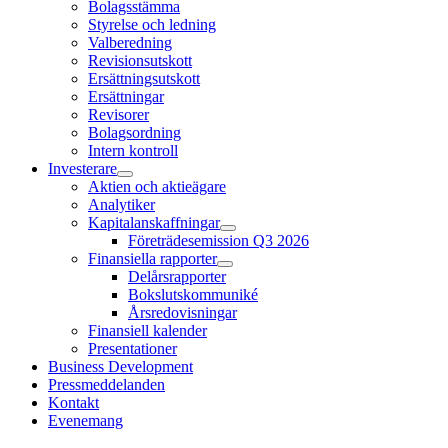
Bolagsstämma
Styrelse och ledning
Valberedning
Revisionsutskott
Ersättningsutskott
Ersättningar
Revisorer
Bolagsordning
Intern kontroll
Investerare
Aktien och aktieägare
Analytiker
Kapitalanskaffningar
Företrädesemission Q3 2026
Finansiella rapporter
Delårsrapporter
Bokslutskommuniké
Årsredovisningar
Finansiell kalender
Presentationer
Business Development
Pressmeddelanden
Kontakt
Evenemang