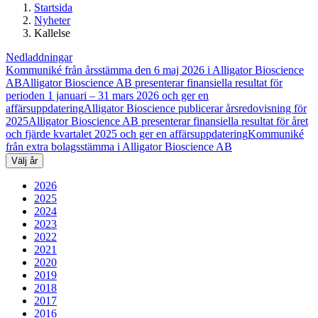
Startsida
Nyheter
Kallelse
Nedladdningar
Kommuniké från årsstämma den 6 maj 2026 i Alligator Bioscience
AB
Alligator Bioscience AB presenterar finansiella resultat för
perioden 1 januari – 31 mars 2026 och ger en
affärsuppdatering
Alligator Bioscience publicerar årsredovisning för
2025
Alligator Bioscience AB presenterar finansiella resultat för året
och fjärde kvartalet 2025 och ger en affärsuppdatering
Kommuniké
från extra bolagsstämma i Alligator Bioscience AB
Välj år
2026
2025
2024
2023
2022
2021
2020
2019
2018
2017
2016