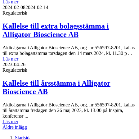
Läs mer
2024-02-08
2024-02-14
Regulatorisk
Kallelse till extra bolagsstämma i
Alligator Bioscience AB
Aktieägarna i Alligator Bioscience AB, org. nr 556597-8201, kallas
till extra bolagsstämma torsdagen den 14 mars 2024, kl. 11.30 p ...
Läs mer
2023-04-26
Regulatorisk
Kallelse till årsstämma i Alligator
Bioscience AB
Aktieägarna i Alligator Bioscience AB, org. nr 556597-8201, kallas
till årsstämma fredagen den 26 maj 2023, kl. 13.00 på Inspira,
konferensr ...
Läs mer
Inläggsnavigering
Äldre inlägg
Startsida