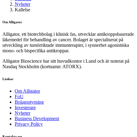
Nyheter
Kallelse
Om Alligator
Alligator, ett biotechbolag i klinisk fas, utvecklar antikroppsbaserade
läkemedel för behandling av cancer. Bolaget är specialiserat på
utveckling av tumörriktade immunterapier, i synnerhet agonistiska
mono- och bispecifika antikroppar.
Alligator Bioscience har sitt huvudkontor i Lund och är noterat på
Nasdaq Stockholm (kortnamn: ATORX).
Länkar
Om Alligator
FoU
Bolagsstyrning
Investerare
Nyheter
Business Development
Privacy Policy
Kontakta oss