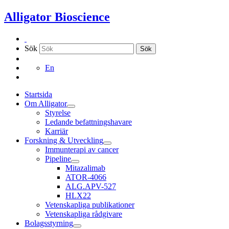
Hoppa
Alligator Bioscience
till
innehållet
Sök
Sök
En
Startsida
Om Alligator
Styrelse
Ledande befattningshavare
Karriär
Forskning & Utveckling
Immunterapi av cancer
Pipeline
Mitazalimab
ATOR-4066
ALG.APV-527
HLX22
Vetenskapliga publikationer
Vetenskapliga rådgivare
Bolagsstyrning