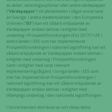
kommer viss
av aktier, teckningsoptioner eller andra värdepapper
funktionalitet
(”
Värdepapper
”) till allmänheten i något annat land
att försvinna
än Sverige. I andra medlemsländer i den Europeiska
från
Unionen (”
EU
”) kan ett sådant erbjudande av
hemsidan.
Värdepapper endast lämnas i enlighet med
undantag i Prospektförordningen (EU) 2017/1129. I
andra länder i EES som har implementerat
Marknadsföring
Prospektförordningen i nationell lagstiftning kan ett
Genom att dela
sådant erbjudande av Värdepapper endast lämnas i
med dig av dina
enlighet med undantag i Prospektförordningen
intressen och ditt
samt i enlighet med varje relevant
beteende när du
surfar ökar du
implementeringsåtgärd. I övriga länder i EES som
chansen att få se
inte har implementerat Prospektförordningen i
personligt
nationell lagstiftning kan ett sådant erbjudande av
anpassat innehåll
Värdepapper endast lämnas i enlighet med
och erbjudanden.
tillämpligt undantag i den nationella lagstiftningen.
I Storbritannien distribueras och riktas detta