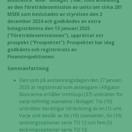
Bioscience” eller ”Bolaget”) har, med anledning
av den företrädesemission av units om cirka 281
MSEK som beslutades av styrelsen den 2
december 2024 och godkändes av extra
bolagsstämma den 13 januari 2025
(”Företrädesemissionen”), upprättat ett
prospekt (”Prospektet”). Prospektet har idag
godkänts och registrerats av
Finansinspektionen.
Sammanfattning
Den som på avstämningsdagen den 27 januari
2025 är registrerad som aktieägare i Alligator
Bioscience erhåller trettiosju (37) uniträtter för
varje befintlig stamaktie i Bolaget. Tio (10)
uniträtter berättigar till teckning av en (1) unit.
Varje unit består av tio (10) stamaktier, tio (10)
teckningsoptioner serie TO 12 och fem (5)
teckningsoptioner serie TO 13.