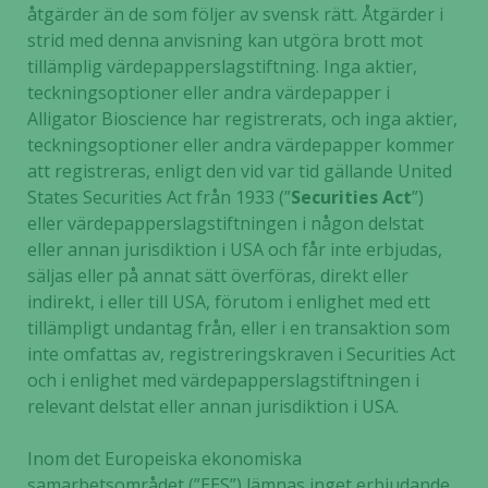
åtgärder än de som följer av svensk rätt. Åtgärder i
förbättra
strid med denna anvisning kan utgöra brott mot
hemsidans
tillämplig värdepapperslagstiftning. Inga aktier,
funktionalitet
och
teckningsoptioner eller andra värdepapper i
uppbyggnad,
Alligator Bioscience har registrerats, och inga aktier,
baserat på
teckningsoptioner eller andra värdepapper kommer
hur hemsidan
att registreras, enligt den vid var tid gällande United
används.
States Securities Act från 1933 (”
Securities Act
”)
eller värdepapperslagstiftningen i någon delstat
eller annan jurisdiktion i USA och får inte erbjudas,
Upplevelse
säljas eller på annat sätt överföras, direkt eller
För att vår
indirekt, i eller till USA, förutom i enlighet med ett
hemsida ska
tillämpligt undantag från, eller i en transaktion som
prestera så
inte omfattas av, registreringskraven i Securities Act
bra som
och i enlighet med värdepapperslagstiftningen i
möjligt
relevant delstat eller annan jurisdiktion i USA.
under ditt
besök. Om
du nekar de
Inom det Europeiska ekonomiska
här kakorna
samarbetsområdet (”EES”) lämnas inget erbjudande