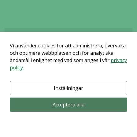
Vi använder cookies för att administrera, övervaka
Det verkar som om dina inställningar hindrar dig från att se detta
innehållet. Med största sannolikhet är det för att du har Upplevelse
och optimera webbplatsen och för analytiska
avstängt.
ändamål i enlighet med vad som anges i vår
privacy
policy.
Granska dina inställningar
Inställningar
Acceptera alla
Prenumerera via email