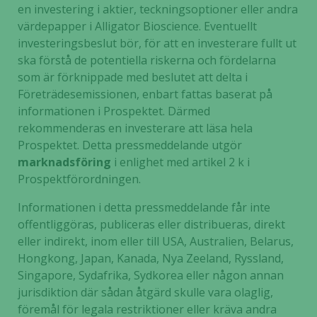
en investering i aktier, teckningsoptioner eller andra
värdepapper i Alligator Bioscience. Eventuellt
investeringsbeslut bör, för att en investerare fullt ut
ska förstå de potentiella riskerna och fördelarna
som är förknippade med beslutet att delta i
Företrädesemissionen, enbart fattas baserat på
Nödvändiga
informationen i Prospektet. Därmed
Dessa kakor
rekommenderas en investerare att läsa hela
går inte att
Prospektet. Detta pressmeddelande utgör
välja bort. De
marknadsföring
i enlighet med artikel 2 k i
behövs för
Prospektförordningen.
att hemsidan
över huvud
Informationen i detta pressmeddelande får inte
taget ska
offentliggöras, publiceras eller distribueras, direkt
fungera.
eller indirekt, inom eller till USA, Australien, Belarus,
Hongkong, Japan, Kanada, Nya Zeeland, Ryssland,
Singapore, Sydafrika, Sydkorea eller någon annan
Statistik
jurisdiktion där sådan åtgärd skulle vara olaglig,
För att vi ska
föremål för legala restriktioner eller kräva andra
kunna