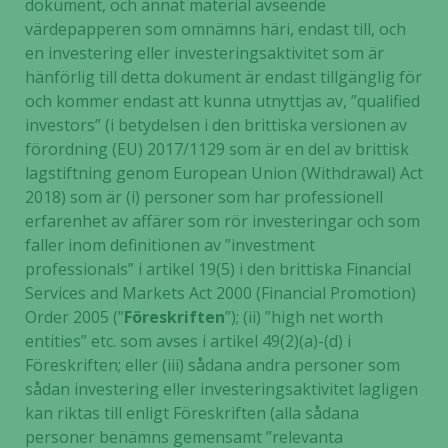
dokument, och annat material avseende
värdepapperen som omnämns häri, endast till, och
en investering eller investeringsaktivitet som är
hänförlig till detta dokument är endast tillgänglig för
och kommer endast att kunna utnyttjas av, ”qualified
investors” (i betydelsen i den brittiska versionen av
förordning (EU) 2017/1129 som är en del av brittisk
lagstiftning genom European Union (Withdrawal) Act
2018) som är (i) personer som har professionell
erfarenhet av affärer som rör investeringar och som
faller inom definitionen av ”investment
professionals” i artikel 19(5) i den brittiska Financial
Services and Markets Act 2000 (Financial Promotion)
Order 2005 (”
Föreskriften
”); (ii) ”high net worth
entities” etc. som avses i artikel 49(2)(a)-(d) i
Föreskriften; eller (iii) sådana andra personer som
sådan investering eller investeringsaktivitet lagligen
kan riktas till enligt Föreskriften (alla sådana
personer benämns gemensamt ”relevanta