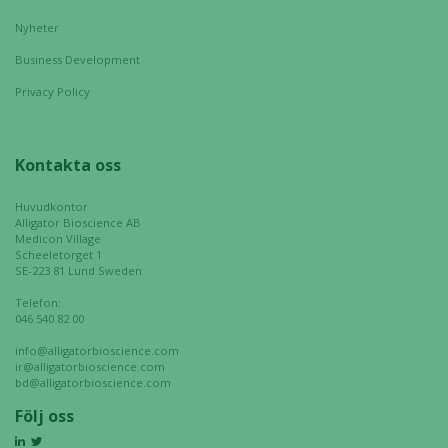
Nyheter
Business Development
Privacy Policy
Kontakta oss
Huvudkontor
Alligator Bioscience AB
Medicon Village
Scheeletorget 1
SE-223 81 Lund Sweden
Telefon:
046 540 82 00
info@alligatorbioscience.com
ir@alligatorbioscience.com
bd@alligatorbioscience.com
Följ oss