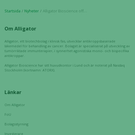
Startsida
Nyheter
Alligator Bioscience offentliggör prospekt i samband med företrädesemission
Om Alligator
Alligator, ett biotechbolag i klinisk fas, utvecklar antikroppsbaserade
läkemedel för behandling av cancer. Bolaget är specialiserat på utveckling av
tumörriktade immunterapier, i synnerhet agonistiska mono- och bispecifika
antikroppar.
Alligator Bioscience har sitt huvudkontor i Lund och är noterat på Nasdaq
Stockholm (kortnamn: ATORX).
Länkar
Om Alligator
FoU
Bolagsstyrning
Investerare