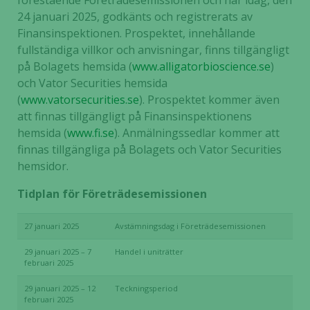
förestående Företrädesemissionen och har idag, den
24 januari 2025, godkänts och registrerats av
Finansinspektionen. Prospektet, innehållande
fullständiga villkor och anvisningar, finns tillgängligt
på Bolagets hemsida (
www.alligatorbioscience.se
)
och Vator Securities hemsida
(
www.vatorsecurities.se
). Prospektet kommer även
att finnas tillgängligt på Finansinspektionens
hemsida (
www.fi.se
). Anmälningssedlar kommer att
finnas tillgängliga på Bolagets och Vator Securities
hemsidor.
Tidplan för Företrädesemissionen
27 januari 2025
Avstämningsdag i Företrädesemissionen
29 januari 2025 – 7
Handel i uniträtter
februari 2025
29 januari 2025 – 12
Teckningsperiod
februari 2025