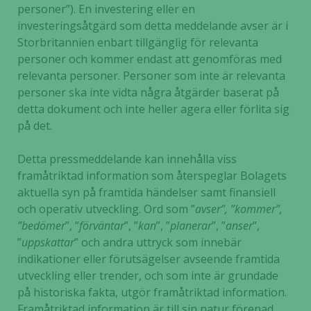
personer”). En investering eller en
investeringsåtgärd som detta meddelande avser är i
Storbritannien enbart tillgänglig för relevanta
personer och kommer endast att genomföras med
relevanta personer. Personer som inte är relevanta
personer ska inte vidta några åtgärder baserat på
detta dokument och inte heller agera eller förlita sig
på det.
Detta pressmeddelande kan innehålla viss
framåtriktad information som återspeglar Bolagets
aktuella syn på framtida händelser samt finansiell
och operativ utveckling. Ord som ”
avser”, ”kommer”,
”bedömer
”, ”
förväntar
”, ”
kan
”, ”
planerar
”, ”
anser
”,
”
uppskattar
” och andra uttryck som innebär
indikationer eller förutsägelser avseende framtida
utveckling eller trender, och som inte är grundade
på historiska fakta, utgör framåtriktad information.
Framåtriktad information är till sin natur förenad