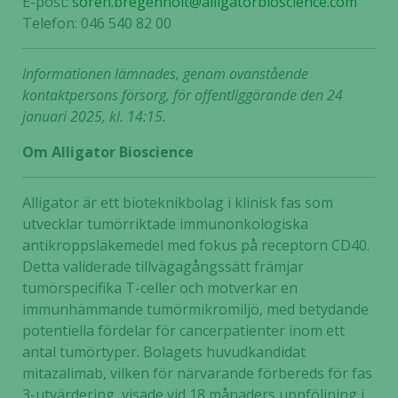
E-post:
soren.bregenholt@alligatorbioscience.com
Telefon: 046 540 82 00
Informationen lämnades, genom ovanstående
kontaktpersons försorg, för offentliggörande den 24
januari 2025, kl. 14:15.
Om Alligator Bioscience
Alligator är ett bioteknikbolag i klinisk fas som
utvecklar tumörriktade immunonkologiska
antikroppsläkemedel med fokus på receptorn CD40.
Detta validerade tillvägagångssätt främjar
tumörspecifika T-celler och motverkar en
immunhämmande tumörmikromiljö, med betydande
potentiella fördelar för cancerpatienter inom ett
antal tumörtyper. Bolagets huvudkandidat
mitazalimab, vilken för närvarande förbereds för fas
3-utvärdering, visade vid 18 månaders uppföljning i