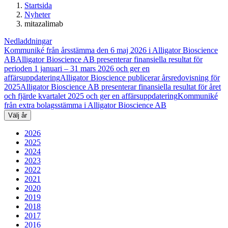
Startsida
Nyheter
mitazalimab
Nedladdningar
Kommuniké från årsstämma den 6 maj 2026 i Alligator Bioscience
AB
Alligator Bioscience AB presenterar finansiella resultat för
perioden 1 januari – 31 mars 2026 och ger en
affärsuppdatering
Alligator Bioscience publicerar årsredovisning för
2025
Alligator Bioscience AB presenterar finansiella resultat för året
och fjärde kvartalet 2025 och ger en affärsuppdatering
Kommuniké
från extra bolagsstämma i Alligator Bioscience AB
Välj år
2026
2025
2024
2023
2022
2021
2020
2019
2018
2017
2016