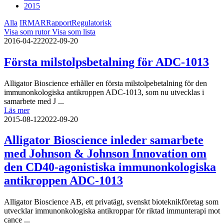
2015
Alla
IR
MAR
Rapport
Regulatorisk
Visa som rutor
Visa som lista
2016-04-22
2022-09-20
Första milstolpsbetalning för ADC-1013
Alligator Bioscience erhåller en första milstolpebetalning för den
immunonkologiska antikroppen ADC-1013, som nu utvecklas i
samarbete med J ...
Läs mer
2015-08-12
2022-09-20
Alligator Bioscience inleder samarbete
med Johnson & Johnson Innovation om
den CD40-agonistiska immunonkologiska
antikroppen ADC-1013
Alligator Bioscience AB, ett privatägt, svenskt bioteknikföretag som
utvecklar immunonkologiska antikroppar för riktad immunterapi mot
cance ...