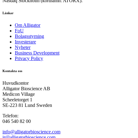
Nasdaq Stockholm (kortnamn: ATORX).
Länkar
Om Alligator
FoU
Bolagsstyrning
Investerare
Nyheter
Business Development
Privacy Policy
Kontakta oss
Huvudkontor
Alligator Bioscience AB
Medicon Village
Scheeletorget 1
SE-223 81 Lund Sweden
Telefon:
046 540 82 00
info@alligatorbioscience.com
ir@alligatorbioscience.com