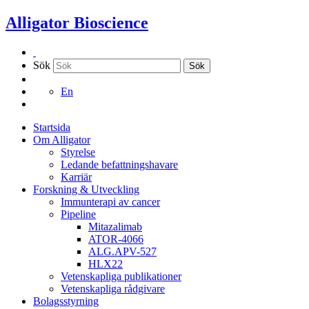
Hoppa
Alligator Bioscience
till
innehållet
Sök
Sök
En
Startsida
Om Alligator
Styrelse
Ledande befattningshavare
Karriär
Forskning & Utveckling
Immunterapi av cancer
Pipeline
Mitazalimab
ATOR-4066
ALG.APV-527
HLX22
Vetenskapliga publikationer
Vetenskapliga rådgivare
Bolagsstyrning