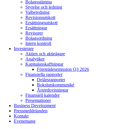
Bolagsstämma
Styrelse och ledning
Valberedning
Revisionsutskott
Ersättningsutskott
Ersättningar
Revisorer
Bolagsordning
Intern kontroll
Investerare
Aktien och aktieägare
Analytiker
Kapitalanskaffningar
Företrädesemission Q3 2026
Finansiella rapporter
Delårsrapporter
Bokslutskommuniké
Årsredovisningar
Finansiell kalender
Presentationer
Business Development
Pressmeddelanden
Kontakt
Evenemang