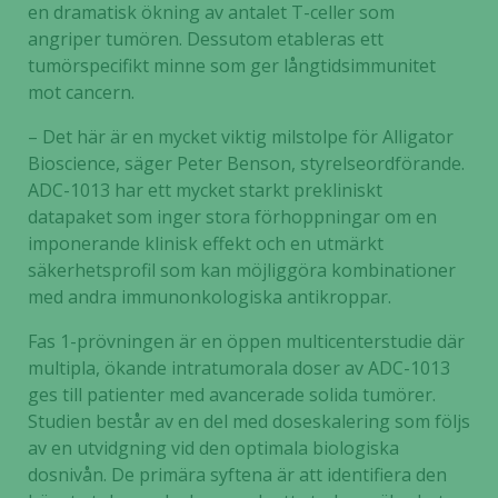
en dramatisk ökning av antalet T-celler som
angriper tumören. Dessutom etableras ett
tumörspecifikt minne som ger långtidsimmunitet
mot cancern.
– Det här är en mycket viktig milstolpe för Alligator
Bioscience, säger Peter Benson, styrelseordförande.
ADC-1013 har ett mycket starkt prekliniskt
datapaket som inger stora förhoppningar om en
imponerande klinisk effekt och en utmärkt
säkerhetsprofil som kan möjliggöra kombinationer
med andra immunonkologiska antikroppar.
Fas 1-prövningen är en öppen multicenterstudie där
multipla, ökande intratumorala doser av ADC-1013
ges till patienter med avancerade solida tumörer.
Studien består av en del med doseskalering som följs
av en utvidgning vid den optimala biologiska
dosnivån. De primära syftena är att identifiera den