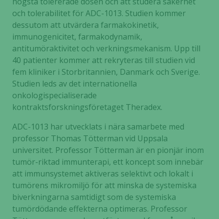
högsta tolererade dosen och att studera säkerhet
och tolerabilitet för ADC-1013. Studien kommer
dessutom att utvärdera farmakokinetik,
immunogenicitet, farmakodynamik,
antitumöraktivitet och verkningsmekanism. Upp till
40 patienter kommer att rekryteras till studien vid
fem kliniker i Storbritannien, Danmark och Sverige.
Studien leds av det internationella
onkologispecialiserade
kontraktsforskningsföretaget Theradex.
ADC-1013 har utvecklats i nära samarbete med
professor Thomas Tötterman vid Uppsala
universitet. Professor Tötterman är en pionjär inom
tumör-riktad immunterapi, ett koncept som innebär
att immunsystemet aktiveras selektivt och lokalt i
tumörens mikromiljö för att minska de systemiska
biverkningarna samtidigt som de systemiska
tumördödande effekterna optimeras. Professor