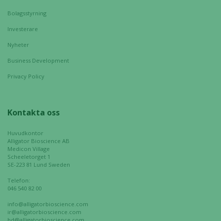
du nekar de
här kakorna
Bolagsstyrning
kommer viss
Investerare
funktionalitet
att försvinna
Nyheter
från
Business Development
hemsidan.
Privacy Policy
Marknadsföring
Genom att dela
Kontakta oss
med dig av dina
intressen och ditt
Huvudkontor
Alligator Bioscience AB
beteende när du
Medicon Village
surfar ökar du
Scheeletorget 1
SE-223 81 Lund Sweden
chansen att få se
personligt
Telefon:
anpassat innehåll
046 540 82 00
och erbjudanden.
info@alligatorbioscience.com
ir@alligatorbioscience.com
bd@alligatorbioscience.com