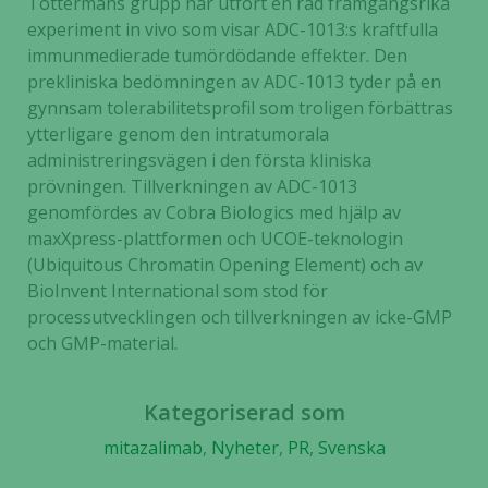
Töttermans grupp har utfört en rad framgångsrika
experiment in vivo som visar ADC-1013:s kraftfulla
immunmedierade tumördödande effekter. Den
prekliniska bedömningen av ADC-1013 tyder på en
gynnsam tolerabilitetsprofil som troligen förbättras
ytterligare genom den intratumorala
administreringsvägen i den första kliniska
prövningen. Tillverkningen av ADC-1013
Nödvändiga
genomfördes av Cobra Biologics med hjälp av
Dessa kakor
maxXpress-plattformen och UCOE-teknologin
går inte att
(Ubiquitous Chromatin Opening Element) och av
välja bort. De
BioInvent International som stod för
behövs för
processutvecklingen och tillverkningen av icke-GMP
att hemsidan
och GMP-material.
över huvud
taget ska
fungera.
Kategoriserad som
mitazalimab
,
Nyheter
,
PR
,
Svenska
Statistik