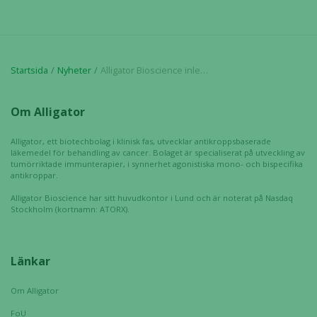
För att vi ska
kunna
förbättra
hemsidans
funktionalitet
Startsida
Nyheter
Alligator Bioscience inleder klinisk multicenterprövning i fas 1
och
uppbyggnad,
Om Alligator
baserat på
hur hemsidan
Alligator, ett biotechbolag i klinisk fas, utvecklar antikroppsbaserade
används.
läkemedel för behandling av cancer. Bolaget är specialiserat på utveckling av
tumörriktade immunterapier, i synnerhet agonistiska mono- och bispecifika
antikroppar.
Upplevelse
Alligator Bioscience har sitt huvudkontor i Lund och är noterat på Nasdaq
För att vår
Stockholm (kortnamn: ATORX).
hemsida ska
prestera så
bra som
Länkar
möjligt
under ditt
Om Alligator
besök. Om
FoU