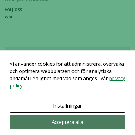
Följ oss
Vi använder cookies för att administrera, övervaka
Det verkar som om dina inställningar hindrar dig från att se detta
innehållet. Med största sannolikhet är det för att du har Upplevelse
och optimera webbplatsen och för analytiska
avstängt.
ändamål i enlighet med vad som anges i vår
privacy
policy.
Granska dina inställningar
Inställningar
Acceptera alla