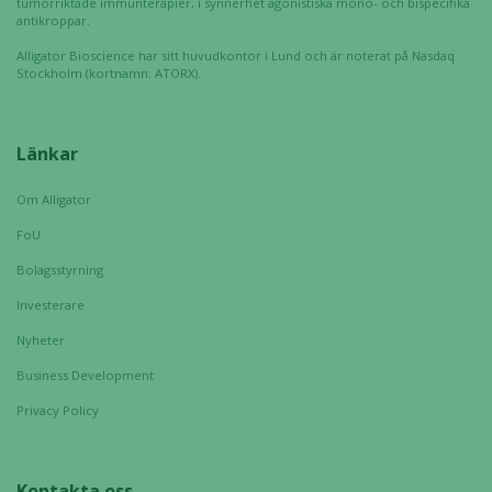
tumörriktade immunterapier, i synnerhet agonistiska mono- och bispecifika
antikroppar.
uppbyggnad,
baserat på
Alligator Bioscience har sitt huvudkontor i Lund och är noterat på Nasdaq
hur hemsidan
Stockholm (kortnamn: ATORX).
används.
Länkar
Upplevelse
För att vår
Om Alligator
hemsida ska
FoU
prestera så
bra som
Bolagsstyrning
möjligt
Investerare
under ditt
Nyheter
besök. Om
du nekar de
Business Development
här kakorna
Privacy Policy
kommer viss
funktionalitet
att försvinna
från
Kontakta oss