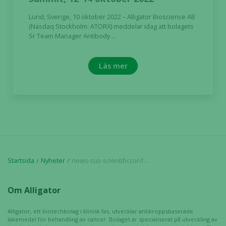
Lund, Sverige, 10 oktober 2022 – Alligator Bioscience AB
(Nasdaq Stockholm: ATORX) meddelar idag att bolagets
Nödvändiga
Sr Team Manager Antibody ...
Dessa kakor
går inte att
Läs mer
välja bort. De
behövs för
att hemsidan
över huvud
taget ska
fungera.
Statistik
Startsida
Nyheter
news-cus-scientificconference_sv
För att vi ska
kunna
Om Alligator
förbättra
hemsidans
Alligator, ett biotechbolag i klinisk fas, utvecklar antikroppsbaserade
funktionalitet
läkemedel för behandling av cancer. Bolaget är specialiserat på utveckling av
och