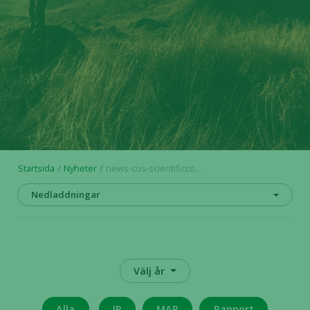
Startsida
Nyheter
news-cus-scientificconference_sv
Nedladdningar
Välj år
Alla
IR
MAR
Rapport