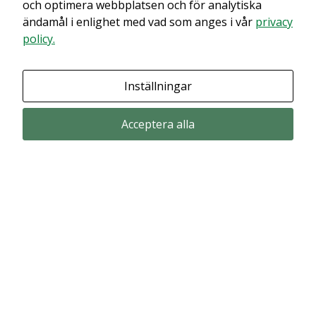
och optimera webbplatsen och för analytiska
avstängt.
ändamål i enlighet med vad som anges i vår
privacy
policy.
Granska dina inställningar
Inställningar
Acceptera alla
Prenumerera via email
Prenumerera för att får våra pressmeddelande och rapporter via email
from Alligator Bioscience.
Prenumerera