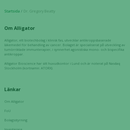
Startsida
Dr. Gregory Beatty
Om Alligator
Alligator, ett biotechbolag i klinisk fas, utvecklar antikroppsbaserade
läkemedel för behandling av cancer. Bolaget är specialiserat på utveckling av
tumörriktade immunterapier, i synnerhet agonistiska mono- och bispecifika
antikroppar.
Alligator Bioscience har sitt huvudkontor i Lund och är noterat på Nasdaq
Stockholm (kortnamn: ATORX).
Länkar
Om Alligator
Nödvändiga
FoU
Dessa kakor
Bolagsstyrning
går inte att
välja bort. De
Investerare