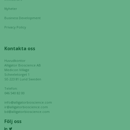
behövs för
Nyheter
att hemsidan
över huvud
Business Development
taget ska
Privacy Policy
fungera.
Kontakta oss
Statistik
För att vi ska
Huvudkontor
kunna
Alligator Bioscience AB
förbättra
Medicon Village
Scheeletorget 1
hemsidans
SE-223 81 Lund Sweden
funktionalitet
Telefon:
och
046 540 82 00
uppbyggnad,
baserat på
info@alligatorbioscience.com
ir@alligatorbioscience.com
hur hemsidan
bd@alligatorbioscience.com
används.
Följ oss