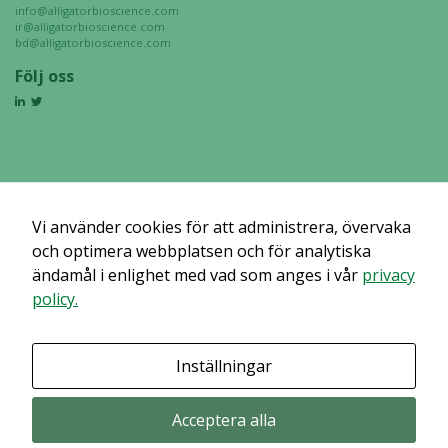
För att vi ska
info@alligatorbioscience.com
ir@alligatorbioscience.com
kunna
bd@alligatorbioscience.com
förbättra
Följ oss
hemsidans
funktionalitet
och
uppbyggnad,
baserat på
hur hemsidan
används.
Vi använder cookies för att administrera, övervaka
och optimera webbplatsen och för analytiska
ändamål i enlighet med vad som anges i vår
privacy
Upplevelse
policy.
För att vår
hemsida ska
prestera så
Inställningar
bra som
möjligt
under ditt
Acceptera alla
besök. Om