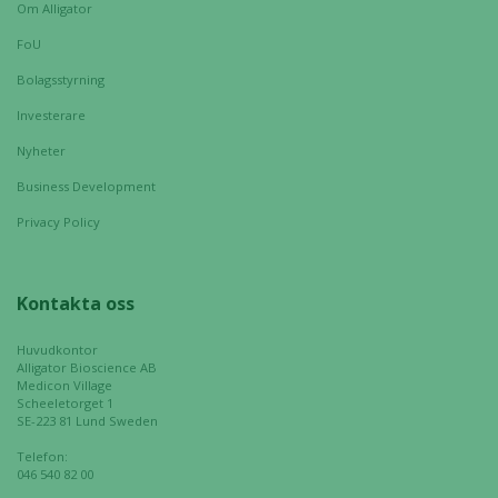
Om Alligator
FoU
Bolagsstyrning
Investerare
Nyheter
Business Development
Nödvändiga
Privacy Policy
Dessa kakor
går inte att
välja bort. De
Kontakta oss
behövs för
att hemsidan
Huvudkontor
över huvud
Alligator Bioscience AB
taget ska
Medicon Village
Scheeletorget 1
fungera.
SE-223 81 Lund Sweden
Telefon:
046 540 82 00
Statistik