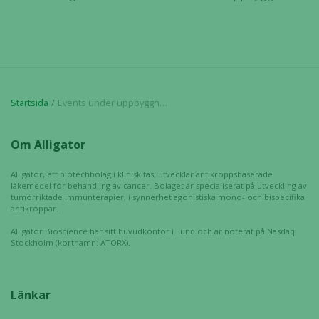
Startsida
Events under uppbyggnad
Om Alligator
Alligator, ett biotechbolag i klinisk fas, utvecklar antikroppsbaserade
läkemedel för behandling av cancer. Bolaget är specialiserat på utveckling av
tumörriktade immunterapier, i synnerhet agonistiska mono- och bispecifika
antikroppar.
Alligator Bioscience har sitt huvudkontor i Lund och är noterat på Nasdaq
Stockholm (kortnamn: ATORX).
Länkar