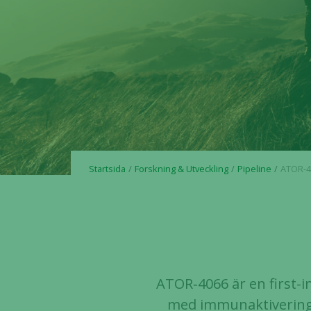
Startsida
Forskning & Utveckling
Pipeline
ATOR-4
ATOR‑4066 är en first-
med immunaktivering v