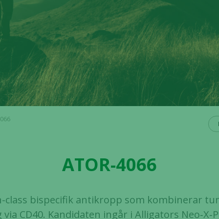
066
ATOR-4066
in-class bispecifik antikropp som kombinerar t
ia CD40. Kandidaten ingår i Alligators Neo‑X‑