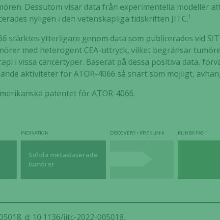
umören. Dessutom visar data från experimentella modeller 
Nödvändiga
1
erades nyligen i den vetenskapliga tidskriften JITC.
Dessa kakor
 stärktes ytterligare genom data som publicerades vid SIT
går inte att
mörer med heterogent CEA-uttryck, vilket begränsar tumör
välja bort. De
behövs för
 i vissa cancertyper. Baserat på dessa positiva data, förvä
att hemsidan
nde aktiviteter för ATOR-4066 så snart som möjligt, avhängi
över huvud
 amerikanska patentet för ATOR-4066.
taget ska
fungera.
INDIKATION
DISCOVERY + PREKLINIK
KLINISK FAS 1
Statistik
För att vi ska
Solida metastaserade
kunna
tumörer
förbättra
hemsidans
funktionalitet
och
uppbyggnad,
5018. d: 10.1136/jitc-2022-005018.