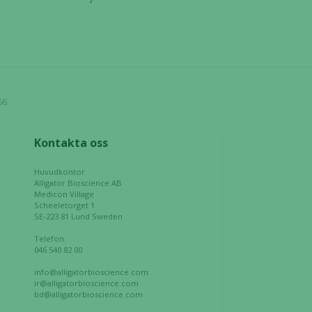
baserat på
hur hemsidan
används.
Upplevelse
66
För att vår
hemsida ska
prestera så
Kontakta oss
bra som
möjligt
Huvudkontor
under ditt
Alligator Bioscience AB
besök. Om
Medicon Village
Scheeletorget 1
du nekar de
SE-223 81 Lund Sweden
här kakorna
Telefon:
kommer viss
046 540 82 00
funktionalitet
att försvinna
info@alligatorbioscience.com
ir@alligatorbioscience.com
från
bd@alligatorbioscience.com
hemsidan.