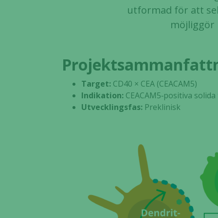
utformad för att sel
möjliggör
Projektsammanfatt
Target:
CD40 × CEA (CEACAM5)
Indikation:
CEACAM5‑positiva solida
Utvecklingsfas:
Preklinisk