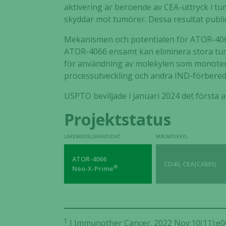
aktivering är beroende av CEA-uttryck i t
skyddar mot tumörer. Dessa resultat public
Mekanismen och potentialen för ATOR-4066
ATOR-4066 ensamt kan eliminera stora tu
för användning av molekylen som monoterapi
processutveckling och andra IND-förbereda
USPTO beviljade i januari 2024 det första
Projektstatus
LÄKEMEDELSKANDIDAT
MÅLMOLEKYL
ATOR-4066
CD40, CEA(CAM5)
®
Neo-X-Prime
1
J Immunother Cancer. 2022 Nov;10(11):e00