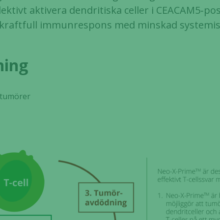
ektivt aktivera dendritiska celler i CEACAM5‑pos
 kraftfull immunrespons med minskad systemisk 
ning
 tumörer