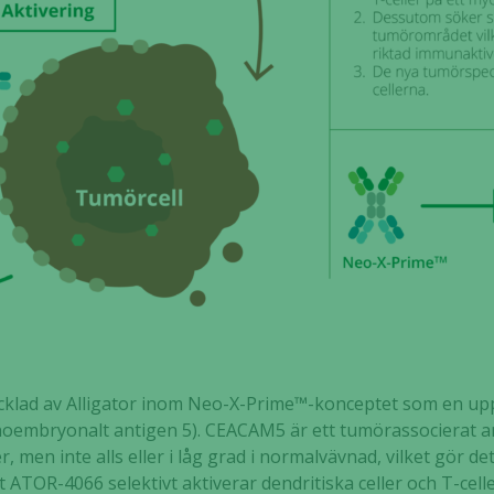
cklad av Alligator inom Neo-X-Prime™-konceptet som en uppf
embryonalt antigen 5). CEACAM5 är ett tumörassocierat ant
, men inte alls eller i låg grad i normalvävnad, vilket gör det
tt ATOR-4066 selektivt aktiverar dendritiska celler och T-ce