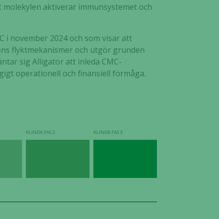
att molekylen aktiverar immunsystemet och
C i november 2024 och som visar att
ens flyktmekanismer och utgör grunden
ntar sig Alligator att inleda CMC-
gt operationell och finansiell förmåga.
KLINISK FAS 2
KLINISK FAS 3