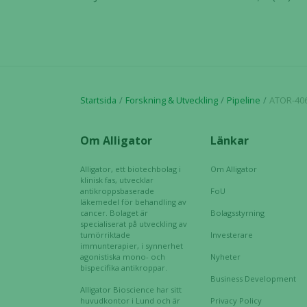
Startsida
Forskning & Utveckling
Pipeline
ATOR-40
Om Alligator
Länkar
Alligator, ett biotechbolag i
Om Alligator
klinisk fas, utvecklar
antikroppsbaserade
FoU
läkemedel för behandling av
cancer. Bolaget är
Bolagsstyrning
specialiserat på utveckling av
tumörriktade
Investerare
immunterapier, i synnerhet
agonistiska mono- och
Nyheter
bispecifika antikroppar.
Business Development
Alligator Bioscience har sitt
huvudkontor i Lund och är
Privacy Policy