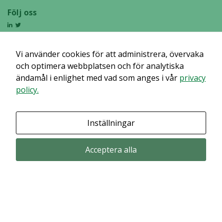
funktionalitet
Följ oss
att försvinna
från
hemsidan.
Vi använder cookies för att administrera, övervaka
och optimera webbplatsen och för analytiska
Marknadsföring
ändamål i enlighet med vad som anges i vår
privacy
Genom att dela
policy.
med dig av dina
intressen och ditt
beteende när du
Inställningar
surfar ökar du
chansen att få se
Acceptera alla
personligt
anpassat innehåll
och erbjudanden.
Prenumerera via email
Prenumerera för att får våra pressmeddelande och rapporter via email