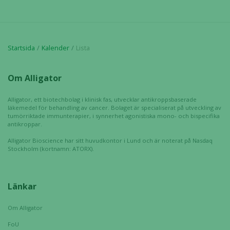
Startsida
Kalender
Lista
Nödvändiga
Om Alligator
Dessa kakor
går inte att
Alligator, ett biotechbolag i klinisk fas, utvecklar antikroppsbaserade
välja bort. De
läkemedel för behandling av cancer. Bolaget är specialiserat på utveckling av
behövs för
tumörriktade immunterapier, i synnerhet agonistiska mono- och bispecifika
att hemsidan
antikroppar.
över huvud
Alligator Bioscience har sitt huvudkontor i Lund och är noterat på Nasdaq
taget ska
Stockholm (kortnamn: ATORX).
fungera.
Länkar
Statistik
För att vi ska
Om Alligator
kunna
FoU
förbättra