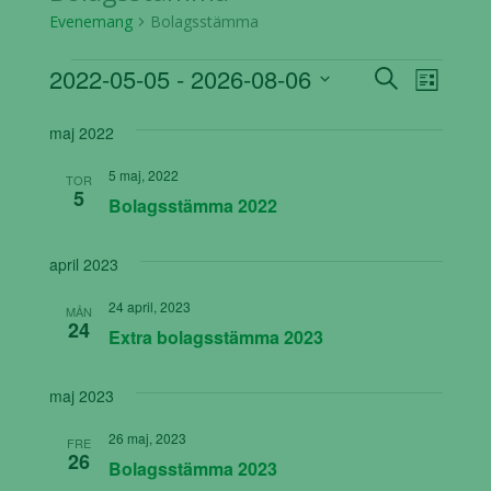
Evenemang
Bolagsstämma
Evenemang
Evenema
Even
2022-05-05
 - 
2026-08-06
Sök
Lista
vynav
Search
Välj
maj 2022
datum.
and
Views
5 maj, 2022
TOR
5
Navigati
Bolagsstämma 2022
april 2023
24 april, 2023
MÅN
24
Extra bolagsstämma 2023
maj 2023
26 maj, 2023
FRE
26
Bolagsstämma 2023