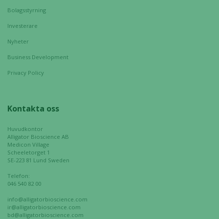
hemsidans
Bolagsstyrning
funktionalitet
Investerare
och
uppbyggnad,
Nyheter
baserat på
Business Development
hur hemsidan
används.
Privacy Policy
Upplevelse
Kontakta oss
För att vår
hemsida ska
Huvudkontor
Alligator Bioscience AB
prestera så
Medicon Village
bra som
Scheeletorget 1
SE-223 81 Lund Sweden
möjligt
under ditt
Telefon:
besök. Om
046 540 82 00
du nekar de
info@alligatorbioscience.com
här kakorna
ir@alligatorbioscience.com
kommer viss
bd@alligatorbioscience.com