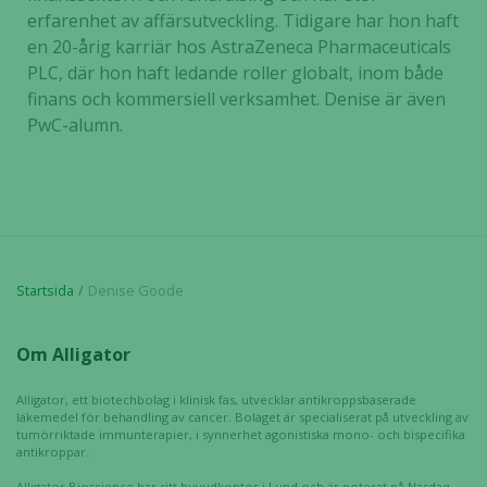
erfarenhet av affärsutveckling. Tidigare har hon haft
en 20-årig karriär hos AstraZeneca Pharmaceuticals
PLC, där hon haft ledande roller globalt, inom både
finans och kommersiell verksamhet. Denise är även
PwC-alumn.
Nödvändiga
Startsida
Denise Goode
Dessa kakor
går inte att
Om Alligator
välja bort. De
behövs för
Alligator, ett biotechbolag i klinisk fas, utvecklar antikroppsbaserade
att hemsidan
läkemedel för behandling av cancer. Bolaget är specialiserat på utveckling av
över huvud
tumörriktade immunterapier, i synnerhet agonistiska mono- och bispecifika
antikroppar.
taget ska
fungera.
Alligator Bioscience har sitt huvudkontor i Lund och är noterat på Nasdaq