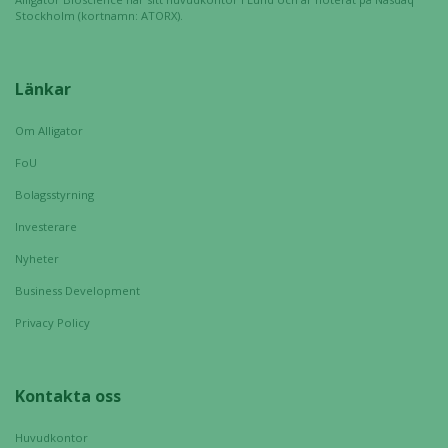
Stockholm (kortnamn: ATORX).
Statistik
Länkar
För att vi ska
kunna
förbättra
Om Alligator
hemsidans
FoU
funktionalitet
Bolagsstyrning
och
uppbyggnad,
Investerare
baserat på
Nyheter
hur hemsidan
används.
Business Development
Privacy Policy
Upplevelse
För att vår
Kontakta oss
hemsida ska
prestera så
Huvudkontor
bra som