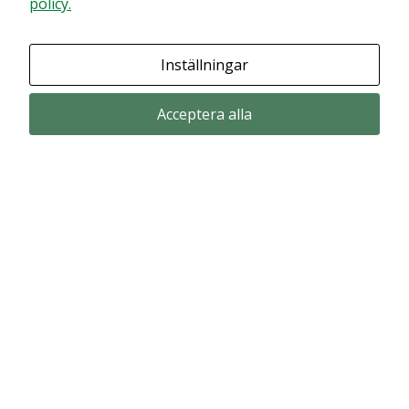
policy.
Granska dina inställningar
anpassat innehåll
och erbjudanden.
Inställningar
Acceptera alla
Prenumerera via email
Prenumerera för att får våra pressmeddelande och rapporter via email
from Alligator Bioscience.
Prenumerera
© Copyright 2024 – Alligator Bioscience AB
Privacy Policy
|
Use of Cookies
|
Change your cookie settings here
.
Disclaimer
Market data could be delayed. Delivered by Modular Finance.