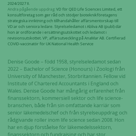
2024/2027 II.
Andra pågående uppdrag:
VD för QED Life Sciences Limited, ett
konsultföretag som ger råd och stödjer bioteknikföretagens
strategiska inriktning och tillhandahåller affärsmentorskap till
VD:ar och seniora ledare. Styrelseledamot i Abliva AB (publ) där
hon är ordförande i ersättningsutskottet och ledamot i
revisionsutskottet. VP, affärsutveckling på AnaMar AB. Certifierad
COVID-vaccinatör för UK National Health Service
Denise Goode – född 1958, styrelseledamot sedan
2022 – Bachelor of Science (Honours) i Zoologi från
University of Manchester, Storbritannien. Fellow vid
Institute of Chartered Accountants i England och
Wales. Denise Goode har mångårig erfarenhet från
finanssektorn, kommersiell sektor och life science-
branschen, både från sin omfattande karriär som
senior läkemedelschef och från styrelseuppdrag och
rådgivande roller inom life science sedan 2008. Hon
har en djup förståelse för läkemedelssektorn,
finanssektorn och fundraising och har stor