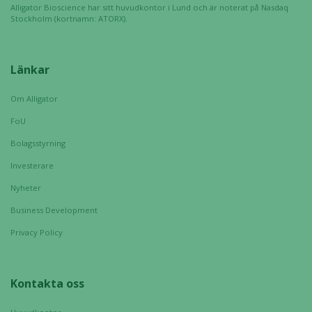
uppbyggnad,
Alligator Bioscience har sitt huvudkontor i Lund och är noterat på Nasdaq
baserat på
Stockholm (kortnamn: ATORX).
hur hemsidan
används.
Länkar
Upplevelse
Om Alligator
För att vår
FoU
hemsida ska
prestera så
Bolagsstyrning
bra som
Investerare
möjligt
under ditt
Nyheter
besök. Om
Business Development
du nekar de
Privacy Policy
här kakorna
kommer viss
funktionalitet
att försvinna
Kontakta oss
från
hemsidan.