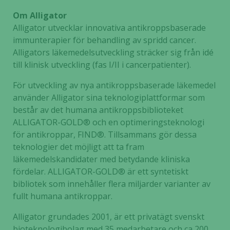
Om Alligator
Alligator utvecklar innovativa antikroppsbaserade
immunterapier för behandling av spridd cancer.
Alligators läkemedelsutveckling sträcker sig från idé
till klinisk utveckling (fas I/II i cancerpatienter).
För utveckling av nya antikroppsbaserade läkemedel
använder Alligator sina teknologiplattformar som
består av det humana antikroppsbiblioteket
ALLIGATOR-GOLD® och en optimeringsteknologi
för antikroppar, FIND®. Tillsammans gör dessa
teknologier det möjligt att ta fram
läkemedelskandidater med betydande kliniska
fördelar. ALLIGATOR-GOLD® är ett syntetiskt
bibliotek som innehåller flera miljarder varianter av
fullt humana antikroppar.
Alligator grundades 2001, är ett privatägt svenskt
bioteknologibolag med 35 medarbetare och ca 200