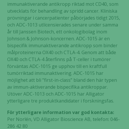
immunaktiverande antikropp riktad mot CD40, som
utvecklats för behandling av spridd cancer. Kliniska
prövningar i cancerpatienter påbörjades tidigt 2015,
och ADC-1013 utlicensierades senare under samma
år till Janssen Biotech, ett onkologibolag inom
Johnson & Johnson-koncernen. ADC-1015 är en
bispecifik immunaktiverande antikropp som binder
målproteinerna OX40 och CTLA-4. Genom att både
OX40 och CTLA-4 återfinns på T-celler i tumörer
förväntas ADC-1015 ge upphov till en kraftfull
tumörriktad immunaktivering. ADC-1015 har
möjlighet att bli ”first-in-class” bland den här typen
av immun-aktiverande bispecifika antikroppar.
Utöver ADC-1013 och ADC-1015 har Alligator
ytterligare tre produktkandidater i forskningsfas.
För ytterligare information var god kontakta:
Per Norlén, VD Alligator Bioscience AB, telefon: 046-
286 42 80