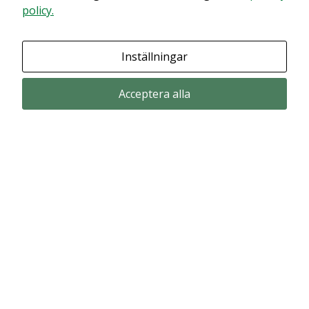
policy.
Granska dina inställningar
Inställningar
Acceptera alla
Prenumerera via email
Prenumerera för att får våra pressmeddelande och rapporter via email
from Alligator Bioscience.
Prenumerera
© Copyright 2024 – Alligator Bioscience AB
Privacy Policy
|
Use of Cookies
|
Change your cookie settings here
.
Disclaimer
Market data could be delayed. Delivered by Modular Finance.