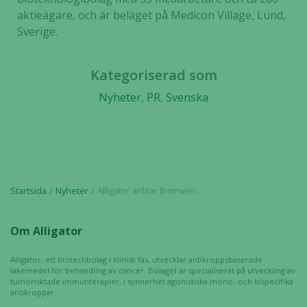
aktieägare, och är beläget på Medicon Village, Lund,
Sverige.
Nödvändiga
Dessa kakor
går inte att
Kategoriserad som
välja bort. De
behövs för
Nyheter
,
PR
,
Svenska
att hemsidan
över huvud
taget ska
fungera.
Startsida
Nyheter
Alligator anlitar BioInvent för processutveckling och cGMP tillverkning av den immunonkologiska produktkandidaten ADC-1015
Statistik
För att vi ska
Om Alligator
kunna
förbättra
Alligator, ett biotechbolag i klinisk fas, utvecklar antikroppsbaserade
hemsidans
läkemedel för behandling av cancer. Bolaget är specialiserat på utveckling av
funktionalitet
tumörriktade immunterapier, i synnerhet agonistiska mono- och bispecifika
och
antikroppar.