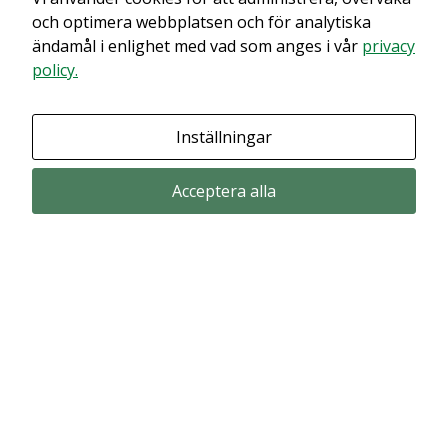
och optimera webbplatsen och för analytiska
ändamål i enlighet med vad som anges i vår
privacy
policy.
Inställningar
Acceptera alla
Prenumerera via email
Prenumerera för att får våra pressmeddelande och rapporter via email
from Alligator Bioscience.
Prenumerera