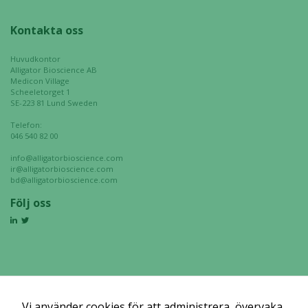
Kontakta oss
Huvudkontor
Alligator Bioscience AB
Medicon Village
Scheeletorget 1
SE-223 81 Lund Sweden
Telefon:
046 540 82 00
info@alligatorbioscience.com
ir@alligatorbioscience.com
bd@alligatorbioscience.com
Följ oss
Vi använder cookies för att administrera, övervaka