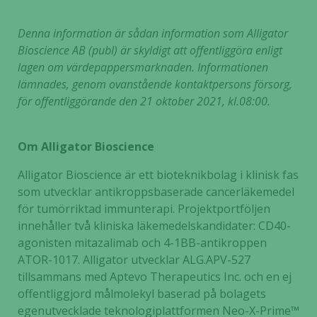
och
uppbyggnad,
Denna information är sådan information som Alligator
baserat på
Bioscience AB (publ) är skyldigt att offentliggöra enligt
hur hemsidan
lagen om värdepappersmarknaden. Informationen
används.
lämnades, genom ovanstående kontaktpersons försorg,
för offentliggörande den
21
oktober
2021, kl.08:00.
Upplevelse
För att vår
Om Alligator Bioscience
hemsida ska
prestera så
Alligator Bioscience är ett bioteknikbolag i klinisk fas
bra som
som utvecklar antikroppsbaserade cancerläkemedel
möjligt
för tumörriktad immunterapi. Projektportföljen
under ditt
innehåller två kliniska läkemedelskandidater: CD40-
besök. Om
agonisten mitazalimab och 4-1BB-antikroppen
du nekar de
här kakorna
ATOR-1017. Alligator utvecklar ALG.APV-527
kommer viss
tillsammans med Aptevo Therapeutics Inc. och en ej
funktionalitet
offentliggjord målmolekyl baserad på bolagets
att försvinna
egenutvecklade teknologiplattformen Neo-X-Prime™