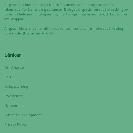
Alligator, ett biotechbolag i klinisk fas, utvecklar antikroppsbaserade
läkemedel för behandling av cancer. Bolaget är specialiserat på utveckling av
tumörriktade immunterapier, i synnerhet agonistiska mono- och bispecifika
antikroppar.
Alligator Bioscience har sitt huvudkontor i Lund och är noterat på Nasdaq
Stockholm (kortnamn: ATORX).
Länkar
Om Alligator
FoU
Bolagsstyrning
Investerare
Nyheter
Business Development
Privacy Policy