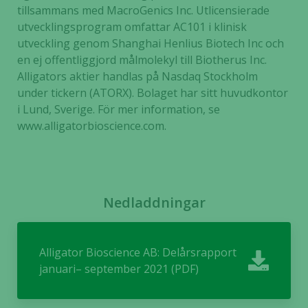
från
tillsammans med MacroGenics Inc. Utlicensierade
hemsidan.
utvecklingsprogram omfattar AC101 i klinisk
utveckling genom Shanghai Henlius Biotech Inc och
en ej offentliggjord målmolekyl till Biotherus Inc.
Marknadsföring
Alligators aktier handlas på Nasdaq Stockholm
Genom att dela
under tickern (ATORX). Bolaget har sitt huvudkontor
med dig av dina
i Lund, Sverige. För mer information, se
intressen och ditt
www.alligatorbioscience.com.
beteende när du
surfar ökar du
chansen att få se
personligt
anpassat innehåll
Nedladdningar
och erbjudanden.
Alligator Bioscience AB: Delårsrapport
januari– september 2021 (PDF)