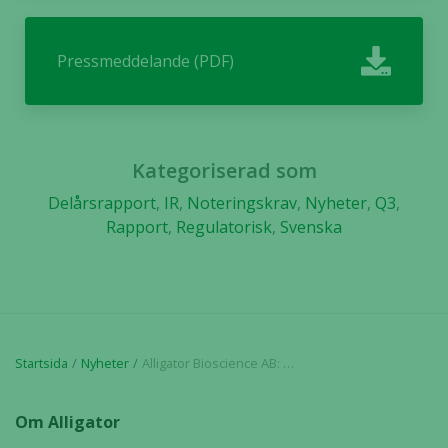
Pressmeddelande (PDF)
Kategoriserad som
Delårsrapport
,
IR
,
Noteringskrav
,
Nyheter
,
Q3
,
Rapport
,
Regulatorisk
,
Svenska
Startsida
Nyheter
Alligator Bioscience AB: Delårsrapport januari– september 2021
Om Alligator