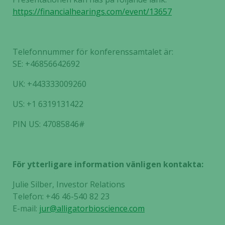
https://financialhearings.com/event/13657
Nödvändiga
Dessa kakor
Telefonnummer för konferenssamtalet är:
går inte att
SE: +46856642692
välja bort. De
behövs för
UK: +443333009260
att hemsidan
US: +1 6319131422
över huvud
taget ska
PIN US: 47085846#
fungera.
Statistik
För ytterligare information vänligen kontakta:
För att vi ska
Julie Silber, Investor Relations
kunna
förbättra
Telefon: +46 46-540 82 23
hemsidans
E-mail:
jur@alligatorbioscience.com
funktionalitet